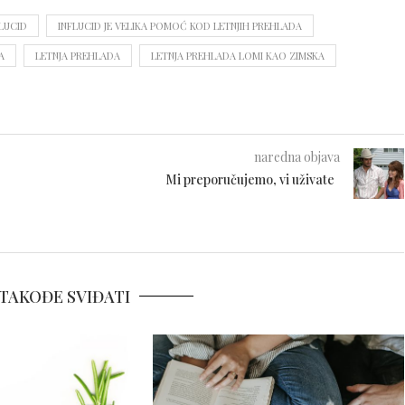
LUCID
INFLUCID JE VELIKA POMOĆ KOD LETNJIH PREHLADA
A
LETNJA PREHLADA
LETNJA PREHLADA LOMI KAO ZIMSKA
naredna objava
Mi preporučujemo, vi uživate
TAKOĐE SVIĐATI