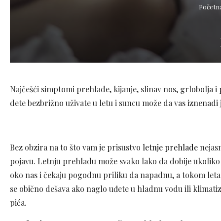
Početn
Najčešći simptomi prehlade, kijanje, slinav nos, grlobolja i
dete bezbrižno uživate u letu i suncu može da vas iznenadi 
Bez obzira na to što vam je prisustvo
letnje prehlade
nejasn
pojavu. Letnju prehladu može svako lako da dobije ukoliko i
oko nas i čekaju pogodnu priliku da napadnu, a tokom leta 
se obično dešava ako naglo uđete u hladnu vodu ili klimat
pića.