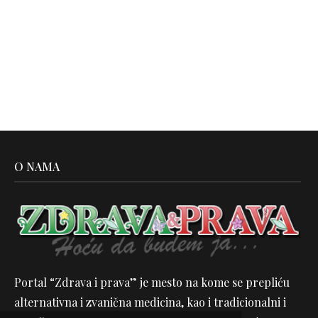
O NAMA
Portal “Zdrava i prava” je mesto na kome se prepliću
alternativna i zvanična medicina, kao i tradicionalni i