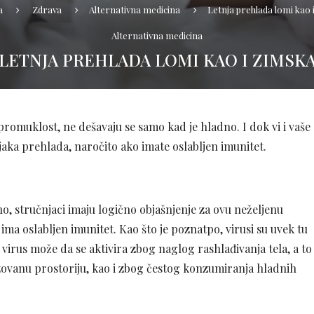
a
Zdrava
Alternativna medicina
Letnja prehlada lomi kao 
Alternativna medicina
LETNJA PREHLADA LOMI KAO I ZIMSK
 promuklost, ne dešavaju se samo kad je hladno. I dok vi i vaše
jaka prehlada, naročito ako imate oslabljen imunitet.
o, stručnjaci imaju logično objašnjenje za ovu neželjenu
ma oslabljen imunitet. Kao što je poznatpo, virusi su uvek tu
virus može da se aktivira zbog naglog rashlađivanja tela, a to
izovanu prostoriju, kao i zbog čestog konzumiranja hladnih