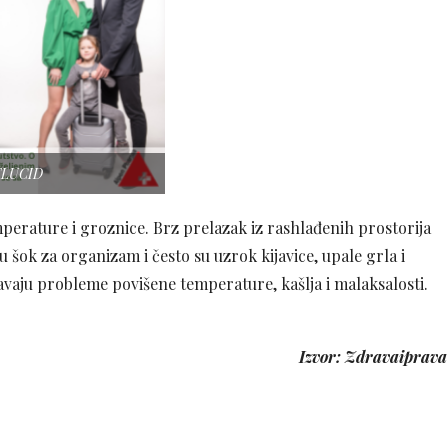
FLUCID
perature i groznice. Brz prelazak iz rashlađenih prostorija
 šok za organizam i često su uzrok kijavice, upale grla i
ešavaju probleme povišene temperature, kašlja i malaksalosti.
Izvor: Zdravaiprava