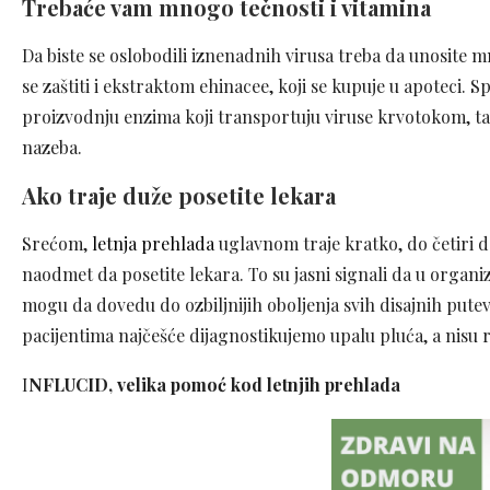
Trebaće vam mnogo tečnosti i vitamina
Da biste se oslobodili iznenadnih virusa treba da unosite m
se zaštiti i ekstraktom ehinacee, koji se kupuje u apoteci. S
proizvodnju enzima koji transportuju viruse krvotokom, tak
nazeba.
Ako traje duže posetite lekara
Srećom,
letnja prehlada
uglavnom traje kratko, do četiri da
naodmet da posetite lekara. To su jasni signali da u organ
mogu da dovedu do ozbiljnijih oboljenja svih disajnih pute
pacijentima najčešće dijagnostikujemo upalu pluća, a nisu re
I
NFLUCID,
velika pomoć kod letnjih prehlada