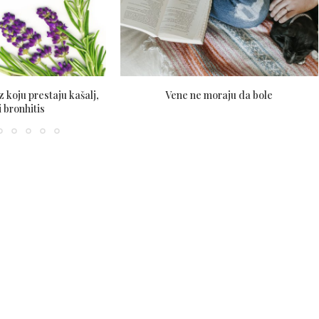
z koju prestaju kašalj,
Vene ne moraju da bole
 bronhitis