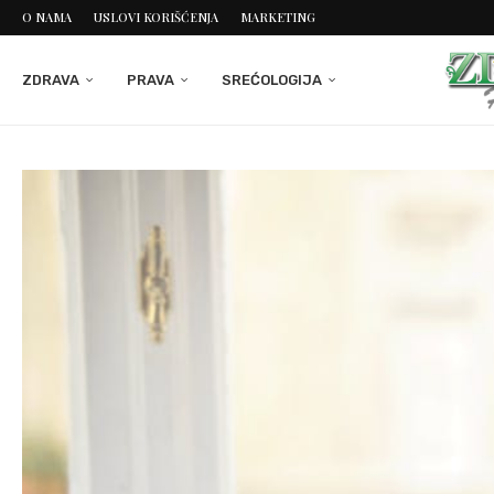
O NAMA
USLOVI KORIŠĆENJA
MARKETING
ZDRAVA
PRAVA
SREĆOLOGIJA