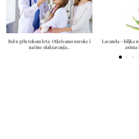
Bol u grlu tokom leta: Otkrivamo uzroke i
Lavanda – biljka u
načine olakšavanja...
astma i