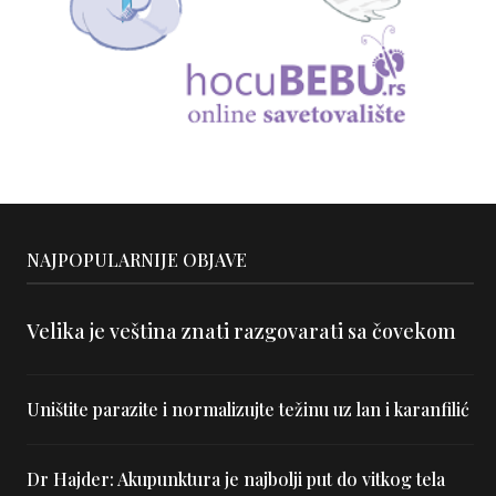
NAJPOPULARNIJE OBJAVE
Velika je veština znati razgovarati sa čovekom
Uništite parazite i normalizujte težinu uz lan i karanfilić
Dr Hajder: Akupunktura je najbolji put do vitkog tela