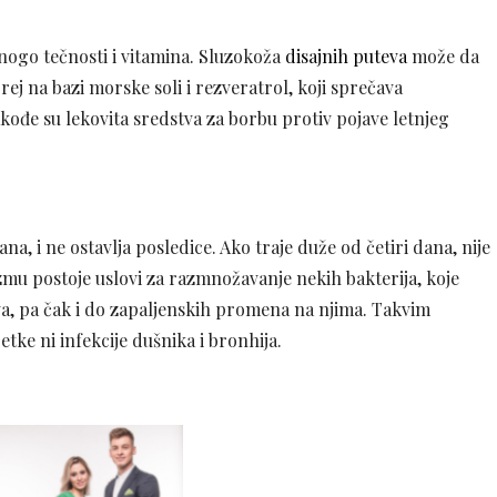
nogo tečnosti i vitamina. Sluzokoža
disajnih puteva
može da
prej na bazi morske soli i rezveratrol, koji sprečava
ođe su lekovita sredstva za borbu protiv pojave letnjeg
na, i ne ostavlja posledice. Ako traje duže od četiri dana, nije
izmu postoje uslovi za razmnožavanje nekih bakterija, koje
va, pa čak i do zapaljenskih promena na njima. Takvim
tke ni infekcije dušnika i bronhija.