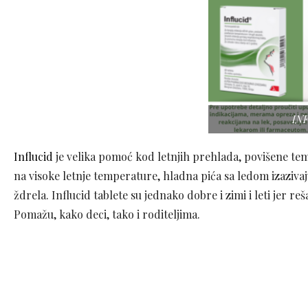
IN
Influcid
je velika pomoć kod letnjih prehlada, povišene tem
na visoke letnje temperature, hladna pića sa ledom izazivaju
ždrela. Influcid tablete su jednako dobre i zimi i leti jer r
Pomažu, kako deci, tako i roditeljima.