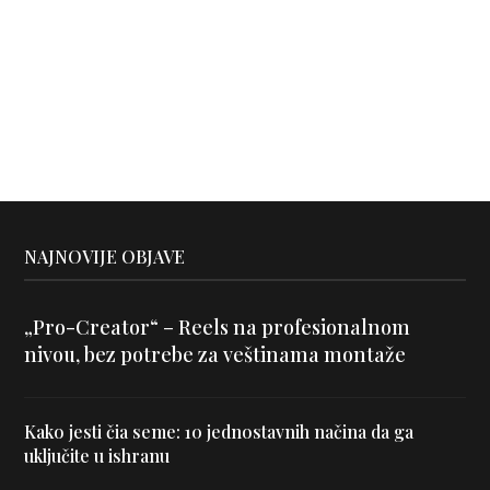
NAJNOVIJE OBJAVE
„Pro-Creator“ – Reels na profesionalnom
nivou, bez potrebe za veštinama montaže
Kako jesti čia seme: 10 jednostavnih načina da ga
uključite u ishranu