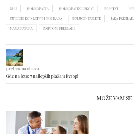
DHU
HOMEOPATIJA
HOMEOPATSKI LEKOVI
IMUNITET
INF
INFLUCID KOD LETNJIH PREHLADA
INFLUCID TABLETE
JAKA PREHLAD
MAMA NATURA
SIMPTOMI PREHLADE
prethodna objava
Gde na leto: 7 najlepših plaža u Evropi
MOŽE VAM SE 