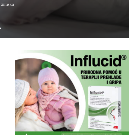
i zimska
A