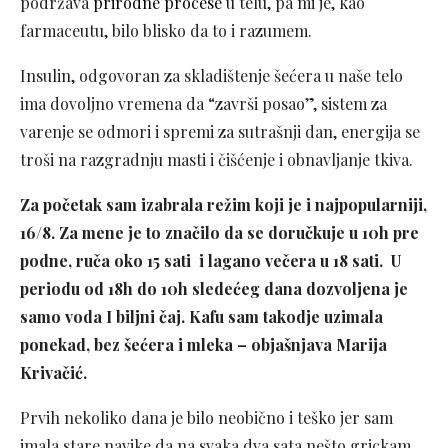
podržava
prirodne procese
u telu, pa mi je, kao
farmaceutu, bilo blisko da to i razumem.
Insulin, odgovoran za skladištenje šećera u naše telo
ima dovoljno vremena da “završi posao”, sistem za
varenje se odmori i spremi za sutrašnji dan, energija se
troši na razgradnju masti i čišćenje i obnavljanje tkiva.
Za početak sam izabrala režim koji je i najpopularniji,
16/8.
Za mene je to značilo da se doručkuje u 10h pre
podne, ruča oko 15 sati i lagano večera u 18 sati. U
periodu od 18h do 10h sledećeg dana dozvoljena je
samo voda I biljni čaj. Kafu sam takodje uzimala
ponekad, bez šećera i mleka – objašnjava Marija
Krivačić.
Prvih nekoliko dana je bilo neobično i teško jer sam
imala stare navike da na svaka dva sata nešto grickam.