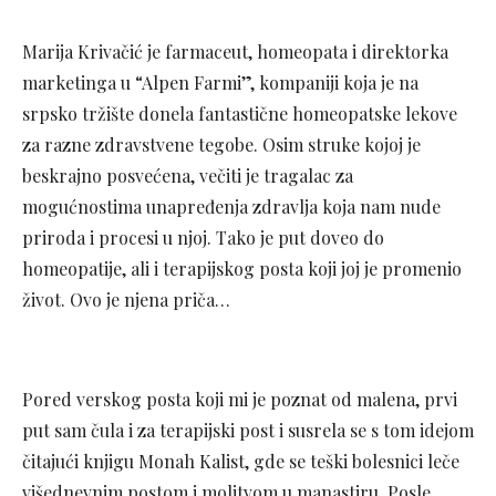
Marija Krivačić je farmaceut, homeopata i direktorka
marketinga u “Alpen Farmi”, kompaniji koja je na
srpsko tržište donela fantastične homeopatske lekove
za razne zdravstvene tegobe. Osim struke kojoj je
beskrajno posvećena, večiti je tragalac za
mogućnostima unapređenja zdravlja koja nam nude
priroda i procesi u njoj. Tako je put doveo do
homeopatije, ali i terapijskog posta koji joj je promenio
život. Ovo je njena priča…
Pored verskog posta koji mi je poznat od malena, prvi
put sam čula i za terapijski post i susrela se s tom idejom
čitajući knjigu Monah Kalist, gde se teški bolesnici leče
višednevnim postom i molitvom u manastiru. Posle