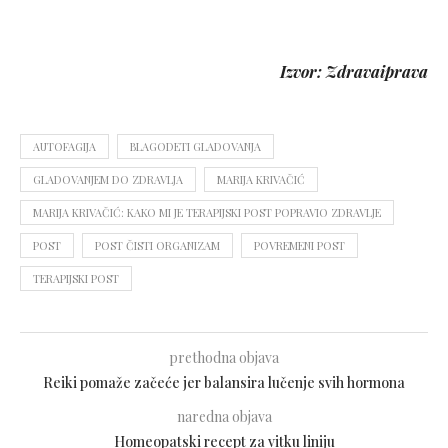
Izvor: Zdravaiprava
AUTOFAGIJA
BLAGODETI GLADOVANJA
GLADOVANJEM DO ZDRAVLJA
MARIJA KRIVAČIĆ
MARIJA KRIVAČIĆ: KAKO MI JE TERAPIJSKI POST POPRAVIO ZDRAVLJE
POST
POST ČISTI ORGANIZAM
POVREMENI POST
TERAPIJSKI POST
prethodna objava
Reiki pomaže začeće jer balansira lučenje svih hormona
naredna objava
Homeopatski recept za vitku liniju