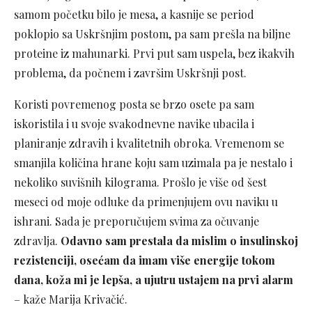
samom početku bilo je mesa, a kasnije se period
poklopio sa Uskršnjim postom, pa sam prešla na biljne
proteine iz mahunarki. Prvi put sam uspela, bez ikakvih
problema, da počnem i završim Uskršnji post.
Koristi povremenog posta se brzo osete pa sam
iskoristila i u svoje svakodnevne navike ubacila i
planiranje zdravih i kvalitetnih obroka. Vremenom se
smanjila količina hrane koju sam uzimala pa je nestalo i
nekoliko suvišnih kilograma. Prošlo je više od šest
meseci od moje odluke da primenjujem ovu naviku u
ishrani. Sada je preporučujem svima za očuvanje
zdravlja.
Odavno sam prestala da mislim o insulinskoj
rezistenciji, osećam da imam više energije tokom
dana, koža mi je lepša, a ujutru ustajem na prvi alarm
– kaže Marija Krivačić.