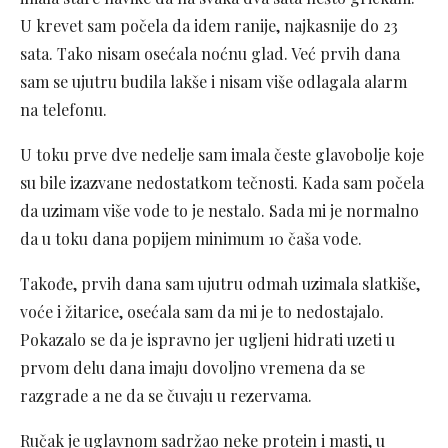
U krevet sam počela da idem ranije, najkasnije do 23
sata. Tako nisam osećala noćnu glad. Već prvih dana
sam se ujutru budila lakše i nisam više odlagala alarm
na telefonu.
U toku prve dve nedelje sam imala česte glavobolje koje
su bile izazvane nedostatkom tečnosti. Kada sam počela
da uzimam više vode to je nestalo. Sada mi je normalno
da u toku dana popijem minimum 10 čaša vode.
Takođe, prvih dana sam ujutru odmah uzimala slatkiše,
voće i žitarice, osećala sam da mi je to nedostajalo.
Pokazalo se da je ispravno jer ugljeni hidrati uzeti u
prvom delu dana imaju dovoljno vremena da se
razgrade a ne da se čuvaju u rezervama.
Ručak je uglavnom sadržao neke protein i masti, u