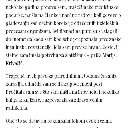
nekoliko godina ponovo sam, tražeči neke medicinske
podatke, naišla na članke i naučne radove koji govore o
gladovanju kao načinu korekcije određenih fizioloških
procesa u organizmu. Svi ti znaci na putu su se slagali
do momenta kada sam kod sebe prepoznala prve znake
insulinske rezistencije. Jela sam previse hrane, često, i
stalno sam imala potrebu za slatkišima – priča
Marija
Krivačić.
Tragajući uvek prvo za prirodnim metodama čuvanja
zdravlja, odlučila sam se da za
povremeni post
.
Pročitala sam sve što sam našla na internetu i nekoliko
kniga iz knjižare, razgovarala sa zdravstvenim
radnicima.
Ono što se dešava u organizmu tokom ovog režima