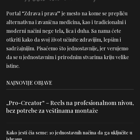
Portal “Zdrava i prava” je mesto na kome se prepliću
alternativna i zvanična medicina, kao i tradicionalni i
moderni načini nege tela, lica i duha. Sa nama ćete
otkriti kako da svoj život učinite zdravijim, lepšim i
sadržajnijim. Pisaćemo što jednostavnije, jer verujemo
da se u jednostavnim i prirodnim stvarima kriju velike
istine.
NAJNOVIJE OBJAVE
„Pro-Creator“ – Reels na profesionalnom nivou,
bez potrebe za veštinama montaže
Kako jesti čia seme: 10 jednostavnih načina da ga uključite u
ishranu