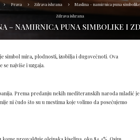
Prava
Zdrava ishrana
Maslina – namirnica puna simbolike 
Zdrava ishrana
A – NAMIRNICA PUNA SIMBOLIKE I Z
e simbol mira, plodnosti, izobilja i dugovečnoti. Ova
se najviše i uzgaja.
i Španija. Prema predanju nekih mediteranskih naroda mladić je
 nije ni čudo što su u mestima koje volimo da posećujemo
 u kome preovalđuje oleinska kiselina, oko 84,4%. Osim