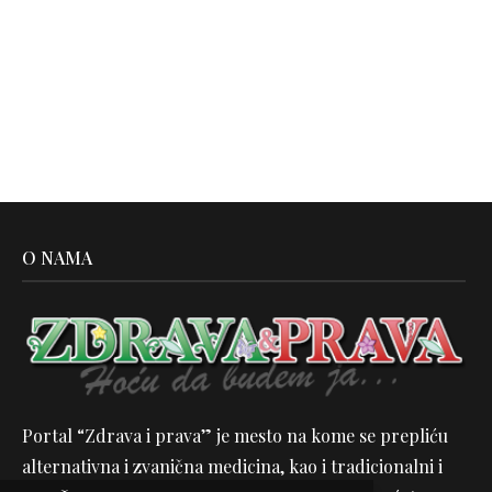
O NAMA
Portal “Zdrava i prava” je mesto na kome se prepliću
alternativna i zvanična medicina, kao i tradicionalni i