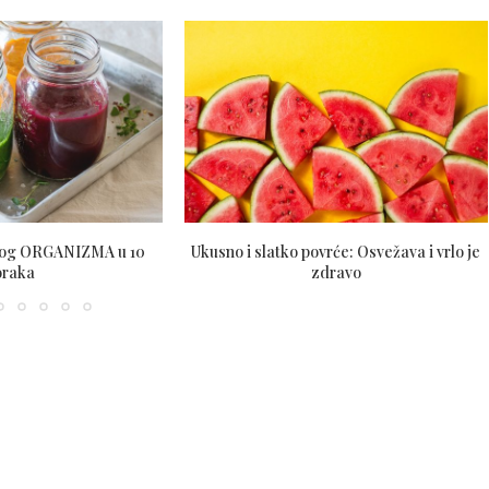
elog ORGANIZMA u 10
Ukusno i slatko povrće: Osvežava i vrlo je
oraka
zdravo