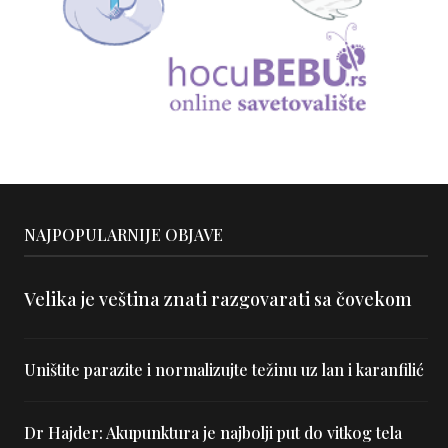
NAJPOPULARNIJE OBJAVE
Velika je veština znati razgovarati sa čovekom
Uništite parazite i normalizujte težinu uz lan i karanfilić
Dr Hajder: Akupunktura je najbolji put do vitkog tela