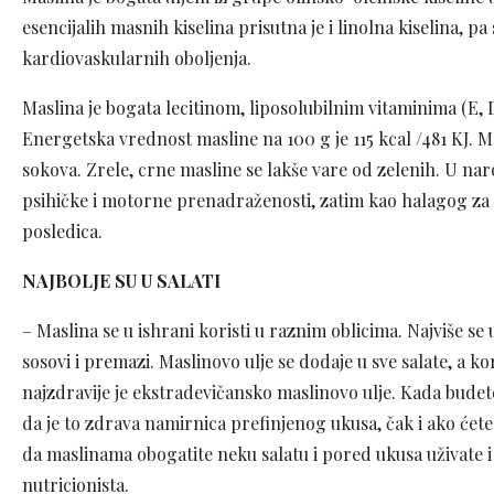
esencijalih masnih kiselina prisutna je i linolna kiselina
kardiovaskularnih oboljenja.
Maslina je bogata lecitinom, liposolubilnim vitaminima (E, D
Energetska vrednost masline na 100 g je 115 kcal /481 KJ. M
sokova. Zrele, crne masline se lakše vare od zelenih. U na
psihičke i motorne prenadraženosti, zatim kao halagog za 
posledica.
NAJBOLJE SU U SALATI
– Maslina se u ishrani koristi u raznim oblicima. Najviše se
sosovi i premazi. Maslinovo ulje se dodaje u sve salate, a kor
najzdravije je ekstradevičansko maslinovo ulje. Kada budet
da je to zdrava namirnica prefinjenog ukusa, čak i ako ćete 
da maslinama obogatite neku salatu i pored ukusa uživate i
nutricionista.