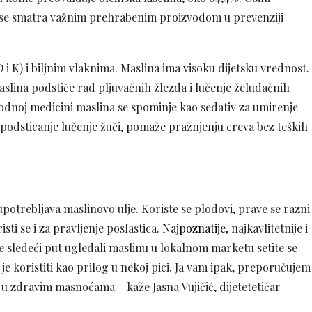
, pa se smatra važnim prehrabenim proizvodom u prevenziji
 i K) i biljnim vlaknima. Maslina ima visoku dijetsku vrednost.
aslina podstiče rad pljuvačnih žlezda i lučenje želudačnih
rodnoj medicini maslina se spominje kao sedativ za umirenje
podsticanje lučenje žuči, pomaže pražnjenju creva bez teških
 upotrebljava maslinovo ulje. Koriste se plodovi, prave se razni
isti se i za pravljenje poslastica.
Najpoznatije
, najkavlitetnije i
e sledeći put ugledali maslinu u lokalnom marketu setite se
je koristiti kao prilog u nekoj pici. Ja vam ipak, preporučujem
 u zdravim masnoćama – kaže Jasna Vujičić, dijetetetičar –