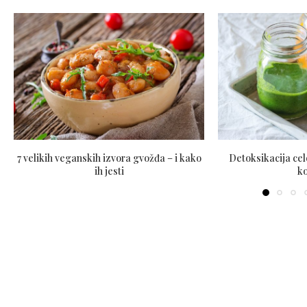
7 velikih veganskih izvora gvožđa – i kako
Detoksikacija c
ih jesti
k