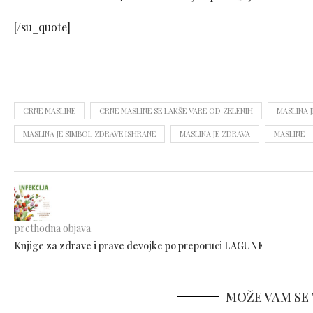
[/su_quote]
CRNE MASLINE
CRNE MASLINE SE LAKŠE VARE OD ZELENIH
MASLINA 
MASLINA JE SIMBOL ZDRAVE ISHRANE
MASLINA JE ZDRAVA
MASLINE
prethodna objava
Knjige za zdrave i prave devojke po preporuci LAGUNE
MOŽE VAM SE 