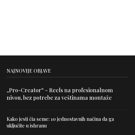
NAJNOVIJE OBJAVE
„Pro-Creator“ – Reels na profesionalnom
nivou, bez potrebe za veštinama montaže
Kako jesti čia seme: 10 jednostavnih načina da ga
uključite u ishranu