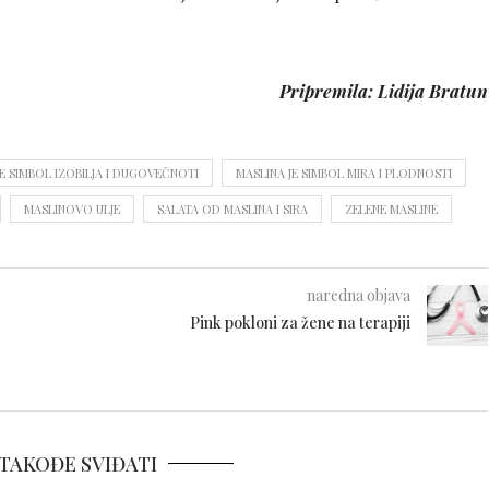
Pripremila: Lidija Bratun
JE SIMBOL IZOBILJA I DUGOVEČNOTI
MASLINA JE SIMBOL MIRA I PLODNOSTI
MASLINOVO ULJE
SALATA OD MASLINA I SIRA
ZELENE MASLINE
naredna objava
Pink pokloni za žene na terapiji
TAKOĐE SVIĐATI