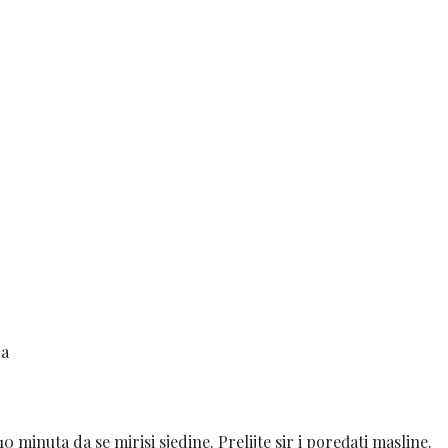
ca
10 minuta da se mirisi sjedine. Prelijte sir i poređati masline.