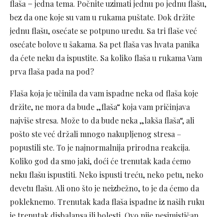
flaša = jedna tema. Počnite uzimati jednu po jednu flašu,
bez da one koje su vam u rukama puštate. Dok držite
jednu flašu, osećate se potpuno uredu. Sa tri flaše već
osećate bolove u šakama. Sa pet flaša vas hvata panika
da ćete neku da ispustite. Sa koliko flaša u rukama Vam
prva flaša pada na pod?
Flaša koja je učinila da vam ispadne neka od flaša koje
držite, ne mora da bude „flaša“ koja vam pričinjava
najviše stresa. Može to da bude neka „lakša flaša“, ali
pošto ste već držali mnogo nakupljenog stresa –
popustili ste. To je najnormalnija prirodna reakcija.
Koliko god da smo jaki, doći će trenutak kada ćemo
neku flašu ispustiti. Neko ispusti treću, neko petu, neko
devetu flašu. Ali ono što je neizbežno, to je da ćemo da
pokleknemo. Trenutak kada flaša ispadne iz naših ruku
je trenutak disbalansa ili bolesti. Ovo nije pesimističan