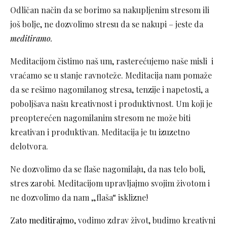
Odličan način da se borimo sa nakupljenim stresom ili
još bolje, ne dozvolimo stresu da se nakupi – jeste da
meditiramo
.
Meditacijom čistimo naš um, rasterećujemo naše misli i
vraćamo se u stanje ravnoteže. Meditacija nam pomaže
da se rešimo nagomilanog stresa, tenzije i napetosti, a
poboljšava našu kreativnost i produktivnost. Um koji je
preopterećen nagomilanim stresom ne može biti
kreativan i produktivan. Meditacija je tu izuzetno
delotvora.
Ne dozvolimo da se flaše nagomilaju, da nas telo boli,
stres zarobi. Meditacijom upravljajmo svojim životom i
ne dozvolimo da nam „flaša“ isklizne!
Zato meditirajmo
, vodimo zdrav život, budimo kreativni