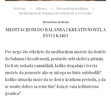
Početna
Zdrava
Alternativna medicina
Meditacijom do balansa i kreativnosti, a evo i kako
Alternativna medicina
MEDITACIJOM DO BALANSA I KREATIVNOSTI, A
EVO I KAKO
Pre nego što otkrijete da meditacijom možete da dođete
do balansa i kreativnosti, postavite sebi sledeća pitanja.
Da li ste nekada razmišljali, koliko događaja i tereta
možete da ponesete ako se ničega ne biste oslobodili?
Koliko situacija može da se desi u kratkom periodu, a da
se nosite dobro sa svim tim? Koja je vaša jedinstvena
granica?