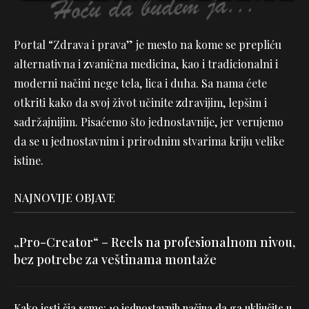
Portal “Zdrava i prava” je mesto na kome se prepliću
alternativna i zvanična medicina, kao i tradicionalni i
moderni načini nege tela, lica i duha. Sa nama ćete
otkriti kako da svoj život učinite zdravijim, lepšim i
sadržajnijim. Pisaćemo što jednostavnije, jer verujemo
da se u jednostavnim i prirodnim stvarima kriju velike
istine.
NAJNOVIJE OBJAVE
„Pro-Creator“ – Reels na profesionalnom nivou,
bez potrebe za veštinama montaže
Kako jesti čia seme: 10 jednostavnih načina da ga uključite u