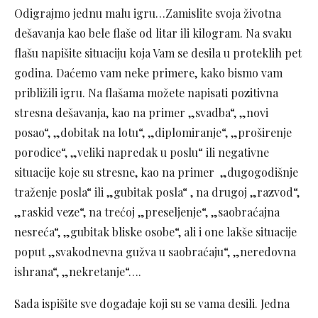
Odigrajmo jednu malu igru…Zamislite svoja životna
dešavanja kao bele flaše od litar ili kilogram. Na svaku
flašu napišite situaciju koja Vam se desila u proteklih pet
godina. Daćemo vam neke primere, kako bismo vam
približili igru. Na flašama možete napisati pozitivna
stresna dešavanja, kao na primer „svadba“, „novi
posao“, „dobitak na lotu“, „diplomiranje“, „proširenje
porodice“, „veliki napredak u poslu“ ili negativne
situacije koje su stresne, kao na primer „dugogodišnje
traženje posla“ ili „gubitak posla“ , na drugoj „razvod“,
„raskid veze“, na trećoj „preseljenje“, „saobraćajna
nesreća“, „gubitak bliske osobe“, ali i one lakše situacije
poput „svakodnevna gužva u saobraćaju“, „neredovna
ishrana“, „nekretanje“….
Sada ispišite sve događaje koji su se vama desili. Jedna