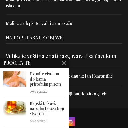
ishranu
Maline za lepši ten, ali i za masažu
NAJPOPULARNIJE OBJAVE
Velika je veština znati razgovarati sa čovekom
PROČITAJTE
Ukonite ciste na
Uništite parazite i normalizujte težinu uz lan i karanfilić
dojkama
prirodnim putem
09/12/2024
Dr Hajder: Akupunktura je najbolji put do vitkog tela
Bapski trikovi,
narodni lekovi koji
stvarno...
09/12/2024