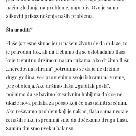
način gledanja na probleme, naprotiv. Ovo je samo
slikoviti prikaz nošenja naših problema.
Šta uraditi?
Flaše (stresne situacije) u našem životu će da dolaze, to
je prirodan tok, ali mi trebamo da se oslobađamo flaša
koje trenutno držimo u našim rukama. Ako držimo flašu
„neredovna ishrana“ potrudimo se da je ne držimo
dugo godina, već promenimo svoju ishranu na vreme,
pre obolenja. Ako držimo flašu „gubitak posla“,
počnimo da se bavimo kreativnim hobijima dok se ne
ukaže nova prilaka za posao koji će nas učiniti srećnim.
Ako rešavamo problem koji je naišao, flaša sama nestaje
iz naših ruku i spremniji smo da dočekamo drugu flašu.
Samim tim smo uvek u balansu.