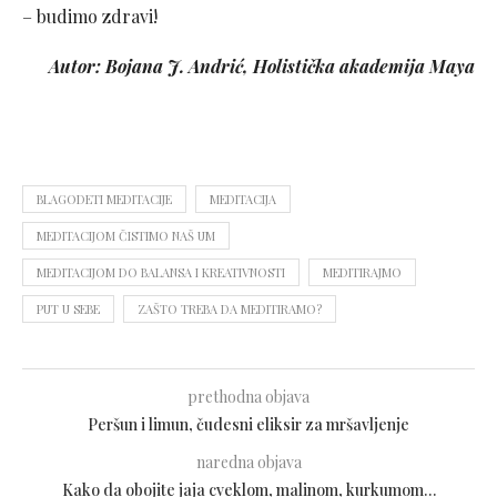
– budimo zdravi!
Autor: Bojana J. Andrić, Holistička akademija Maya
BLAGODETI MEDITACIJE
MEDITACIJA
MEDITACIJOM ČISTIMO NAŠ UM
MEDITACIJOM DO BALANSA I KREATIVNOSTI
MEDITIRAJMO
PUT U SEBE
ZAŠTO TREBA DA MEDITIRAMO?
prethodna objava
Peršun i limun, čudesni eliksir za mršavljenje
naredna objava
Kako da obojite jaja cveklom, malinom, kurkumom…