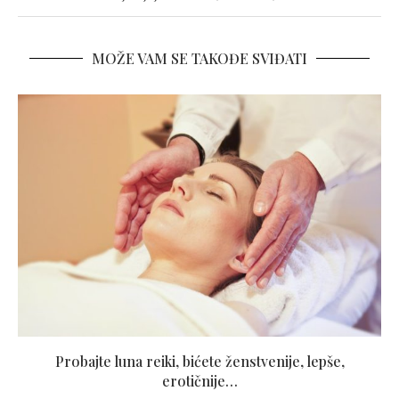
MOŽE VAM SE TAKOĐE SVIĐATI
Probajte luna reiki, bićete ženstvenije, lepše,
erotičnije…