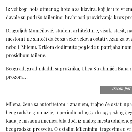
Iz velikog hola otmenog hotela sa klavira, koji je u to vre
davale su podršu Mileninoj hrabrosti provirivanja kroz pr
Dragoljub Momčilović, student arhitekture, visok, stasit, 
mestom i ne sluteći da će za veke vekova ostati vezan za ov
nebo i Milenu. Krišom dodirnute poglede u patrijahalnom v
prosidbom Milene.
Beograd, grad mladih supružnika, Ulica Strahinjića Bana 1
prozora…
Jedna lipa is
srećan par
Milena, žena sa autoritetom i znanjem, trajno će ostati up
beogradske gimnazije, u periodu od 1953. do 1954. zbog čega
kada je misaona imenica bila doći iz malog mesta udaljenog
beogradsku prosvetu. O ostalim Mileninim tragovima u vr