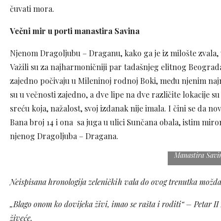
čuvati mora.
Večni mir u porti manastira Savina
Njenom Dragoljubu – Draganu, kako ga je iz milošte zvala, u
Važili su za najharmoničniji par tadašnjeg elitnog Beograda
zajedno počivaju u Mileninoj rodnoj Boki, među njenim najm
su u večnosti zajedno, a dve lipe na dve različite lokacije s
sreću koja, nažalost, svoj izdanak nije imala. I čini se da n
Bana broj 14 i ona sa juga u ulici Sunčana obala, istim m
Odlučili su da
njenog Dragoljuba – Dragana.
Mileninoj ro
njenim najm
Manastira Savi
Neispisana hronologija zeleničkih vala do ovog trenutka možda 
„Blago onom ko dovijeka živi, imao se rašta i roditi“ – Petar 
živeće.