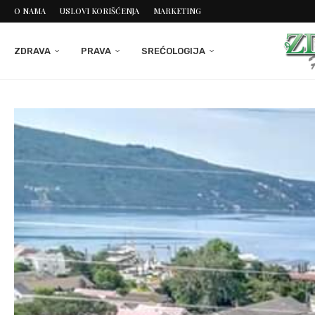
O NAMA
USLOVI KORIŠĆENJA
MARKETING
ZDRAVA
PRAVA
SREĆOLOGIJA