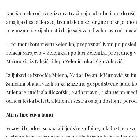
Kao što reka od svog izvora traži najprohodniji put do ušća
amajlija duše čeka svoj trenutak da se otrgne i otkrije ono
prepozna tu vrijednost i da je sačuva od zaborava od no
U primorskom mestu Zelenika, prepoznatljivom po poslednjo
relaciji Sarajevo – Zelenika, i po luci Zelenika, pre jednog 
Mićunović iz Nikšića i lepa Zeleničanka Olga Vuković.
Iz ljubavi se izrodiše Milena, Nada i Dejan. Mićunovići su im
Sunčana obala i važili su za izuzetno gospodstvene ljude k
Milena je studirala filozofski, Nada pravni, a sin Dejan me
odnosi teška bolest, a Milena i sestra ostaju dostojne porod
Miris lipe čuva tajnu
Vozovi i brodovi su spajali ljudske sudbine, mladost je o sv
sestrom kroz prozor očevog hotela krišom kroz poluzatvore