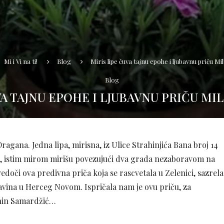
Mi i Vi na ti!
Blog
Miris lipe čuva tajnu epohe i ljubavnu priču M
Blog
VA TAJNU EPOHE I LJUBAVNU PRIČU MI
Dragana. Jedna lipa, mirisna, iz Ulice Strahinjića Bana broj 14
ala, istim mirom mirišu povezujući dva grada nezaboravom na
edoči ova predivna priča koja se rascvetala u Zelenici, sazrela
avina u Herceg Novom. Ispričala nam je ovu priču, za
čanin Samardžić…