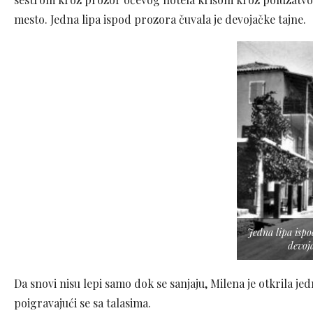
mesto. Jedna lipa ispod prozora čuvala je devojačke tajne.
Jedna lipa ispo
devoj
Da snovi nisu lepi samo dok se sanjaju, Milena je otkrila j
poigravajući se sa talasima.