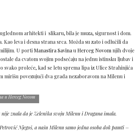
glednom arhitekti i slikaru, bila je muza, sigurnost i dom.
. Kao leva i desna strana srca. Možda su zato i odlučili da
ilijim. U porti
Manastira Savina
u
Herceg Novom
njih dvoje
u ostale da cvatom svojim podsećaju na jednu istinsku ljubav i
ovo svako proleće, kad se letu sprema lipa iz Ulice Strahinjića
irom mirišu povezujući dva grada nezaboravom na Milenu i
 zajedno počivaju u
dnoj Boki, među
ilijim, u porti
na u Herceg Novom
nije znala da je Zelenika svoju Milenu i Dragana imala.
II Petrović Njegoš, a našu Milenu samo jedna osoba dok pamti –