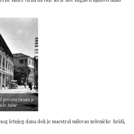
d prozora čuvala je
ačke tajne
ednog letnjeg dana dok je maestral milovao zeleničke hridi,