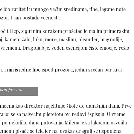
me bio raritet i u mnogo većim sredinama, tihe, lagane note
ozor. I san postade večnost…
naočit i lep, sigurnim korakom prošetao je malim primorskim
aj kamen, žalo, luku, more, maslinu, oleander, magnolije,
remenu, Dragoljub je, vođen esencijom čiste emocije, rešio
4, i
miris jedne lipe
ispod prozora, jedan srećan par kraj
pod prozora, jedan
 kraj prozora…
amćena kao direktor najelitnije škole do današnjih dana, Prve
 joj se sa najvećim pijetetom ovi redovi ispisuju. U vreme
 po nekoliko dana putovanja, Milena je sa lakoćom osvojila
emenu pisaće se tek, jer na ovakav dragulj se uspomena