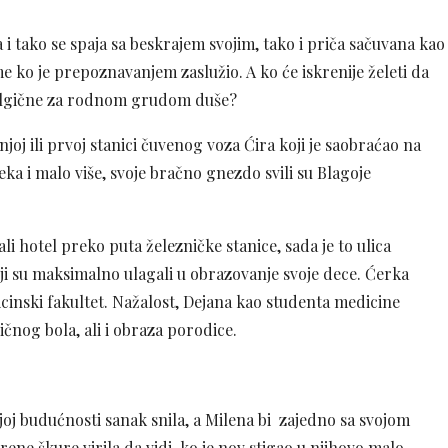
 i tako se spaja sa beskrajem svojim, tako i priča sačuvana kao
me ko je prepoznavanjem zaslužio. A ko će iskrenije želeti da
stalgične za rodnom grudom duše?
j ili prvoj stanici čuvenog voza Ćira koji je saobraćao na
veka i malo više, svoje bračno gnezdo svili su Blagoje
ali hotel preko puta železničke stanice, sada je to ulica
oji su maksimalno ulagali u obrazovanje svoje dece. Ćerka
dicinski fakultet. Nažalost, Dejana kao studenta medicine
ičnog bola, ali i obraza porodice.
ojoj budućnosti sanak snila, a Milena bi zajedno sa svojom
ne škure virila da vidi ko je nov stigao u njihovo malo