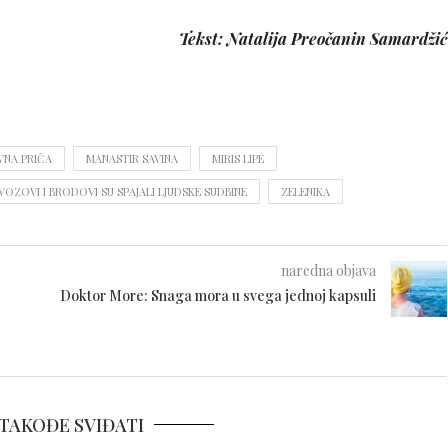
Tekst: Natalija Preočanin Samardžić
VNA PRIČA
MANASTIR SAVINA
MIRIS LIPE
VOZOVI I BRODOVI SU SPAJALI LJUDSKE SUDBINE
ZELENIKA
naredna objava
Doktor More: Snaga mora u svega jednoj kapsuli
TAKOĐE SVIĐATI