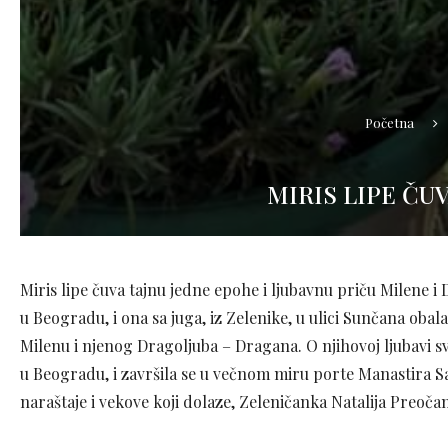
Početna
MIRIS LIPE ČU
Miris lipe čuva tajnu jedne epohe i ljubavnu priču Milene i 
u Beogradu, i ona sa juga, iz Zelenike, u ulici Sunčana ob
Milenu i njenog Dragoljuba – Dragana. O njihovoj ljubavi sv
u Beogradu, i završila se u večnom miru porte Manastira S
naraštaje i vekove koji dolaze, Zeleničanka Natalija Preo