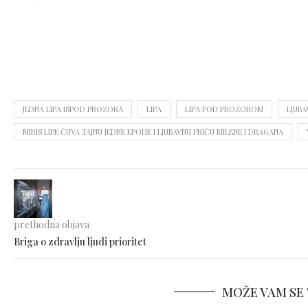
JEDNA LIPA ISPOD PROZORA
LIPA
LIPA POD PROZOROM
LJUBA
MIRIS LIPE ČUVA TAJNU JEDNE EPOHE I LJUBAVNU PRIČU MILENE I DRAGANA
prethodna objava
Briga o zdravlju ljudi prioritet
MOŽE VAM SE 