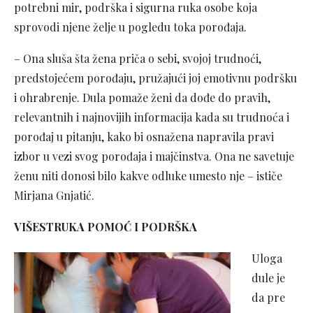
potrebni mir, podrška i sigurna ruka osobe koja
sprovodi njene želje u pogledu toka porođaja.
– Ona sluša šta žena priča o sebi, svojoj trudnoći,
predstojećem porođaju, pružajući joj emotivnu podršku
i ohrabrenje. Dula pomaže ženi da dođe do pravih,
relevantnih i najnovijih informacija kada su trudnoća i
porođaj u pitanju, kako bi osnažena napravila pravi
izbor u vezi svog porođaja i majčinstva. Ona ne savetuje
ženu niti donosi bilo kakve odluke umesto nje – ističe
Mirjana Gnjatić.
VIŠESTRUKA POMO
Ć I PODR
ŠKA
Uloga
dule je
da pre