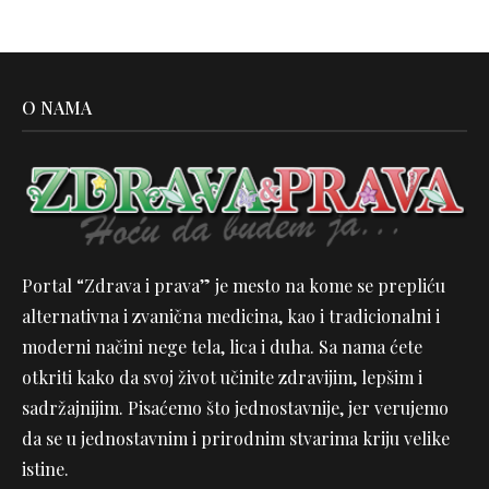
O NAMA
Portal “Zdrava i prava” je mesto na kome se prepliću
alternativna i zvanična medicina, kao i tradicionalni i
moderni načini nege tela, lica i duha. Sa nama ćete
otkriti kako da svoj život učinite zdravijim, lepšim i
sadržajnijim. Pisaćemo što jednostavnije, jer verujemo
da se u jednostavnim i prirodnim stvarima kriju velike
istine.