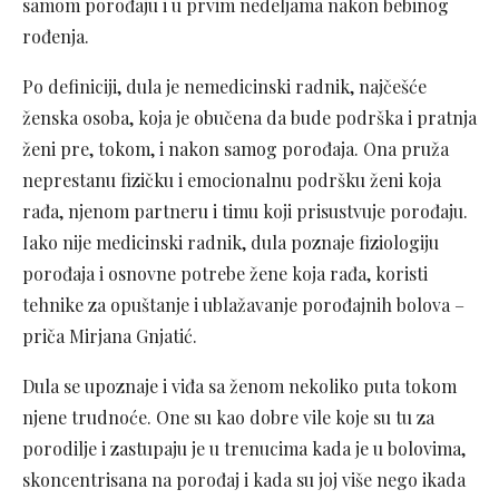
samom porođaju i u prvim nedeljama nakon bebinog
rođenja.
Po definiciji, dula je nemedicinski radnik, najčešće
ženska osoba, koja je obučena da bude podrška i pratnja
ženi pre, tokom, i nakon samog porođaja. Ona pruža
neprestanu fizičku i emocionalnu podršku ženi koja
rađa, njenom partneru i timu koji prisustvuje porođaju.
Iako nije medicinski radnik, dula poznaje fiziologiju
porođaja i osnovne potrebe žene koja rađa, koristi
tehnike za opuštanje i ublažavanje porođajnih bolova –
priča Mirjana Gnjatić.
Dula se upoznaje i viđa sa ženom nekoliko puta tokom
njene trudnoće. One su kao dobre vile koje su tu za
porodilje i zastupaju je u trenucima kada je u bolovima,
skoncentrisana na porođaj i kada su joj više nego ikada