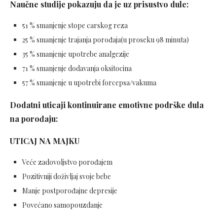
Naučne studije pokazuju da je uz prisustvo dule:
51 % smanjenje stope carskog reza
25 % smanjenje trajanja porođaja(u proseku 98 minuta)
35 % smanjenje upotrebe analgezije
71 % smanjenje dodavanja oksitocina
57 % smanjenje u upotrebi forcepsa/vakuma
Dodatni uticaji kontinuirane emotivne podrške dula
na porođaju:
UTICAJ NA MAJKU
Veće zadovoljstvo porođajem
Pozitivniji doživljaj svoje bebe
Manje postporođajne depresije
Povećano samopouzdanje