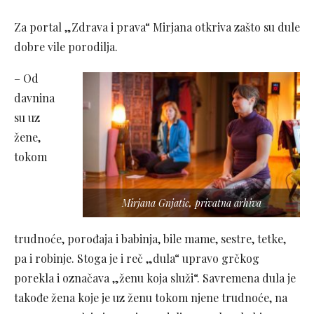
Za portal „Zdrava i prava“ Mirjana otkriva zašto su dule
dobre vile porodilja.
– Od
davnina
su uz
žene,
tokom
Mirjana Gnjatic, privatna arhiva
trudnoće, porođaja i babinja, bile mame, sestre, tetke,
pa i robinje. Stoga je i reč „dula“ upravo grčkog
porekla i označava „ženu koja služi“. Savremena dula je
takođe žena koje je uz ženu tokom njene trudnoće, na