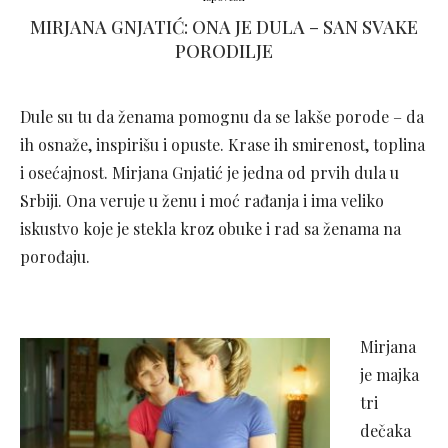
MIRJANA GNJATIĆ: ONA JE DULA – SAN SVAKE
PORODILJE
Dule
su tu da ženama pomognu da se lakše porode – da
ih osnaže, inspirišu i opuste. Krase ih smirenost, toplina
i osećajnost.
Mirjana Gnjatić je jedna od prvih dula u
Srbiji. Ona veruje u ženu i moć rađanja i ima veliko
iskustvo koje je stekla kroz obuke i rad sa ženama na
porođaju.
Mirjana
je majka
tri
dečaka