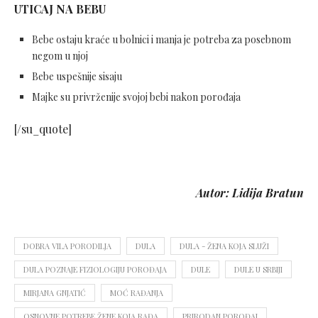
UTICAJ NA BEBU
Bebe ostaju kraće u bolnici i manja je potreba za posebnom
negom u njoj
Bebe uspešnije sisaju
Majke su privrženije svojoj bebi nakon porođaja
[/su_quote]
Autor: Lidija Bratun
DOBRA VILA PORODILJA
DULA
DULA - ŽENA KOJA SLUŽI
DULA POZNAJE FIZIOLOGIJU POROĐAJA
DULE
DULE U SRBIJI
MIRJANA GNJATIĆ
MOĆ RAĐANJA
OSNOVNE POTREBE ŽENE KOJA RAĐA
PRIRODAN POROĐAJ