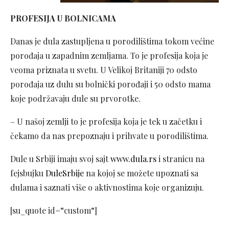
PROFESIJA U BOLNICAMA
Danas je dula zastupljena u porodilištima tokom većine
porođaja u zapadnim zemljama. To je profesija koja je
veoma priznata u svetu. U Velikoj Britaniji 70 odsto
porođaja uz dulu su bolnički porođaji i 50 odsto mama
koje podržavaju dule su prvorotke.
– U našoj zemlji to je profesija koja je tek u začetku i
čekamo da nas prepoznaju i prihvate u porodilištima.
Dule u Srbiji imaju svoj sajt
www.dula.rs
i stranicu na
fejsbujku
DuleSrbije
na kojoj se možete upoznati sa
dulama i saznati više o aktivnostima koje organizuju.
[su_quote id=“custom“]