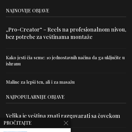
NAJNOVIJE OBJAVE
„Pro-Creator“ – Reels na profesionalnom nivou,
bez potrebe za veštinama montaže
Kako jesti čia seme: 10 jednostavnih načina da ga uključite u
ishranu
Maline za lepši ten, ali i za masažu
NAJPOPULARNIJE OBJAVE
Velika je veština znati razgovarati sa čovekom
PROČITAJTE