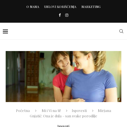
O NAMA
USLOVI KORIŠĆENJA
MARKETING
Početna
Mi i Vi na ti!
Ispovesti
Mirjana
Gnjatić: Ona je dula – san svake porodilje
Ispovesti