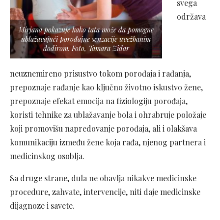
svega
održava
Mirjana pokazuje kako tata može da pomogne
ublažavajući porođajne senzacije uvežbanim
dodirom. Foto, Tamara Zidar
neuznemireno prisustvo tokom porođaja i rađanja,
prepoznaje rađanje kao ključno životno iskustvo žene,
prepoznaje efekat emocija na fiziologiju porođaja,
koristi tehnike za ublažavanje bola i ohrabruje položaje
koji promovišu napredovanje porođaja, ali i olakšava
komunikaciju između žene koja rađa, njenog partnera i
medicinskog osoblja.
Sa druge strane, dula ne obavlja nikakve medicinske
procedure, zahvate, intervencije, niti daje medicinske
dijagnoze i savete.