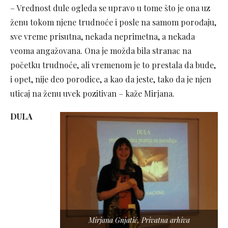
– Vrednost dule ogleda se upravo u tome što je ona uz
ženu tokom njene trudnoće i posle na samom porođaju,
sve vreme prisutna, nekada neprimetna, a nekada
veoma angažovana. Ona je možda bila stranac na
početku trudnoće, ali vremenom je to prestala da bude,
i opet, nije deo porodice, a kao da jeste, tako da je njen
uticaj na ženu uvek pozitivan – kaže Mirjana.
DULA
Mirjana Gnjatić, Privatna arhiva