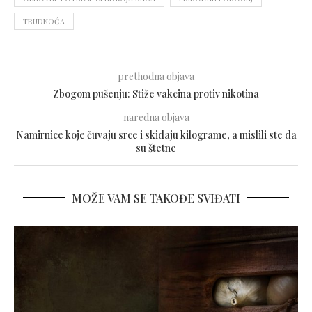
TRUDNOĆA
prethodna objava
Zbogom pušenju: Stiže vakcina protiv nikotina
naredna objava
Namirnice koje čuvaju srce i skidaju kilograme, a mislili ste da
su štetne
MOŽE VAM SE TAKOĐE SVIĐATI