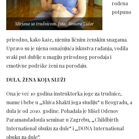
rođena
potpuno
Mirjana sa trudnicom, foto: Tamara Zidar
prirodno, kako kaže, njenim ličnim ženskim snagama.
Upravo su je njena osnažujuća iskustva rađanja, vodila
svaki put dublje u magiju prirodnog porođaja i
emotivne podrške ženi na porođaju.
DULA, ŽENA KOJA SLUŽI
Ona je već 10 godina instruktorka joge za trudnice,
mame i bebe u „Shiva Shakti joga studiju“ u Beogradu, a
dula je od 2010. godine. Pohađala je Mišel Odenov
Paramandadoula seminar u Zagrebu, „Childbirth
International obuku za dule“ i „DONA International
obuku za dule“.