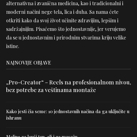
alternativna i zvanična medicina, kao i tradicionalni i
moderni načini nege tela, lica i duha. Sa nama ćete
otkriti kako da svoj život učinite zdravijim, lepšim i
sadržajnijim. Pisaćemo što jednostavnije, jer verujemo
da se u jednostavnim i prirodnim stvarima kriju velike
istine.
NAJNOVIJE OBJAVE
„Pro-Creator“ – Reels na profesionalnom nivou,
bez potrebe za veštinama montaže
Kako jesti čia seme: 10 jednostavnih načina da ga uključite u
ishranu
Maline za lepši ten, ali i za masažu