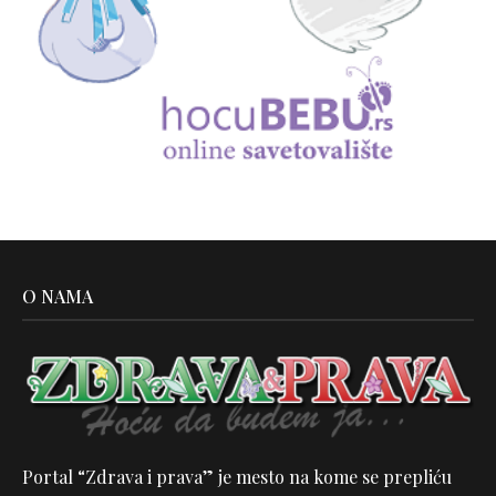
O NAMA
Portal “Zdrava i prava” je mesto na kome se prepliću