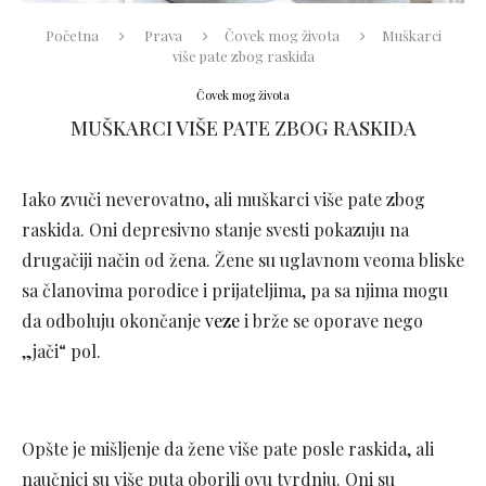
Početna
Prava
Čovek mog života
Muškarci
više pate zbog raskida
Čovek mog života
MUŠKARCI VIŠE PATE ZBOG RASKIDA
Iako zvuči neverovatno, ali muškarci više pate zbog
raskida. Oni depresivno stanje svesti pokazuju na
drugačiji način od žena. Žene su uglavnom veoma bliske
sa članovima porodice i prijateljima, pa sa njima mogu
da odboluju okončanje
veze
i brže se oporave nego
„jači“ pol.
Opšte je mišljenje da žene više pate posle raskida, ali
naučnici su više puta oborili ovu tvrdnju. Oni su