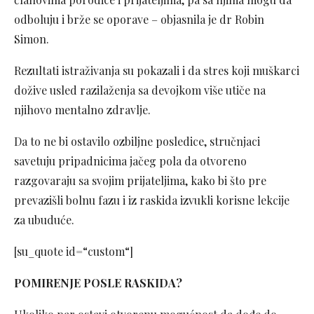
odboluju i brže se oporave – objasnila je dr Robin
Simon.
Rezultati istraživanja su pokazali i da stres koji muškarci
dožive usled razilaženja sa devojkom više utiče na
njihovo mentalno zdravlje.
Da to ne bi ostavilo ozbiljne posledice, stručnjaci
savetuju pripadnicima jačeg pola da otvoreno
razgovaraju sa svojim prijateljima, kako bi što pre
prevazišli bolnu fazu i iz raskida izvukli korisne lekcije
za ubuduće.
[su_quote id=“custom“]
POMIRENJE POSLE RASKIDA?