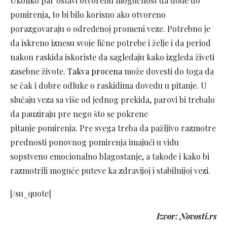
Ukoliko par ostavi otvorenu mogućnost da dođe do
pomirenja, to bi bilo korisno ako otvoreno
porazgovaraju o određenoj promeni veze. Potrebno je
da iskreno iznesu svoje lične potrebe i želje i da period
nakon raskida iskoriste da sagledaju kako izgleda živeti
zasebne živote.
Takva procena
može dovesti do toga da
se čak i dobre odluke o raskidima dovedu u pitanje. U
slučaju veza sa više od jednog prekida, parovi bi trebalo
da pauziraju pre nego što se pokrene
pitanje pomirenja. Pre svega treba da pažljivo razmotre
prednosti ponovnog pomirenja imajući u vidu
sopstveno emocionalno blagostanje, a takođe i kako bi
razmotrili moguće puteve ka zdravijoj i stabilnijoj vezi.
[/su_quote]
Izvor: Novosti.rs