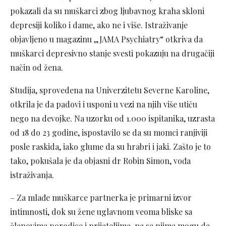
pokazali da su muškarci zbog ljubavnog kraha skloni
depresiji koliko i dame, ako ne i više. Istraživanje
objavljeno u magazinu „JAMA Psychiatry“ otkriva da
muškarci depresivno stanje svesti pokazuju na drugačiji
način od žena.
Studija, sprovedena na Univerzitetu Severne Karoline,
otkrila je da padovi i usponi u vezi na njih više utiču
nego na devojke. Na uzorku od 1.000 ispitanika, uzrasta
od 18 do 23 godine, ispostavilo se da su momci ranjiviji
posle raskida, iako glume da su hrabri i jaki. Zašto je to
tako, pokušala je da objasni dr Robin Simon, vođa
istraživanja.
– Za mlađe muškarce partnerka je primarni izvor
intimnosti, dok su žene uglavnom veoma bliske sa
članovima porodice i prijateljima, pa sa njima mogu da