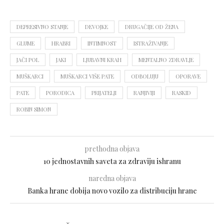
DEPRESIVNO STANJE
DEVOJKE
DRUGAČIJE OD ŽENA
GLUME
HRABRI
INTIMNOST
ISTRAŽIVANJE
JAČI POL
JAKI
LJUBAVNI KRAH
MENTALNO ZDRAVLJE
MUŠKARCI
MUŠKARCI VIŠE PATE
ODBOLUJU
OPORAVE
PATE
PORODICA
PRIJATELJI
RANJIVIJI
RASKID
ROBIN SIMON
prethodna objava
10 jednostavnih saveta za zdraviju ishranu
naredna objava
Banka hrane dobija novo vozilo za distribuciju hrane