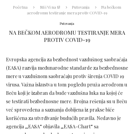
Početna
Mi i Vi na ti!
Putovanja
Na bečkom
aerodromu testiranje mera protiv COVID-19
Putovanja
NA BEČKOM AERODROMU TESTIRANJE MERA
PROTIV COVID-19
Evropska agencija za bezbednost vazdušnog saobraćaja
(EASA) razvija međunarodne standarde za bezbednosne
mere u vazdušnom saobraćaju protiv širenja COVID 19
virusa. Važna iskustva u tom pogledu pruža aerodrom u
Beču koji je izabran da bude vazdušna luka na kojoj će
se testirati bezbednosne mere. Brojna rešenja su u Beču
već sprovedena a saznanja dobijena iz prakse biće
korišćena za utvrđivanje budućih pravila. Nedavno je
agencija „EASA“ objavila „EASA-Chart“ sa