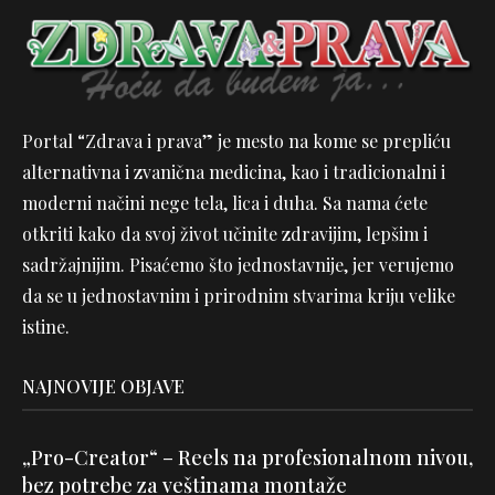
Portal “Zdrava i prava” je mesto na kome se prepliću
alternativna i zvanična medicina, kao i tradicionalni i
moderni načini nege tela, lica i duha. Sa nama ćete
otkriti kako da svoj život učinite zdravijim, lepšim i
sadržajnijim. Pisaćemo što jednostavnije, jer verujemo
da se u jednostavnim i prirodnim stvarima kriju velike
istine.
NAJNOVIJE OBJAVE
„Pro-Creator“ – Reels na profesionalnom nivou,
bez potrebe za veštinama montaže