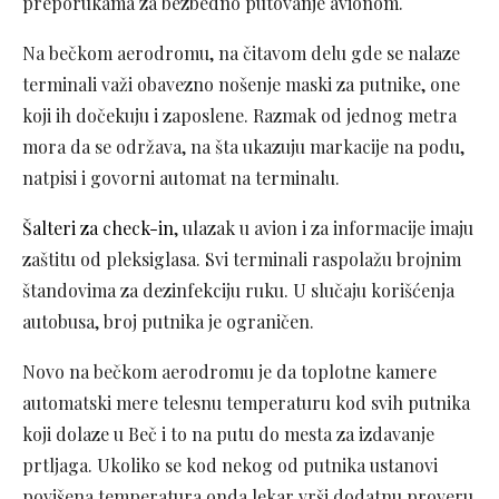
preporukama za bezbedno putovanje avionom.
Na bečkom aerodromu, na čitavom delu gde se nalaze
terminali važi obavezno nošenje maski za putnike, one
koji ih dočekuju i zaposlene. Razmak od jednog metra
mora da se održava, na šta ukazuju markacije na podu,
natpisi i govorni automat na terminalu.
Šalteri za check-in
, ulazak u avion i za informacije imaju
zaštitu od pleksiglasa. Svi terminali raspolažu brojnim
štandovima za dezinfekciju ruku. U slučaju korišćenja
autobusa, broj putnika je ograničen.
Novo na bečkom aerodromu je da toplotne kamere
automatski mere telesnu temperaturu kod svih putnika
koji dolaze u Beč i to na putu do mesta za izdavanje
prtljaga. Ukoliko se kod nekog od putnika ustanovi
povišena temperatura onda lekar vrši dodatnu proveru