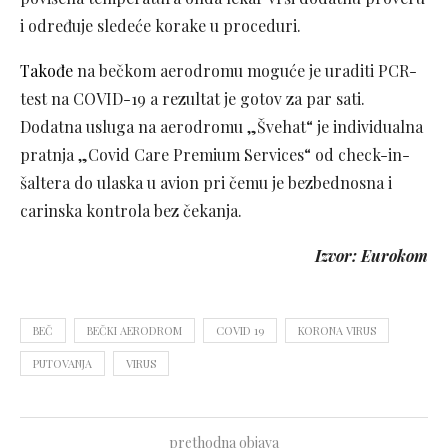
i određuje sledeće korake u proceduri.
Takođe
na bečkom aerodromu moguće je uraditi PCR-
test na COVID-19 a rezultat je gotov za par sati.
Dodatna usluga na aerodromu „Švehat“ je individualna
pratnja „Covid Care Premium Services“ od check-in-
šaltera do ulaska u avion pri čemu je bezbednosna i
carinska kontrola bez čekanja.
Izvor: Eurokom
BEČ
BEČKI AERODROM
COVID 19
KORONA VIRUS
PUTOVANJA
VIRUS
prethodna objava