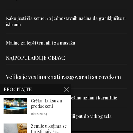
Kako jesti čia seme: 10 jednostavnih načina da ga uključite u
ishranu
Maline za lepši ten, ali i za masažu
NAJPOPULARNIJE OBJAVE
Velika je veština znati razgovarati sa čovekom
PROČITAJTE
Uništite parazite i normalizujte težinu uz lan i karanfilić
Grčka: Luksuz u
predsezoni
16/12/2024
Dr Hajder: Akupunktura je najbolji put do vitkog tela
Zemlje u kojima se
turisti najviše...