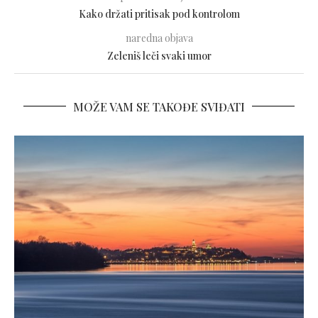
Kako držati pritisak pod kontrolom
naredna objava
Zeleniš leči svaki umor
MOŽE VAM SE TAKOĐE SVIĐATI