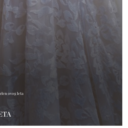
len ovog leta
ETA