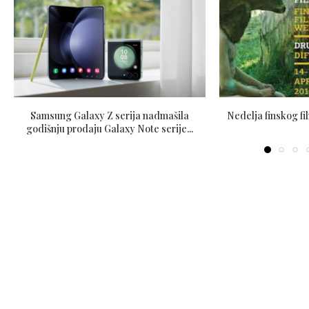
Samsung Galaxy Z serija nadmašila
Nedelja finskog fil
godišnju prodaju Galaxy Note serije...