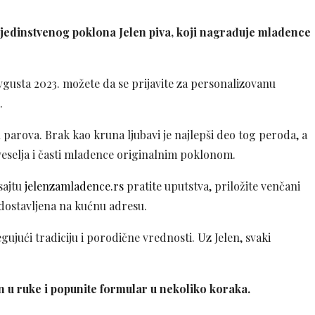
d jedinstvenog poklona Jelen piva, koji nagrađuje mladence
avgusta 2023. možete da se prijavite za personalizovanu
.
h parova. Brak kao kruna ljubavi je najlepši deo tog peroda, a
 veselja i časti mladence originalnim poklonom.
sajtu
jelenzamladence.rs
pratite uputstva, priložite venčani
i dostavljena na kućnu adresu.
jući tradiciju i porodične vrednosti. Uz Jelen, svaki
n u ruke i popunite formular u nekoliko koraka.