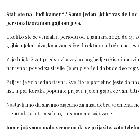
Stali ste na „ludi kamen“? Samo jedan „klik“ vas deli o
personalizovanom gajbom piva.
Ukoliko ste se venčali u periodu od 1. januara 2023. do 15. 
gajbicu Jelen piva, koja vam stiže direktno na kućnu adresu
Zajednički život predstavlja važno poglavlje u životima svi
naravno i povod za slavlje. Jelen pivo želi da bude deo tog
Prijava je vrlo jednostavna. Sve što je potrebno jeste da na 
list, u par koraka popunite prijavu i Jelen gajba će vam bit
Nastavljamo da slavimo zajedno za naša dobra vremena, negu
trenutak će biti poseban, a uspomene sačuvane.
Imate još samo malo vremena da se prijavite, zato telefo