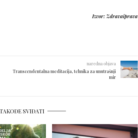
Izvor: Zdravaiprava
naredna objava
Transcendentalna meditacija, tehnika za unutrašnji
mir
TAKOĐE SVIĐATI