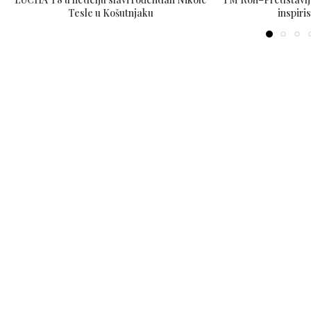
Tesle u Košutnjaku
inspiri