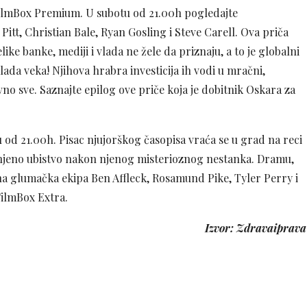
FilmBox Premium. U subotu od 21.00h pogledajte
itt, Christian Bale, Ryan Gosling i Steve Carell. Ova priča
like banke, mediji i vlada ne žele da priznaju, a to je globalni
ada veka! Njihova hrabra investicija ih vodi u mračni,
no sve. Saznajte epilog ove priče koja je dobitnik Oskara za
od 21.00h. Pisac njujorškog časopisa vraća se u grad na reci
njeno ubistvo nakon njenog misterioznog nestanka. Dramu,
na glumačka ekipa Ben Affleck, Rosamund Pike, Tyler Perry i
FilmBox Extra.
Izvor: Zdravaiprava