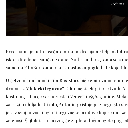
Početna
Pred nama je natprosečno topla poslednja nedelja oktobra
iskoristite lepe i sunčane dane. Na kraju dana, kada se su
samo na FilmBox kanalima. U nastavku pogledajte koje film
U četvrtak na kanalu FilmBox Stars biće emitovana fenome
drami –
„Mletački trgovac“
. Glumačku ekipu predvode Al 
kostimografija će vas odvesti u Veneciju 1596. godine. Mel
zatraži tri hiljade dukata, Antonio pristaje pre nego što sh
je sav svoj novac uložio u trgovačke brodove koji se nalaz
zelenašu Šajloku. Do kakvog će zapleta doći možete pogled