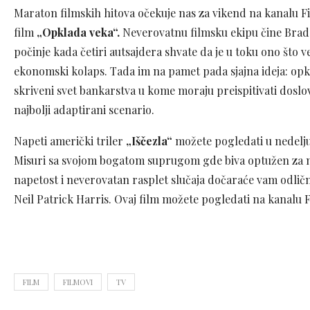
Maraton filmskih hitova očekuje nas za vikend na kanalu 
film
„Opklada veka“.
Neverovatnu filmsku ekipu čine Brad P
počinje kada četiri autsajdera shvate da je u toku ono što ve
ekonomski kolaps. Tada im na pamet pada sjajna ideja: opkl
skriveni svet bankarstva u kome moraju preispitivati doslov
najbolji adaptirani scenario.
Napeti američki triler
„Iščezla“
možete pogledati u nedelju 
Misuri sa svojom bogatom suprugom gde biva optužen za 
napetost i neverovatan rasplet slučaja dočaraće vam odlič
Neil Patrick Harris. Ovaj film možete pogledati na kanalu 
FILM
FILMOVI
TV