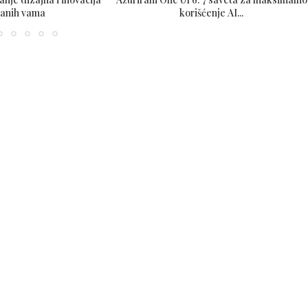
sanih vama
korišćenje AI...