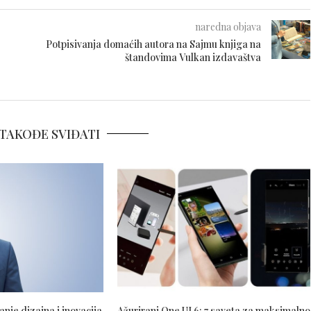
naredna objava
Potpisivanja domaćih autora na Sajmu knjiga na
štandovima Vulkan izdavaštva
TAKOĐE SVIĐATI
je dizajna i inovacija
Ažurirani One UI 6: 7 saveta za maksimalno