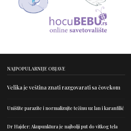
NAJPOPULARNIJE OBJAVE
Velika je veština znati razgovarati sa čovekom
Uništite parazite i normalizujte težinu uz lan i karanfilić
Dr Hajder: Akupunktura je najbolji put do vitkog tela