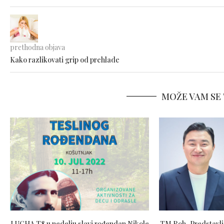
prethodna objava
Kako razlikovati grip od prehlade
MOŽE VAM SE 
LUCHA T8 u nedelju slavi rođendan Nikole
TM Roh–Predstavljan