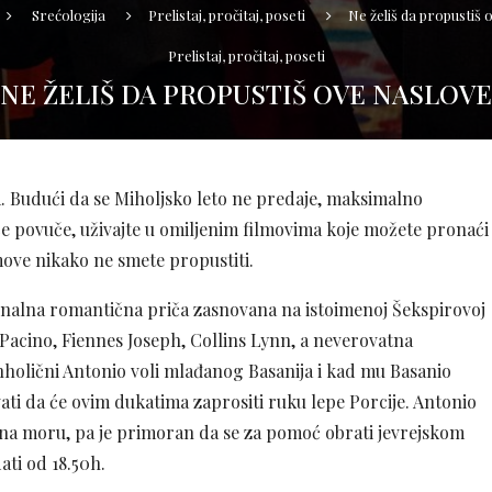
Srećologija
Prelistaj, pročitaj, poseti
Ne želiš da propustiš 
Prelistaj, pročitaj, poseti
NE ŽELIŠ DA PROPUSTIŠ OVE NASLOVE
. Budući da se Miholjsko leto ne predaje, maksimalno
nce povuče, uživajte u omiljenim filmovima koje možete pronaći
ove nikako ne smete propustiti.
nalna romantična priča zasnovana na istoimenoj Šekspirovoj
Pacino, Fiennes Joseph, Collins Lynn, a neverovatna
anholični Antonio voli mlađanog Basanija i kad mu Basanio
vati da će ovim dukatima zaprositi ruku lepe Porcije. Antonio
e na moru, pa je primoran da se za pomoć obrati jevrejskom
ati od 18.50h.