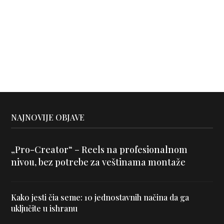
NAJNOVIJE OBJAVE
„Pro-Creator“ – Reels na profesionalnom
nivou, bez potrebe za veštinama montaže
Kako jesti čia seme: 10 jednostavnih načina da ga
uključite u ishranu