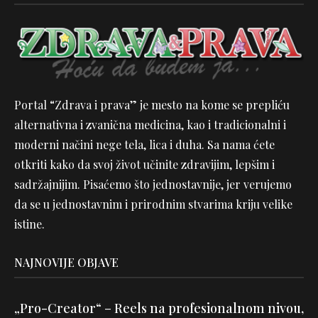
Portal “Zdrava i prava” je mesto na kome se prepliću
alternativna i zvanična medicina, kao i tradicionalni i
moderni načini nege tela, lica i duha. Sa nama ćete
otkriti kako da svoj život učinite zdravijim, lepšim i
sadržajnijim. Pisaćemo što jednostavnije, jer verujemo
da se u jednostavnim i prirodnim stvarima kriju velike
istine.
NAJNOVIJE OBJAVE
„Pro-Creator“ – Reels na profesionalnom nivou,