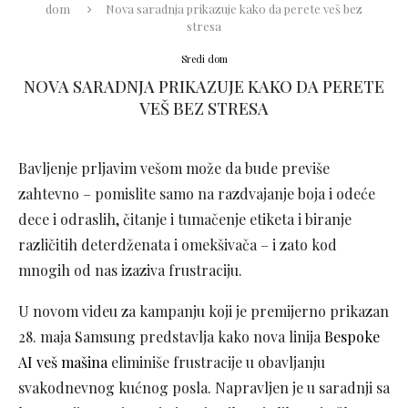
dom
Nova saradnja prikazuje kako da perete veš bez
stresa
Sredi dom
NOVA SARADNJA PRIKAZUJE KAKO DA PERETE
VEŠ BEZ STRESA
Bavljenje prljavim vešom može da bude previše
zahtevno – pomislite samo na razdvajanje boja i odeće
dece i odraslih, čitanje i tumačenje etiketa i biranje
različitih deterdženata i omekšivača – i zato kod
mnogih od nas izaziva frustraciju.
U novom videu za kampanju koji je premijerno prikazan
28. maja Samsung predstavlja kako nova linija
Bespoke
AI veš mašina
eliminiše frustracije u obavljanju
svakodnevnog kućnog posla. Napravljen je u saradnji sa