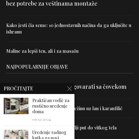
bez potrebe za veštinama montaže
Kako jesti čia seme: 10 jednostavnih načina da ga uključite u
ishranu
Maline za lepši ten, ali i za masažu
NAJPOPULARNIJE OBJAVE
Velika je veština znati razgovarati sa čovekom
PROČITAJTE
Praktičan vodič za
rustično uređenje
Uništite parazite i normalizujte težinu uz lan i karanfilić
doma
09/12/2024
Dr Hajder: Akupunktura je najbolji put do vitkog tela
Uređenje radnog
kutka za novi