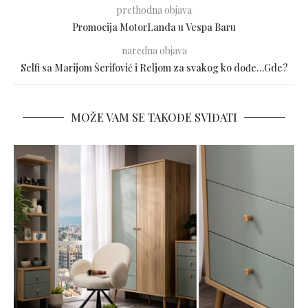
prethodna objava
Promocija MotorLanda u Vespa Baru
naredna objava
Selfi sa Marijom Šerifović i Reljom za svakog ko dođe…Gde?
MOŽE VAM SE TAKOĐE SVIĐATI