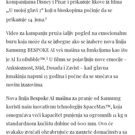
kompanijama Disney i Pixar i prikazuje likove iz filma
„U mojoj glavi 2“ koji u bioskopima počinje da se
1
prikazuje 14. juna.
Video za kampanju pruža šaljiv pogled na emocionalnu
buru koja može da se izbegne ako se izabere nova linija
Samsung BESPOKE AI veš mašina sa funkcijama kao što
2
je AI EcoBubble™.
U filmu se pojavljuju nove emocije –
Anksioznost, Stid, Dosada i Zavist – kad glavna
junakinja napuni 13 godina i počne da se suočava sa
novim izazovima.
Nova linija
Bespoke AI mašina
za pranje od Samsung
koristi našu inovativnu tehnologiju SpaceMax™, koja
omogućava veći kapacitet punjenja sa ogromnih 11 kg u
standardnom kućištu dubine od 600 mm. Ovo će
svakako zvučati ohrabrujuće za zauzete domaćinstva sa