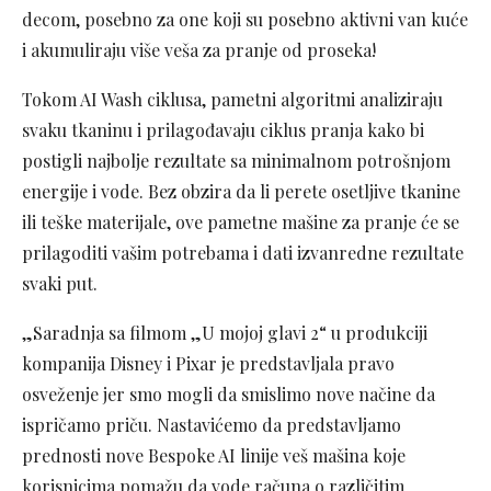
decom, posebno za one koji su posebno aktivni van kuće
i akumuliraju više veša za pranje od proseka!
Tokom AI Wash ciklusa, pametni algoritmi analiziraju
svaku tkaninu i prilagođavaju ciklus pranja kako bi
postigli najbolje rezultate sa minimalnom potrošnjom
energije i vode. Bez obzira da li perete osetljive tkanine
ili teške materijale, ove pametne mašine za pranje će se
prilagoditi vašim potrebama i dati izvanredne rezultate
svaki put.
„Saradnja sa filmom „U mojoj glavi 2“ u produkciji
kompanija Disney i Pixar je predstavljala pravo
osveženje jer smo mogli da smislimo nove načine da
ispričamo priču. Nastavićemo da predstavljamo
prednosti nove Bespoke AI linije veš mašina koje
korisnicima pomažu da vode računa o različitim