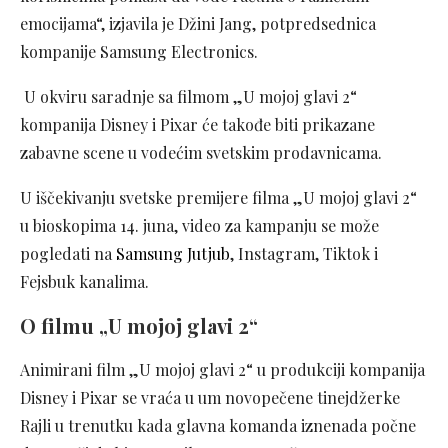
emocijama“, izjavila je Džini Jang, potpredsednica
kompanije Samsung Electronics.
U okviru saradnje sa filmom „U mojoj glavi 2“
kompanija Disney i Pixar će takođe biti prikazane
zabavne scene u vodećim svetskim prodavnicama.
U iščekivanju svetske premijere filma „U mojoj glavi 2“
u bioskopima 14. juna, video za kampanju se može
pogledati na
Samsung Jutjub
, Instagram, Tiktok i
Fejsbuk kanalima.
O filmu „U mojoj glavi 2“
Animirani film „U mojoj glavi 2“ u produkciji kompanija
Disney i Pixar se vraća u um novopečene tinejdžerke
Rajli u trenutku kada glavna komanda iznenada počne