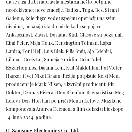
da se ruši da bi napravila mesta za nešto potpuno
neočekivano: nove emocije. Radost, Tuga, Bes, Strah i
Gađenje, koje dugo vode uspešnu operaciju na svim
nivoima, ne znaju šta da misle kada se pojave
Anksioznost, Zavist, Dosada i Stid. Glasove su pozajmili
Ejmi Peler, Maja Houk, Kensington Tolman, Lajza
Lapira, Toni Hejl, Luis Blek, Filis Smit, Ajo Edebiri,
Lilimar, Grejs Lu, Sumeja Nuridin-Grin, Adel
Egzarhopulos, Dajana Lejn, Kajl Maklohlan, Pol Volter
Hauzer i Ivet Nikol Braun. Režiju potpisuje Kelsi Men,
producent je Mark Nilsen, a izvršni producenti Pit
Dokter, Džonas Rivera i Den Skenlon. Scenaristi su Meg
Lefov i Dejv Holstajn po priči Mena i Lefove. Muziku je
komponovala Andrea Decmen, a film dolazi u bioskope
14. juna 2024. godine.­­­­­­­­­­­­
O Samsung Electronics Co., Ltd.