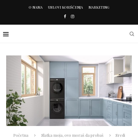
O NAMA
USLOVI KORIŠĆENJA
MARKETING
Početna
Slatka moja, ovo moraš da probaš
Sredi