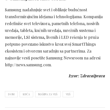
Samsung nadahnjuje svet i oblikuje budućnost
transformirajućim idejama i tehnologijama. Kompanija
redefiniše svet televizora, pametnih telefona, nosivih
uređaja, tableta, kućnih uređaja, mrežnih sustema i
memorije, LSI sistema, livenih i LED rešenja te pruža
potpuno povezano iskustvo kroz svoj SmartThings
ekosistem i otvorenu saradnju sa partnerima. Za
najnovije vesti posetite Samsung Newsroom na adresi
http://news.samsung.com.
Izvor: Zdravaiprava
DOM
KUĆA
MAŠINA ZA VEŠ
VEŠ