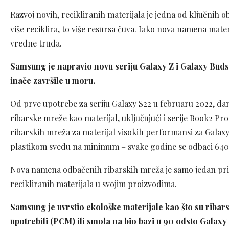
Razvoj novih, recikliranih materijala je jedna od ključnih obl
više reciklira, to više resursa čuva. Iako nova namena mate
vredne truda.
Samsung je napravio novu seriju Galaxy Z i Galaxy Buds
inače završile u moru.
Od prve upotrebe za seriju Galaxy S22 u februaru 2022, dan
ribarske mreže kao materijal, uključujući i serije Book2 
ribarskih mreža za materijal visokih performansi za Galax
plastikom svedu na minimum – svake godine se odbaci 640
Nova namena odbačenih ribarskih mreža je samo jedan p
recikliranih materijala u svojim proizvodima.
Samsung je uvrstio ekološke materijale kao što su ribars
upotrebili (PCM) ili smola na bio bazi u 90 odsto Galaxy