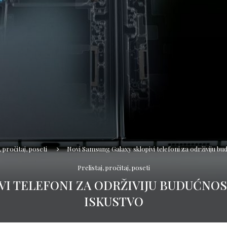
, pročitaj, poseti
Novi Samsung Galaxy sklopivi telefoni za održiviju bu
Prelistaj, pročitaj, poseti
VI TELEFONI ZA ODRŽIVIJU BUDUĆNOS
ISKUSTVO