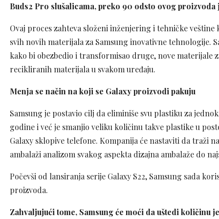
Buds2 Pro slušalicama, preko 90 odsto ovog proizvoda j
Ovaj proces zahteva složeni inženjering i tehničke veštine
svih novih materijala za Samsung inovativne tehnologije. Sa
kako bi obezbedio i transformisao druge, nove materijale 
recikliranih materijala u svakom uređaju.
Menja se način na koji se Galaxy proizvodi pakuju
Samsung je postavio cilj da eliminiše svu plastiku za jedn
godine i već je smanjio veliku količinu takve plastike u po
Galaxy sklopive telefone. Kompanija će nastaviti da traži n
ambalaži analizom svakog aspekta dizajna ambalaže do najsi
Počevši od lansiranja serije Galaxy S22, Samsung sada kori
proizvoda.
Zahvaljujući tome, Samsung će moći da uštedi količinu 