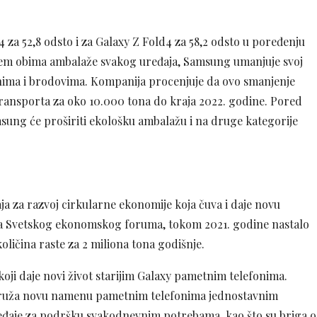
za 52,8 odsto i za Galaxy Z Fold4 za 58,2 odsto u poređenju
jem obima ambalaže svakog uređaja, Samsung umanjuje svoj
onima i brodovima. Kompanija procenjuje da ovo smanjenje
ransporta za oko 10.000 tona do kraja 2022. godine. Pored
sung će proširiti ekološku ambalažu i na druge kategorije
ja za razvoj cirkularne ekonomije koja čuva i daje novu
a Svetskog ekonomskog foruma, tokom 2021. godine nastalo
oličina raste za 2 miliona tona godišnje.
oji daje novi život starijim Galaxy pametnim telefonima.
ruža novu namenu pametnim telefonima jednostavnim
eđaje za podršku svakodnevnim potrebama, kao što su briga o