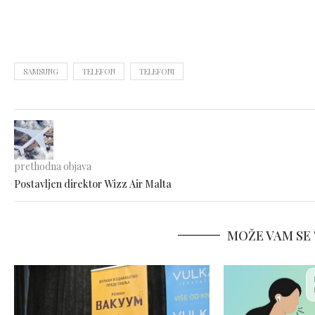
SAMSUNG
TELEFON
TELEFONI
prethodna objava
Postavljen direktor Wizz Air Malta
MOŽE VAM SE 