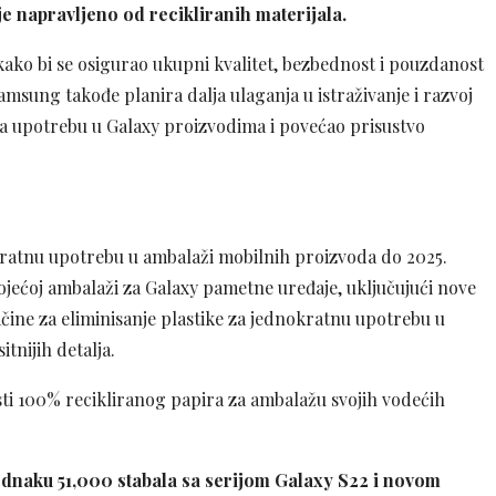
e napravljeno od recikliranih materijala.
 kako bi se osigurao ukupni kvalitet, bezbednost i pouzdanost
msung takođe planira dalja ulaganja u istraživanje i razvoj
za upotrebu u Galaxy proizvodima i povećao prisustvo
okratnu upotrebu u ambalaži mobilnih proizvoda do 2025.
stojećoj ambalaži za Galaxy pametne uređaje, uključujući nove
ačine za eliminisanje plastike za jednokratnu upotrebu u
tnijih detalja.
sti 100% recikliranog papira za ambalažu svojih vodećih
jednaku 51,000 stabala sa serijom Galaxy S22 i novom