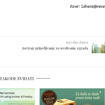
Izvor: Zdravaiprava
naredna objava
Još traje prijavljivanje za sređivanje zgrada
TAKOĐE SVIĐATI