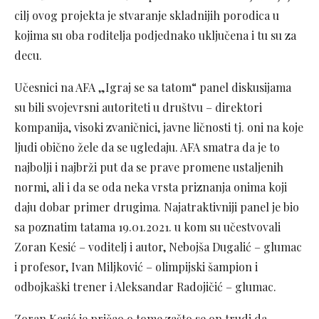
cilj ovog projekta je stvaranje skladnijih porodica u
kojima su oba roditelja podjednako uključena i tu su za
decu.
Učesnici na AFA „Igraj se sa tatom“ panel diskusijama
su bili svojevrsni autoriteti u društvu – direktori
kompanija, visoki zvaničnici, javne ličnosti tj. oni na koje
ljudi obično žele da se ugledaju. AFA smatra da je to
najbolji i najbrži put da se prave promene ustaljenih
normi, ali i da se oda neka vrsta priznanja onima koji
daju dobar primer drugima. Najatraktivniji panel je bio
sa poznatim tatama 19.01.2021. u kom su učestvovali
Zoran Kesić – voditelj i autor, Nebojša Dugalić – glumac
i profesor, Ivan Miljković – olimpijski šampion i
odbojkaški trener i Aleksandar Radojičić – glumac.
Zoran Kesić je pričao o tome zašto se on trudi da