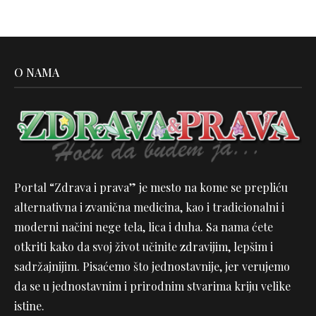
O NAMA
Portal “Zdrava i prava” je mesto na kome se prepliću
alternativna i zvanična medicina, kao i tradicionalni i
moderni načini nege tela, lica i duha. Sa nama ćete
otkriti kako da svoj život učinite zdravijim, lepšim i
sadržajnijim. Pisaćemo što jednostavnije, jer verujemo
da se u jednostavnim i prirodnim stvarima kriju velike
istine.