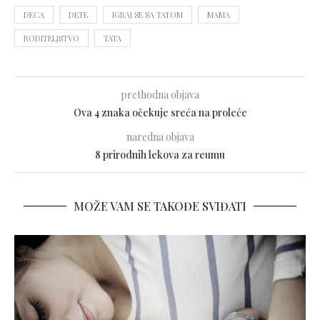
DECA
DETE
IGRAJ SE SA TATOM
MAMA
RODITELJSTVO
TATA
prethodna objava
Ova 4 znaka očekuje sreća na proleće
naredna objava
8 prirodnih lekova za reumu
MOŽE VAM SE TAKOĐE SVIĐATI