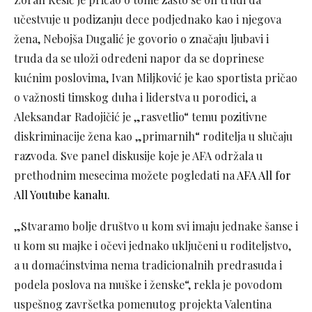
učestvuje u podizanju dece podjednako kao i njegova
žena, Nebojša Dugalić je govorio o značaju ljubavi i
truda da se uloži određeni napor da se doprinese
kućnim poslovima, Ivan Miljković je kao sportista pričao
o važnosti timskog duha i liderstva u porodici, a
Aleksandar Radojičić je „rasvetlio“ temu pozitivne
diskriminacije žena kao „primarnih“ roditelja u slučaju
razvoda. Sve panel diskusije koje je AFA održala u
prethodnim mesecima možete pogledati na
AFA All for
All Youtube kanalu.
„Stvaramo bolje društvo u kom svi imaju jednake šanse i
u kom su majke i očevi jednako uključeni u roditeljstvo,
a u domaćinstvima nema tradicionalnih predrasuda i
podela poslova na muške i ženske“, rekla je povodom
uspešnog završetka pomenutog projekta Valentina