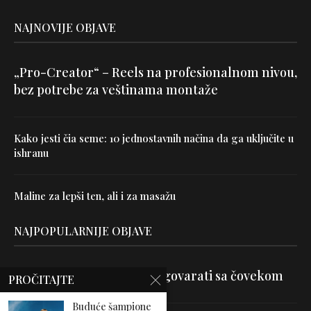
NAJNOVIJE OBJAVE
„Pro-Creator“ – Reels na profesionalnom nivou,
bez potrebe za veštinama montaže
Kako jesti čia seme: 10 jednostavnih načina da ga uključite u
ishranu
Maline za lepši ten, ali i za masažu
NAJPOPULARNIJE OBJAVE
Velika je veština znati razgovarati sa čovekom
PROČITAJTE
Buduće šampione