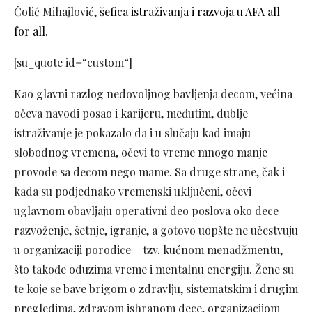
Čolić Mihajlović,
šefica istraživanja i razvoja u AFA all
for all
.
[su_quote id=“custom“]
Kao glavni razlog nedovoljnog bavljenja decom, većina
očeva navodi posao i karijeru, međutim, dublje
istraživanje je pokazalo da i u slučaju kad imaju
slobodnog vremena, očevi to vreme mnogo manje
provode sa decom nego mame. Sa druge strane, čak i
kada su podjednako vremenski uključeni, očevi
uglavnom obavljaju operativni deo poslova oko dece –
razvoženje, šetnje, igranje, a gotovo uopšte ne učestvuju
u organizaciji porodice – tzv. kućnom menadžmentu,
što takođe oduzima vreme i mentalnu energiju. Žene su
te koje se bave brigom o zdravlju, sistematskim i drugim
pregledima, zdravom ishranom dece, organizacijom