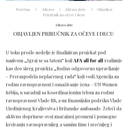
Početna
Zdrava
Zdravo dete
Objavljen
Priručnik za očeve i decu
Zdravo dete
OBJAVLJEN PRIRUČNIK ZA OČEVE I DECU
U toku prošle nedelje je finaliziran projekat pod
nazivom „Igraj se sa tatom“ koji
AFA all for all
realizuje
kao deo šireg projekta „Rodno odgovorno upravljanje
– Preraspodela neplaćenog rada“ koji vodi Agencija za
rodnu ravnopravnost i osnaživanje žena – UN Women
Srbija, u saradnji sa Koordinacionim telom za rodnu
ravnopravnost Vlade RS, a uz finansijsku podršku Vlade
Ujedinjenog Kraljevstva i Britanske ambasade. Želeći da
aktivno doprinese ovoj značajnoj promeni i pomogne
kreiranju ravnopravnijeg a samim time i srećnijeg i