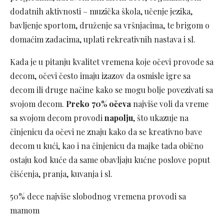
dodatnih aktivnosti – muzička škola, učenje jezika,
bavljenje sportom, druženje sa vršnjacima, te brigom o
domaćim zadacima, uplati rekreativnih nastava i sl.
Kada je u pitanju kvalitet vremena koje očevi provode sa
decom, očevi često imaju izazov da osmisle igre sa
decom ili druge načine kako se mogu bolje povezivati sa
svojom decom.
Preko 70% očeva
najviše voli da vreme
sa svojom decom provodi
napolju
, što ukazuje na
činjenicu da očevi ne znaju kako da se kreativno bave
decom u kući, kao i na činjenicu da majke tada obično
ostaju kod kuće da same obavljaju kućne poslove poput
čišćenja, pranja, kuvanja i sl.
50% dece najviše slobodnog vremena provodi sa
mamom