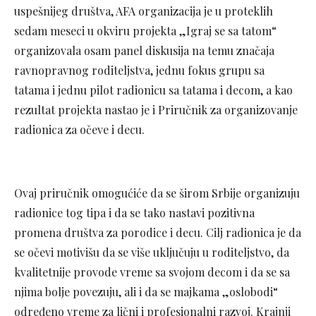
uspešnijeg društva, AFA organizacija je u proteklih
sedam meseci u okviru projekta „Igraj se sa tatom“
organizovala osam panel diskusija na temu značaja
ravnopravnog roditeljstva, jednu fokus grupu sa
tatama i jednu pilot radionicu sa tatama i decom, a kao
rezultat projekta nastao je i Priručnik za organizovanje
radionica za očeve i decu.
Ovaj priručnik omogućiće da se širom Srbije organizuju
radionice tog tipa i da se tako nastavi pozitivna
promena društva za porodice i decu. Cilj radionica je da
se očevi motivišu da se više uključuju u roditeljstvo, da
kvalitetnije provode vreme sa svojom decom i da se sa
njima bolje povezuju, ali i da se majkama „oslobodi“
određeno vreme za lični i profesionalni razvoj. Krajnji