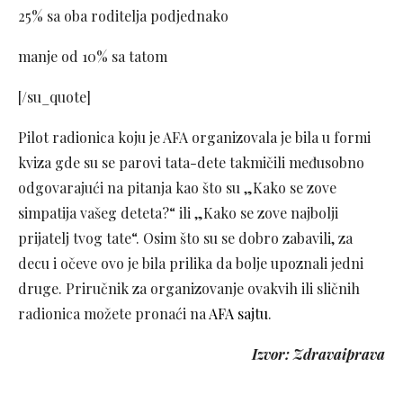
25% sa oba roditelja podjednako
manje od 10% sa tatom
[/su_quote]
Pilot radionica koju je AFA organizovala je bila u formi
kviza gde su se parovi tata-dete takmičili međusobno
odgovarajući na pitanja kao što su „Kako se zove
simpatija vašeg deteta?“ ili „Kako se zove najbolji
prijatelj tvog tate“. Osim što su se dobro zabavili, za
decu i očeve ovo je bila prilika da bolje upoznali jedni
druge. Priručnik za organizovanje ovakvih ili sličnih
radionica možete pronaći na
AFA sajtu
.
Izvor: Zdravaiprava