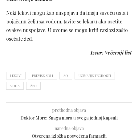
Neki
lekovi mogu kao nuspojavu da imaju suvoću usta i
pojačanu želju za vodom. Javite se lekaru ako osetite
ovakve nuspojave. U ovome se mogu kriti razlozi zašto
osećate žeđ.
Izvor: Večernji list
LEKOVI
PREVIŠE SOLI
SO
UZIMANJE TEČNOSTI
VODA
ŽEĐ
prethodna objava
Doktor More: Snaga mora u svega jednoj kapsuli
naredna objava
Otvorena izložba posvećena farmaciji