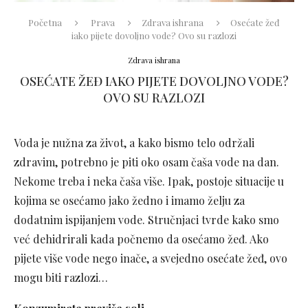
Početna
Prava
Zdrava ishrana
Osećate žeđ
iako pijete dovoljno vode? Ovo su razlozi
Zdrava ishrana
OSEĆATE ŽEĐ IAKO PIJETE DOVOLJNO VODE?
OVO SU RAZLOZI
Voda je nužna za život, a kako bismo telo održali
zdravim, potrebno je piti oko osam čaša vode na dan.
Nekome treba i neka čaša više. Ipak, postoje situacije u
kojima se osećamo jako žedno i imamo želju za
dodatnim ispijanjem vode. Stručnjaci tvrde kako smo
već dehidrirali kada počnemo da osećamo žeđ. Ako
pijete više vode nego inače, a svejedno osećate žeđ, ovo
mogu biti razlozi…