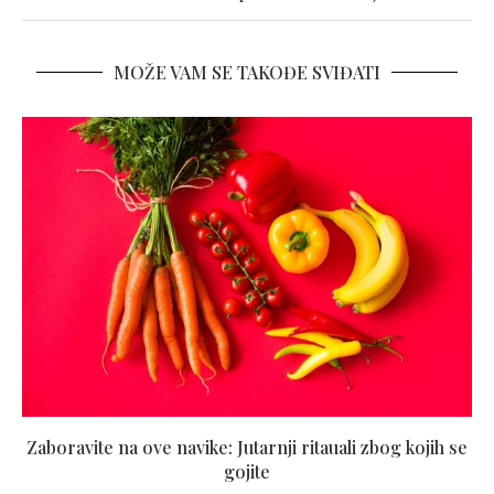
MOŽE VAM SE TAKOĐE SVIĐATI
Zaboravite na ove navike: Jutarnji ritauali zbog kojih se
gojite