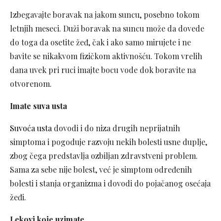
Izbegavajte boravak na jakom suncu, posebno tokom
letnjih meseci. Duži boravak na suncu može da dovede
do toga da osetite žeđ, čak i ako samo mirujete i ne
bavite se nikakvom fizičkom aktivnošću. Tokom vrelih
dana uvek pri ruci imajte bocu vode dok boravite na
otvorenom.
Imate suva usta
Suvoća usta
dovodi i do niza drugih neprijatnih
simptoma i pogoduje razvoju nekih bolesti usne duplje,
zbog čega predstavlja ozbiljan zdravstveni problem.
Sama za sebe nije bolest, već je simptom određenih
bolesti i stanja organizma i dovodi do pojačanog osećaja
žeđi.
Lekovi koje uzimate