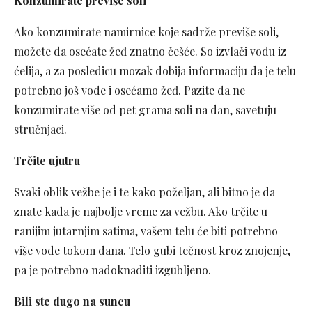
Konzumirate previše soli
Ako konzumirate namirnice koje sadrže previše soli,
možete da osećate žeđ znatno češće. So izvlači vodu iz
ćelija, a za posledicu mozak dobija informaciju da je telu
potrebno još vode i osećamo žeđ. Pazite da ne
konzumirate više od pet grama soli na dan, savetuju
stručnjaci.
Trčite ujutru
Svaki oblik vežbe je i te kako poželjan, ali bitno je da
znate kada je najbolje vreme za vežbu. Ako trčite u
ranijim jutarnjim satima, vašem telu će biti potrebno
više vode tokom dana. Telo gubi tečnost kroz znojenje,
pa je potrebno nadoknaditi izgubljeno.
Bili ste dugo na suncu