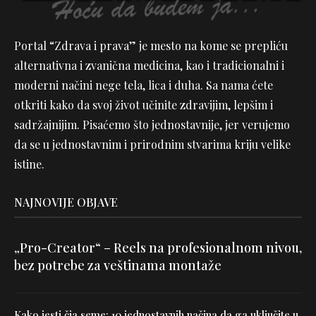
Portal “Zdrava i prava” je mesto na kome se prepliću
alternativna i zvanična medicina, kao i tradicionalni i
moderni načini nege tela, lica i duha. Sa nama ćete
otkriti kako da svoj život učinite zdravijim, lepšim i
sadržajnijim. Pisaćemo što jednostavnije, jer verujemo
da se u jednostavnim i prirodnim stvarima kriju velike
istine.
NAJNOVIJE OBJAVE
„Pro-Creator“ – Reels na profesionalnom nivou,
bez potrebe za veštinama montaže
Kako jesti čia seme: 10 jednostavnih načina da ga uključite u