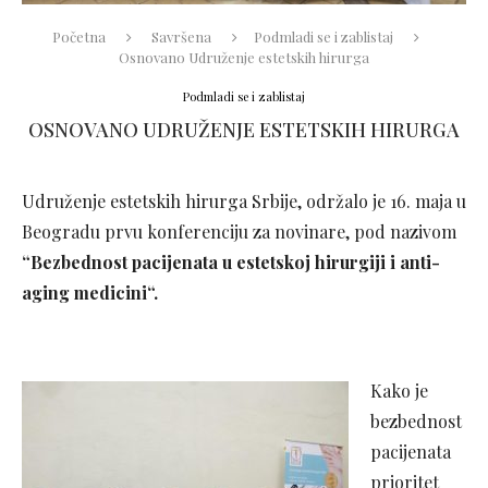
Početna
Savršena
Podmladi se i zablistaj
Osnovano Udruženje estetskih hirurga
Podmladi se i zablistaj
OSNOVANO UDRUŽENJE ESTETSKIH HIRURGA
Udruženje estetskih hirurga Srbije, održalo je 16. maja u
Beogradu prvu konferenciju za novinare, pod nazivom
“Bezbednost pacijenata u estetskoj hirurgiji i anti-
aging medicini“.
Kako je
bezbednost
pacijenata
prioritet