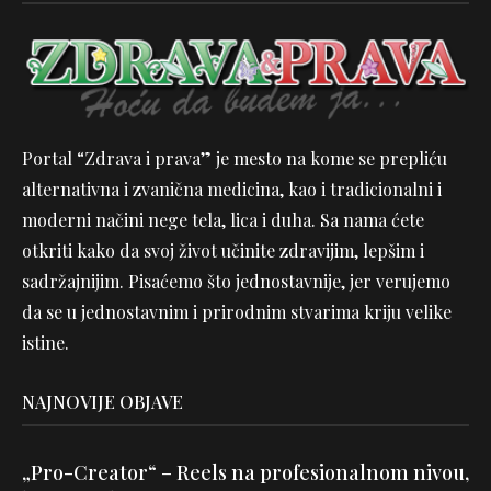
Portal “Zdrava i prava” je mesto na kome se prepliću
alternativna i zvanična medicina, kao i tradicionalni i
moderni načini nege tela, lica i duha. Sa nama ćete
otkriti kako da svoj život učinite zdravijim, lepšim i
sadržajnijim. Pisaćemo što jednostavnije, jer verujemo
da se u jednostavnim i prirodnim stvarima kriju velike
istine.
NAJNOVIJE OBJAVE
„Pro-Creator“ – Reels na profesionalnom nivou,