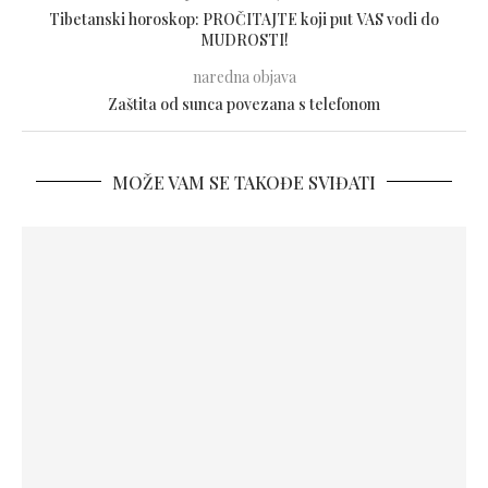
Tibetanski horoskop: PROČITAJTE koji put VAS vodi do
MUDROSTI!
naredna objava
Zaštita od sunca povezana s telefonom
MOŽE VAM SE TAKOĐE SVIĐATI