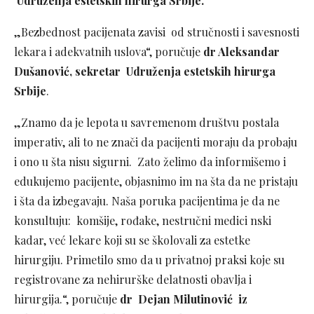
Udruženja estetskih hirurga Srbije.
„Bezbednost pacijenata zavisi od stručnosti i savesnosti
lekara i adekvatnih uslova“, poručuje
dr Aleksandar
Dušanović, sekretar Udruženja estetskih hirurga
Srbije
.
„Znamo da je lepota u savremenom društvu postala
imperativ, ali to ne znači da pacijenti moraju da probaju
i ono u šta nisu sigurni. Zato želimo da informišemo i
edukujemo pacijente, objasnimo im na šta da ne pristaju
i šta da izbegavaju. Naša poruka pacijentima je da ne
konsultuju: komšije, rođake, nestručni medici nski
kadar, već lekare koji su se školovali za estetke
hirurgiju. Primetilo smo da u privatnoj praksi koje su
registrovane za nehirurške delatnosti obavlja i
hirurgija.“, poručuje
dr Dejan Milutinović iz