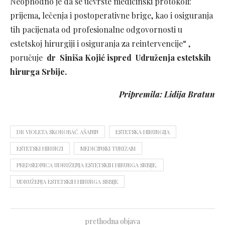
Neophodno je da se učvrste medicinski protokoli:
prijema, lečenja i postoperativne brige, kao i osiguranja
tih pacijenata od profesionalne odgovornosti u
estetskoj hirurgiji i osiguranja za reintervencije“ ,
poručuje
dr Siniša Kojić ispred Udruženja estetskih
hirurga Srbije.
Pripremila: Lidija Bratun
DR VIOLETA SKOROBAĆ AŠANIN
ESTETSKA HIRURGIJA
ESTETSKI HIRURZI
MEDICINSKI TURIZAM
PREDSEDNICA UDRUŽENJA ESTETSKIH HIRURGA SRBIJE.
UDRUŽENJA ESTETSKIH HIRURGA SRBIJE
prethodna objava