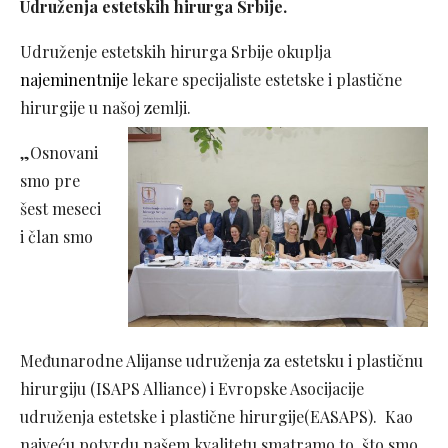
Udruženja estetskih hirurga Srbije.
Udruženje estetskih hirurga Srbije okuplja
najeminentnije
lekare specijaliste estetske i plastične
hirurgije u našoj zemlji.
„Osnovani
smo pre
šest meseci
i član smo
Međunarodne Alijanse udruženja za estetsku i plastičnu
hirurgiju (ISAPS Alliance) i Evropske Asocijacije
udruženja estetske i plastične hirurgije(EASAPS). Kao
najveću potvrdu našem kvalitetu smatramo to što smo