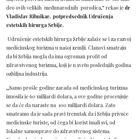
deo ovih velikih međunarodnih porodica,“ rekao je
dr
Vladislav Ribnikar, potpredsednik Udruženja
estetskih hirurga Srbije.
Udruženje estetskih hirurga Srbije zalaže se i za razvoj
medicinskog turizma u našoj zemlji. Članovi smatraju
da bi Srbija mogla da ima ogroman profit od
zdravstvenog turizma, koji je u svetu poslednjih godina
ozbiljna industrija.
„Samo prošle godine zarada od medicinskog turizma
iznosila je 60 milijardi dolara, a ove godine procenjuje
se da će da naraste na 100 milijardi dolara. Zato
smatramo da je sada pravi trenutak da i Srbija privuče
medicinske turiste, od čega bi korist imali svi, od
lokalne samouprave do zdravstvenog sistema.