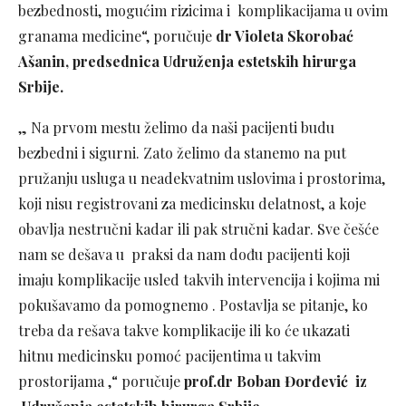
bezbednosti, mogućim rizicima i komplikacijama u ovim
granama medicine“, poručuje
dr Violeta Skorobać
Ašanin, predsednica Udruženja estetskih hirurga
Srbije.
„ Na prvom mestu želimo da naši pacijenti budu
bezbedni i sigurni. Zato želimo da stanemo na put
pružanju usluga u neadekvatnim uslovima i prostorima,
koji nisu registrovani za medicinsku delatnost, a koje
obavlja nestručni kadar ili pak stručni kadar. Sve češće
nam se dešava u praksi da nam dođu pacijenti koji
imaju komplikacije usled takvih intervencija i kojima mi
pokušavamo da pomognemo . Postavlja se pitanje, ko
treba da rešava takve komplikacije ili ko će ukazati
hitnu medicinsku pomoć pacijentima u takvim
prostorijama ,“ poručuje
prof.dr Boban Đorđević iz