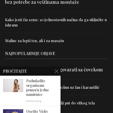
bez potrebe za veštinama montaže
Kako jesti čia seme: 10 jednostavnih načina da ga uključite u
ishranu
Maline za lepši ten, ali i za masažu
NAJPOPULARNIJE OBJAVE
Velika je veština znati razgovarati sa čovekom
PROČITAJTE
Podmladite
organizam
Uništite parazite i normalizujte težinu uz lan i karanfilić
pomoću jedne
namirnice
09/12/2024
Dr Hajder: Akupunktura je najbolji put do vitkog tela
Osetite Vichy