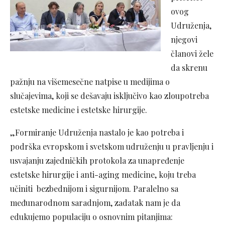
ovog
Udruženja,
njegovi
članovi žele
da skrenu
pažnju na višemesečne natpise u medijima o
slučajevima, koji se dešavaju isključivo kao zloupotreba
estetske medicine i estetske hirurgije.
„Formiranje Udruženja nastalo je kao potreba i
podrška evropskom i svetskom udruženju u pravljenju i
usvajanju zajedničkih protokola za unapređenje
estetske hirurgije i anti-aging medicine, koju treba
učiniti bezbednijom i sigurnijom. Paralelno sa
međunarodnom saradnjom, zadatak nam je da
edukujemo populaciju o osnovnim pitanjima: