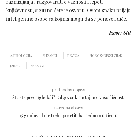
razmišljanja i razgovarati o važnosti i lepoti
književnosti, sigurno ćete je osvojiti. Ovom znaku prijaju
inteligentne osobe sa kojima mogu da se ponose i diče.
Izvor: Stil
ASTROLOGIJA
BLIZANCI
DEVICA
HOROSKOPSKI ZNAK
JARAC
ZNAKOVI
prethodna objava
Šta ste prvo ugledali? Odgovor krije tajne o vašoj ličnosti
naredna objava
15 gradova koje treba posetiti bar jednom u životu