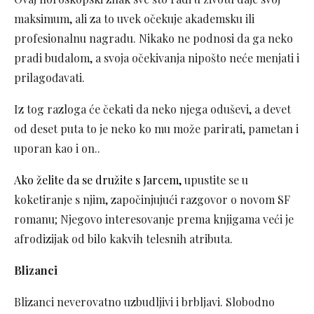
maksimum, ali za to uvek očekuje akademsku ili
profesionalnu nagradu. Nikako ne podnosi da ga neko
pradi budalom, a svoja očekivanja nipošto neće menjati i
prilagođavati.
Iz tog razloga će čekati da neko njega oduševi, a devet
od deset puta to je neko ko mu može parirati, pametan i
uporan kao i on..
Ako želite da se družite s Jarcem,
upustite se u
koketiranje s njim, započinjujući razgovor o novom SF
romanu; Njegovo interesovanje prema knjigama veći je
afrodizijak od bilo kakvih telesnih atributa.
Blizanci
Blizanci neverovatno uzbudljivi i brbljavi. Slobodno