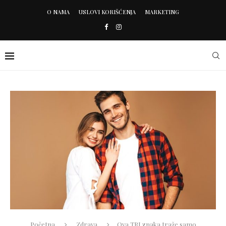
O NAMA
USLOVI KORIŠĆENJA
MARKETING
Početna
Zdrava
Ova TRI znaka traže samo