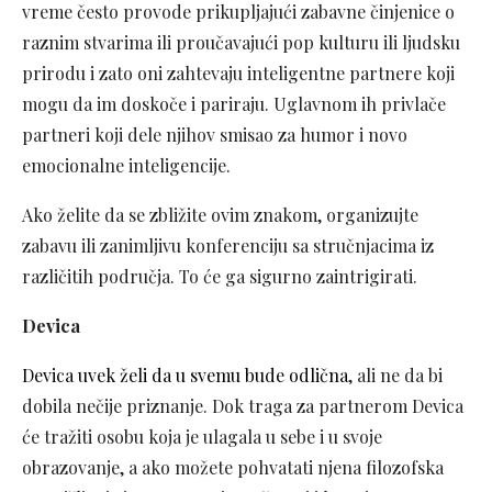
vreme često provode prikupljajući zabavne činjenice o
raznim stvarima ili proučavajući pop kulturu ili ljudsku
prirodu i zato oni zahtevaju inteligentne partnere koji
mogu da im doskoče i pariraju. Uglavnom ih privlače
partneri koji dele njihov smisao za humor i novo
emocionalne inteligencije.
Ako želite da se zbližite ovim znakom, organizujte
zabavu ili zanimljivu konferenciju sa stručnjacima iz
različitih područja. To će ga sigurno zaintrigirati.
Devica
Devica uvek želi da u svemu bude odlična
, ali ne da bi
dobila nečije priznanje. Dok traga za partnerom Devica
će tražiti osobu koja je ulagala u sebe i u svoje
obrazovanje, a ako možete pohvatati njena filozofska