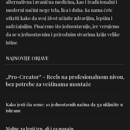
alternativna i zvanična medicina, kao i tradicionalni i
moderni načini nege tela, lica i duha. Sa nama ćete
otkriti kako da svoj život učinite zdravijim, lepšim i
sadržajnijim. Pisaćemo što jednostavnije, jer verujemo
da se u jednostavnim i prirodnim stvarima kriju velike
istine.
NAJNOVIJE OBJAVE
„Pro-Creator“ – Reels na profesionalnom nivou,
bez potrebe za veštinama montaže
Kako jesti čia seme: 10 jednostavnih načina da ga uključite u
ishranu
Maline za lepši ten, ali i za masažu