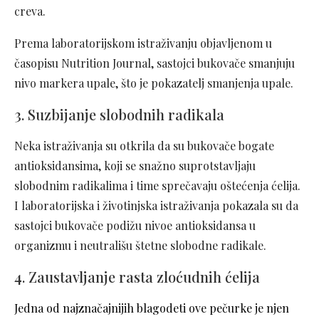
creva.
Prema laboratorijskom istraživanju objavljenom u
časopisu Nutrition Journal, sastojci bukovače smanjuju
nivo markera upale, što je pokazatelj smanjenja upale.
3. Suzbijanje slobodnih radikala
Neka istraživanja su otkrila da su bukovače bogate
antioksidansima, koji se snažno suprotstavljaju
slobodnim radikalima i time sprečavaju oštećenja ćelija.
I laboratorijska i životinjska istraživanja pokazala su da
sastojci bukovače podižu nivoe antioksidansa u
organizmu i neutrališu štetne slobodne radikale.
4. Zaustavljanje rasta zloćudnih ćelija
Jedna od najznačajnijih blagodeti ove pečurke je njen