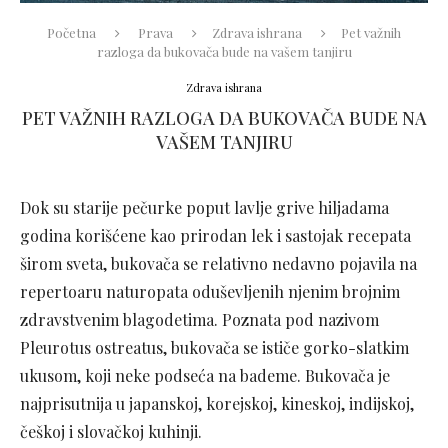
Početna
Prava
Zdrava ishrana
Pet važnih
razloga da bukovača bude na vašem tanjiru
Zdrava ishrana
PET VAŽNIH RAZLOGA DA BUKOVAČA BUDE NA
VAŠEM TANJIRU
Dok su starije pečurke poput lavlje grive hiljadama
godina korišćene kao prirodan lek i sastojak recepata
širom sveta, bukovača se relativno nedavno pojavila na
repertoaru naturopata oduševljenih njenim brojnim
zdravstvenim blagodetima. Poznata pod nazivom
Pleurotus ostreatus, bukovača se ističe gorko-slatkim
ukusom, koji neke podseća na bademe. Bukovača je
najprisutnija u japanskoj, korejskoj, kineskoj, indijskoj,
češkoj i slovačkoj kuhinji.