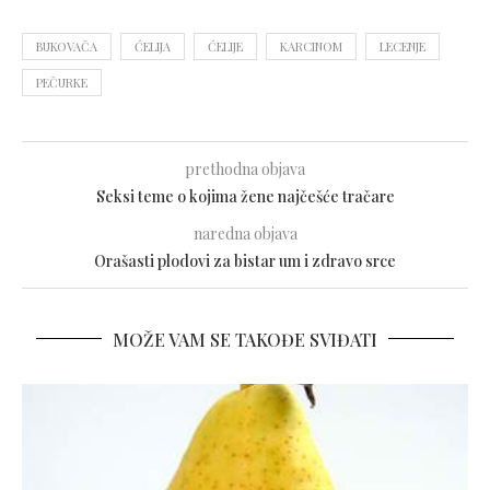
BUKOVAČA
ĆELIJA
ĆELIJE
KARCINOM
LECENJE
PEČURKE
prethodna objava
Seksi teme o kojima žene najčešće tračare
naredna objava
Orašasti plodovi za bistar um i zdravo srce
MOŽE VAM SE TAKOĐE SVIĐATI