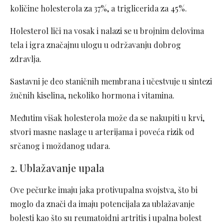
količine holesterola za 37%, a triglicerida za 45%.
Holesterol liči na vosak i nalazi se u brojnim delovima
tela i igra značajnu ulogu u održavanju dobrog
zdravlja.
Sastavni je deo staničnih membrana i učestvuje u sintezi
žučnih kiselina, nekoliko hormona i vitamina.
Međutim višak holesterola može da se nakupiti u krvi,
stvori masne naslage u arterijama i poveća rizik od
srčanog i moždanog udara.
2. Ublažavanje upala
Ove pečurke imaju jaka protivupalna svojstva, što bi
moglo da znači da imaju potencijala za ublažavanje
bolesti kao što su reumatoidni artritis i upalna bolest