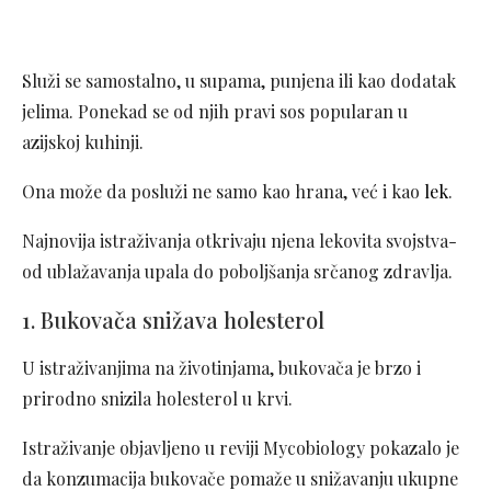
Služi se samostalno, u supama, punjena ili kao dodatak
jelima. Ponekad se od njih pravi sos popularan u
azijskoj kuhinji.
Ona može da posluži ne samo kao hrana, već i kao
lek
.
Najnovija istraživanja otkrivaju njena lekovita svojstva-
od ublažavanja upala do poboljšanja srčanog zdravlja.
1. Bukovača snižava holesterol
U istraživanjima na životinjama, bukovača je brzo i
prirodno snizila holesterol u krvi.
Istraživanje objavljeno u reviji Mycobiology pokazalo je
da konzumacija bukovače pomaže u snižavanju ukupne