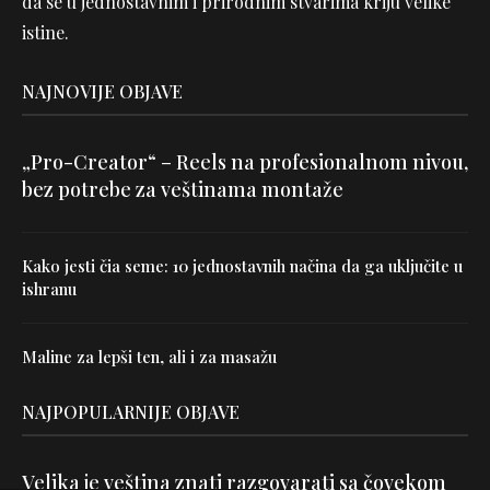
da se u jednostavnim i prirodnim stvarima kriju velike
istine.
NAJNOVIJE OBJAVE
„Pro-Creator“ – Reels na profesionalnom nivou,
bez potrebe za veštinama montaže
Kako jesti čia seme: 10 jednostavnih načina da ga uključite u
ishranu
Maline za lepši ten, ali i za masažu
NAJPOPULARNIJE OBJAVE
Velika je veština znati razgovarati sa čovekom