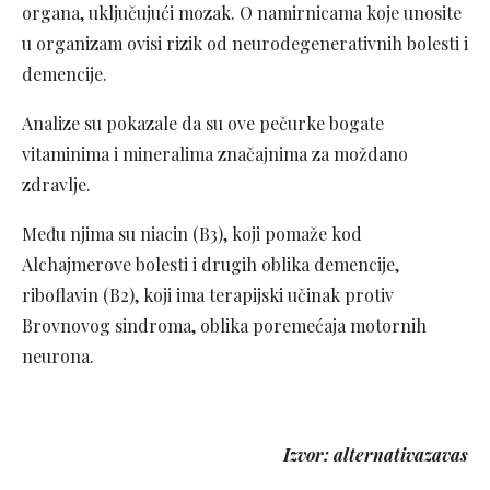
organa, uključujući mozak. O namirnicama koje unosite
u organizam ovisi rizik od neurodegenerativnih bolesti i
demencije.
Analize su pokazale da su ove pečurke bogate
vitaminima i mineralima značajnima za moždano
zdravlje.
Među njima su niacin (B3), koji pomaže kod
Alchajmerove bolesti i drugih oblika demencije,
riboflavin (B2), koji ima terapijski učinak protiv
Brovnovog sindroma, oblika poremećaja motornih
neurona.
Izvor: alternativazavas