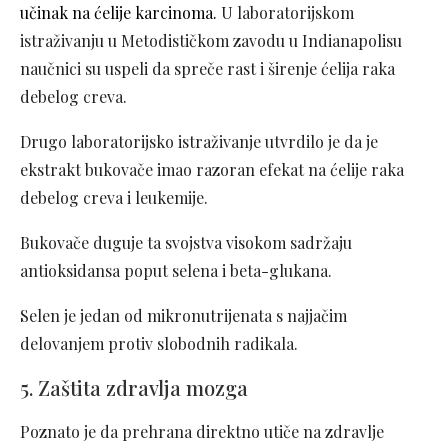
učinak na ćelije karcinoma.
U laboratorijskom
istraživanju u Metodističkom zavodu u Indianapolisu
naučnici su uspeli da spreče rast i širenje ćelija raka
debelog creva.
Drugo laboratorijsko istraživanje utvrdilo je da je
ekstrakt bukovače imao razoran efekat na ćelije raka
debelog creva i leukemije.
Bukovače duguje ta svojstva visokom sadržaju
antioksidansa poput selena i beta-glukana.
Selen je jedan od mikronutrijenata s najjačim
delovanjem protiv slobodnih radikala.
5. Zaštita zdravlja mozga
Poznato je da prehrana direktno utiče na zdravlje