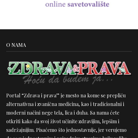
O NAMA
Portal “Zdrava i prava” je mesto na kome se prepliću
alternativna i zvanična medicina, kao i tradicionalni i
moderni načini nege tela, lica i duha. Sa nama ćete
otkriti kako da svoj život učinite zdravijim, lepšim i
sadržajnijim. Pisaćemo što jednostavnije, jer verujemo