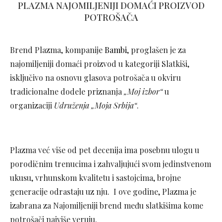
PLAZMA NAJOMILJENIJI DOMAĆI PROIZVOD
POTROŠAČA
Brend Plazma, kompanije
Bambi
, proglašen je za
najomiljeniji domaći proizvod u kategoriji Slatkiši,
isključivo na osnovu glasova potrošača u okviru
tradicionalne dodele priznanja
„Moj izbor“
u
organizaciji
Udruženja „Moja Srbija“
.
Plazma već više od pet decenija ima posebnu ulogu u
porodičnim trenucima i zahvaljujući svom jedinstvenom
ukusu, vrhunskom kvalitetu i sastojcima, brojne
generacije odrastaju uz nju. I ove godine, Plazma je
izabrana za Najomiljeniji brend među slatkišima kome
potrošači najviše veruju.