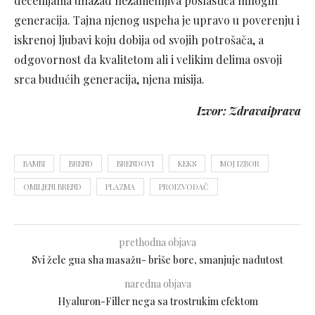
decenijama unazad nezamenljiva poslastica mnogih
generacija. Tajna njenog uspeha je upravo u poverenju i
iskrenoj ljubavi koju dobija od svojih potrošača, a
odgovornost da kvalitetom ali i velikim delima osvoji
srca budućih generacija, njena misija.
Izvor: Zdravaiprava
BAMBI
BREND
BRENDOVI
KEKS
MOJ IZBOR
OMILJENI BREND
PLAZMA
PROIZVOĐAČ
prethodna objava
Svi žele gua sha masažu- briše bore, smanjuje nadutost
naredna objava
Hyaluron-Filler nega sa trostrukim efektom