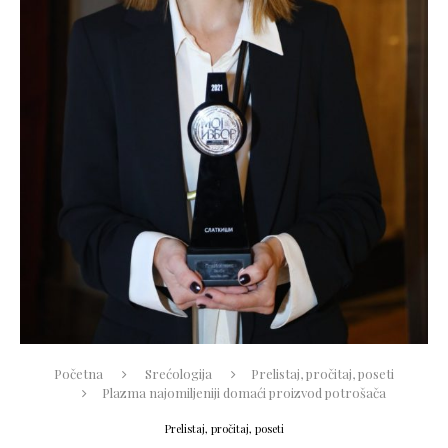
Početna
Srećologija
Prelistaj, pročitaj, poseti
Plazma najomiljeniji domaći proizvod potrošača
Prelistaj, pročitaj, poseti