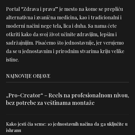
Portal “Zdrava i prava” je mesto na kome se prepliću
alternativna i zvanična medicina, kao i tradicionalni i
moderni načini nege tela, lica i duha. Sa nama ćete
otkriti kako da svoj život učinite zdravijim, lepšim i
sadržajnijim. Pisaćemo što jednostavnije, jer verujemo
da se u jednostavnim i prirodnim stvarima kriju velike
istine.
NAJNOVIJE OBJAVE
„Pro-Creator“ – Reels na profesionalnom nivou,
bez potrebe za veštinama montaže
Kako jesti čia seme: 10 jednostavnih načina da ga uključite u
ishranu