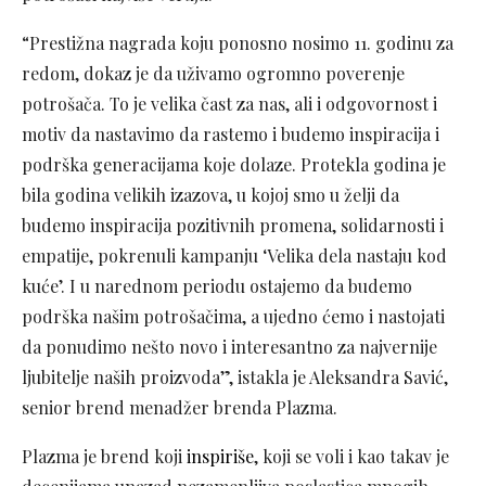
“Prestižna nagrada koju ponosno nosimo 11. godinu za
redom, dokaz je da uživamo ogromno poverenje
potrošača. To je velika čast za nas, ali i odgovornost i
motiv da nastavimo da rastemo i budemo inspiracija i
podrška generacijama koje dolaze. Protekla godina je
bila godina velikih izazova, u kojoj smo u želji da
budemo inspiracija pozitivnih promena, solidarnosti i
empatije, pokrenuli kampanju ‘Velika dela nastaju kod
kuće’. I u narednom periodu ostajemo da budemo
podrška našim potrošačima, a ujedno ćemo i nastojati
da ponudimo nešto novo i interesantno za najvernije
ljubitelje naših proizvoda”, istakla je Aleksandra Savić,
senior brend menadžer brenda Plazma.
Plazma je brend koji
inspiriše
, koji se voli i kao takav je