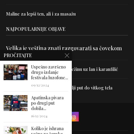
Maline za lepši ten, ali i za masažu
NAJPOPULARNIJE OBJAVE
Velika je veština znati razgovarati sa čovekom
PROČITAJTE
Uspešno završeno
Uništite parazite i normalizujte težinu uz lan i karanfilić
drugo izdanje
festivala luzofone...
09/12/2024
Dr Hajder: Akupunktura je najbolji put do vitkog tela
Apatinska pivara
po drugi put
dobila...
16/12/2024
Koliko je ishrana
važna za ženske...