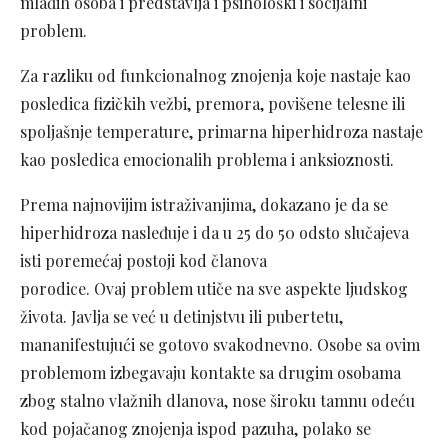
mlađih osoba i predstavlja i psihološki i socijalni
problem.
Za razliku od funkcionalnog znojenja koje nastaje kao
posledica fizičkih vežbi, premora, povišene telesne ili
spoljašnje temperature, primarna hiperhidroza nastaje
kao posledica emocionalih problema i anksioznosti.
Prema najnovijim istraživanjima, dokazano je da se
hiperhidroza nasleđuje i da u 25 do 50 odsto slučajeva
isti poremećaj postoji kod članova
porodice. Ovaj problem utiče na sve aspekte ljudskog
života. Javlja se već u detinjstvu ili pubertetu,
mananifestujući se gotovo svakodnevno. Osobe sa ovim
problemom izbegavaju kontakte sa drugim osobama
zbog stalno vlažnih dlanova, nose široku tamnu odeću
kod pojačanog znojenja ispod pazuha, polako se