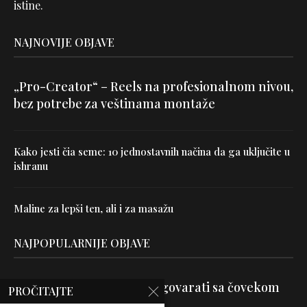
istine.
NAJNOVIJE OBJAVE
„Pro-Creator“ – Reels na profesionalnom nivou,
bez potrebe za veštinama montaže
Kako jesti čia seme: 10 jednostavnih načina da ga uključite u
ishranu
Maline za lepši ten, ali i za masažu
NAJPOPULARNIJE OBJAVE
Velika je veština znati razgovarati sa čovekom
PROČITAJTE