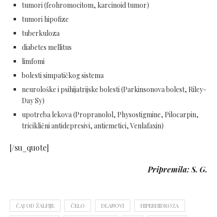
tumori (feohromocitom, karcinoid tumor)
tumori hipofize
tuberkuloza
diabetes mellitus
limfomi
bolesti simpatičkog sistema
neurološke i psihijatrijske bolesti (Parkinsonova bolest, Riley-
Day Sy)
upotreba lekova (Propranolol, Physostigmine, Pilocarpin,
triciklični antidepresivi, antiemetici, Venlafaxin)
[/su_quote]
Pripremila: S. G.
ČAJ OD ŽALFIJE
ČELO
DLANOVI
HIPERHIDROZA