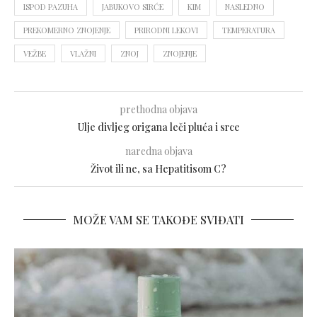
ISPOD PAZUHA
JABUKOVO SIRĆE
KIM
NASLEDNO
PREKOMERNO ZNOJENJE
PRIRODNI LEKOVI
TEMPERATURA
VEŽBE
VLAŽNI
ZNOJ
ZNOJENJE
prethodna objava
Ulje divljeg origana leči pluća i srce
naredna objava
Život ili ne, sa Hepatitisom C?
MOŽE VAM SE TAKOĐE SVIĐATI