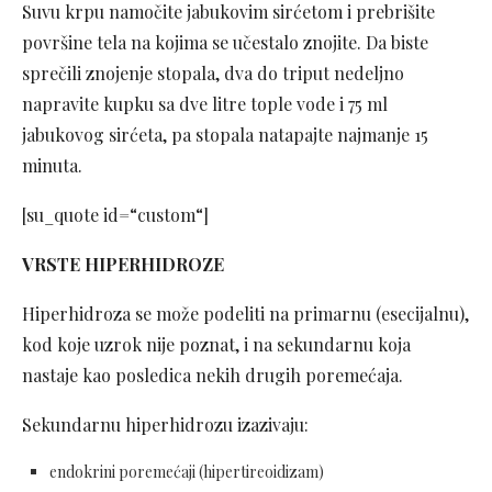
Suvu krpu namočite jabukovim sirćetom i prebrišite
površine tela na kojima se učestalo znojite. Da biste
sprečili znojenje stopala, dva do triput nedeljno
napravite kupku sa dve litre tople vode i 75 ml
jabukovog sirćeta, pa stopala natapajte najmanje 15
minuta.
[su_quote id=“custom“]
VRSTE HIPERHIDROZE
Hiperhidroza se može podeliti na primarnu (esecijalnu),
kod koje uzrok nije poznat, i na sekundarnu koja
nastaje kao posledica nekih drugih poremećaja.
Sekundarnu hiperhidrozu izazivaju:
endokrini poremećaji (hipertireoidizam)