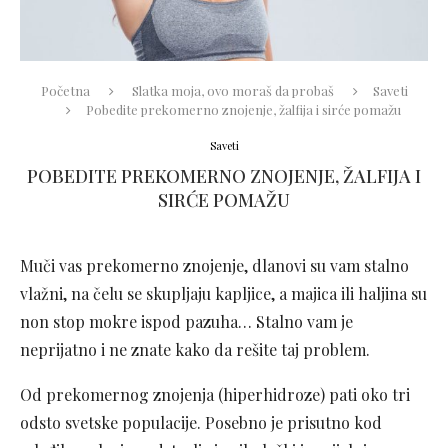
Početna
Slatka moja, ovo moraš da probaš
Saveti
Pobedite prekomerno znojenje, žalfija i sirće pomažu
Saveti
POBEDITE PREKOMERNO ZNOJENJE, ŽALFIJA I
SIRĆE POMAŽU
Muči vas prekomerno znojenje, dlanovi su vam stalno
vlažni, na čelu se skupljaju kapljice, a majica ili haljina su
non stop mokre ispod pazuha… Stalno vam je
neprijatno i ne znate kako da rešite taj problem.
Od prekomernog znojenja (hiperhidroze) pati oko tri
odsto svetske populacije. Posebno je prisutno kod