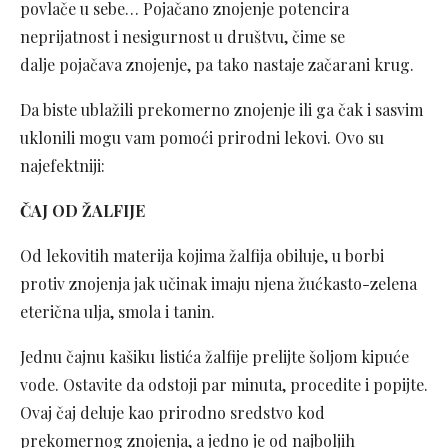
povlače u sebe… Pojačano znojenje potencira
neprijatnost i nesigurnost u društvu, čime se
dalje pojačava znojenje, pa tako nastaje začarani krug.
Da biste ublažili prekomerno znojenje ili ga čak i sasvim
uklonili mogu vam pomoći prirodni lekovi. Ovo su
najefektniji:
ČAJ OD ŽALFIJE
Od lekovitih materija kojima žalfija obiluje, u borbi
protiv znojenja jak učinak imaju njena žućkasto-zelena
eterična ulja, smola i tanin.
Jednu čajnu kašiku listića žalfije prelijte šoljom kipuće
vode. Ostavite da odstoji par minuta, procedite i popijte.
Ovaj čaj deluje kao prirodno sredstvo kod
prekomernog znojenja, a jedno je od najboljih