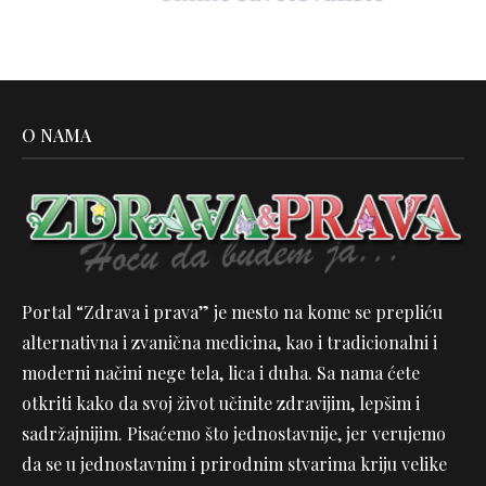
O NAMA
Portal “Zdrava i prava” je mesto na kome se prepliću
alternativna i zvanična medicina, kao i tradicionalni i
moderni načini nege tela, lica i duha. Sa nama ćete
otkriti kako da svoj život učinite zdravijim, lepšim i
sadržajnijim. Pisaćemo što jednostavnije, jer verujemo
da se u jednostavnim i prirodnim stvarima kriju velike