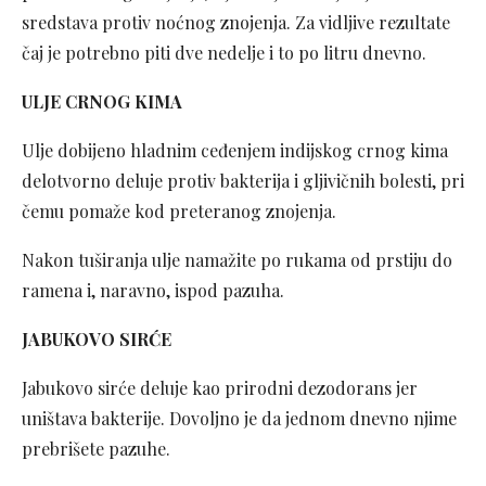
sredstava protiv noćnog znojenja. Za vidljive rezultate
čaj je potrebno piti dve nedelje i to po litru dnevno.
ULJE CRNOG KIMA
Ulje dobijeno hladnim ceđenjem indijskog crnog kima
delotvorno deluje protiv bakterija i gljivičnih bolesti, pri
čemu pomaže kod preteranog znojenja.
Nakon tuširanja ulje namažite po rukama od prstiju do
ramena i, naravno, ispod pazuha.
JABUKOVO SIRĆE
Jabukovo sirće deluje kao prirodni dezodorans jer
uništava bakterije. Dovoljno je da jednom dnevno njime
prebrišete pazuhe.