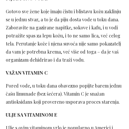
Gotovo sve žene koje imaju čistu i blistavu kožu zaklinju
se u jednu stvar, a to je da piju dosta vode u toku dana.
Zaboravite na gazirane napitke, sokove i kafu, i u vodi
potražite spas za lepu kožu, i to ne samo lica, već celog
tela. Perutanje kože i njena suvoća nije samo pokazatelj
da vam je potrebna krema, već više od toga – da je vaš
organizam dehidrirao i da traži vodu.
VAŽAN VITAMIN C
Pored vode, u toku dana obavezno popijte barem jednu
čašu limunade (bez šećera). Vitamin C je snažan
antioksidans koji provereno usporava proces starenja.
ULJE SA VITAMINOM E
Ulje s ovim vitaminom vrlo je popularno u Americi i