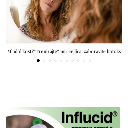
Mladolikost?“Trenirajte“ mišiće lica, zaboravite botoks