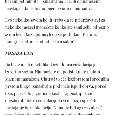
barem pet minuta i izmasiramo lice, ili da nanesemo
masku, ili da redovno pijemo vodu i limunadu…
Evo
nekoliko saveta kojih treba da se pridržavate
, i za
nekoliko meseci uvidećete koliko ste sami sebi, odnosno
svom licu i koži, pomogli da se podmladi. Pritom,
mnogo je jeftinije od odlaska u salon!
MASAŽA LICA
Da biste imali mladoliku kožu dobra cirkulacija je
izuzetno važna. Nju možete da podstaknete malom
kućnom masažom. Ujutro i uveče kažiprstom i srednjim
prstom blago izmasirajte područje ispod obrva, pored
oka, pa sve do jagodične kosti. Taj postupak će
obezbediti dobru cirkulaciju krvi u koži, i sprečiti
nastajanje bora oko očiju. Nemojte biti agresivni, već
masažu radite nežnim, kružnim, pokretima vrhova