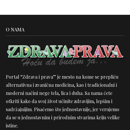
O NAMA
Portal “Zdrava i prava” je mesto na kome se prepliću
alternativna i zvanična medicina, kao i tradicionalni i
moderni načini nege tela, lica i duha. Sa nama ćete
otkriti kako da svoj život učinite zdravijim, lepšim i
sadržajnijim. Pisaćemo što jednostavnije, jer verujemo
da se u jednostavnim i prirodnim stvarima kriju velike
istine.