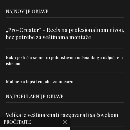
NAJNOVIJE OBJAVE
„Pro-Creator“ – Reels na profesionalnom nivou,
bez potrebe za veštinama montaže
Kako jesti čia seme: 10 jednostavnih načina da ga uključite u
ishranu
Maline za lepši ten, ali i za masažu
NAJPOPULARNIJE OBJAVE
Velika je veština znati razgovarati sa čovekom
PROČITAJTE