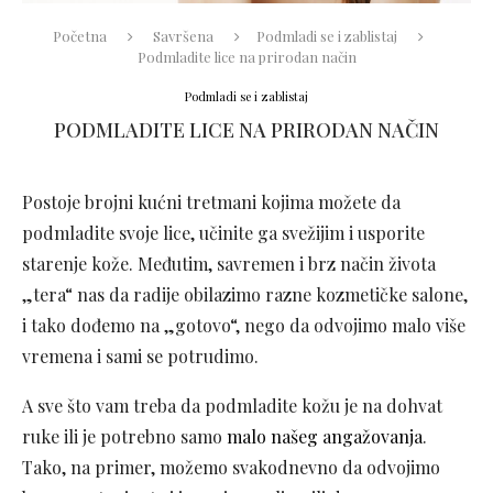
Početna
Savršena
Podmladi se i zablistaj
Podmladite lice na prirodan način
Podmladi se i zablistaj
PODMLADITE LICE NA PRIRODAN NAČIN
Postoje brojni kućni tretmani kojima možete da
podmladite svoje lice, učinite ga svežijim i usporite
starenje kože. Međutim, savremen i brz način života
„tera“ nas da radije obilazimo razne kozmetičke salone,
i tako dođemo na „gotovo“, nego da odvojimo malo više
vremena i sami se potrudimo.
A sve što vam treba da podmladite kožu je na dohvat
ruke ili je potrebno samo
malo našeg angažovanja
.
Tako, na primer, možemo svakodnevno da odvojimo