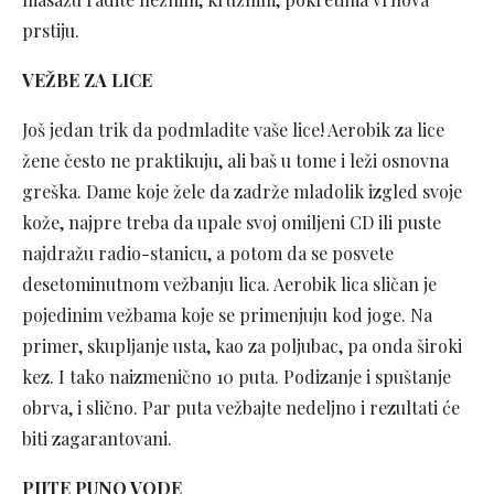
prstiju.
VEŽBE ZA LICE
Još jedan trik da podmladite vaše lice! Aerobik za lice
žene često ne praktikuju, ali baš u tome i leži osnovna
greška. Dame koje žele da zadrže mladolik izgled svoje
kože, najpre treba da upale svoj omiljeni CD ili puste
najdražu radio-stanicu, a potom da se posvete
desetominutnom vežbanju lica. Aerobik lica sličan je
pojedinim vežbama koje se primenjuju kod joge. Na
primer, skupljanje usta, kao za poljubac, pa onda široki
kez. I tako naizmenično 10 puta. Podizanje i spuštanje
obrva, i slično. Par puta vežbajte nedeljno i rezultati će
biti zagarantovani.
PIJTE PUNO VODE