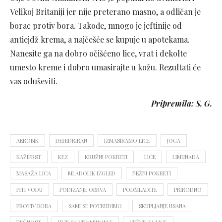
Velikoj Britaniji jer nije preterano masno, a odličan je
borac protiv bora. Takođe, mnogo je jeftinije od
antiejdž krema, a najčešće se kupuje u apotekama.
Nanesite ga na dobro očišćeno lice, vrat i dekolte
umesto kreme i dobro umasirajte u kožu. Rezultati će
vas oduševiti.
Pripremila: S. G.
AEROBIK
DEHIDRIRAN
IZMASIRAMO LICE
JOGA
KAŽIPRST
KEZ
KRUŽNI POKRETI
LICE
LIMUNADA
MASAŽA LICA
MLADOLIK IZGLED
NEŽNI POKRETI
PITI VODU
PODIZANJE OBRVA
PODMLADITE
PRIRODNO
PROTIV BORA
SAMI SE POTRUDIMO
SKUPLJANJE USANA