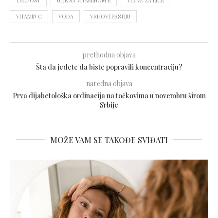
TEČNOST
ULJE SA VITAMINOM E
VEŽVE ZA LICE
VITAMIN C
VODA
VRHOVI PRSTIJU
prethodna objava
Šta da jedete da biste popravili koncentraciju?
naredna objava
Prva dijabetološka ordinacija na točkovima u novembru širom
Srbije
MOŽE VAM SE TAKOĐE SVIĐATI