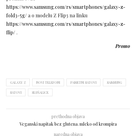
https://www.samsung.com/rs/smartphones/galaxy-z-
fold3-5g/
a o modelu Z Flip3 na linku
https://www.samsung.com/rs/smartphones/galaxy-z-
flip/
.
Promo
GALAXY Z
NOVI TELEFONI
PAMETNI SATOVI
SAMSUNG
SATOVI
SLUŠALICE
prethodna objava
Veganski napitak bez glutena. mleko od krompira
naredna objava