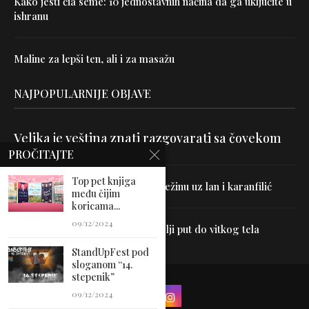
Kako jesti čia seme: 10 jednostavnih načina da ga uključite u
ishranu
Maline za lepši ten, ali i za masažu
NAJPOPULARNIJE OBJAVE
Velika je veština znati razgovarati sa čovekom
PROČITAJTE
Top pet knjiga
Uništite parazite i normalizujte težinu uz lan i karanfilić
među čijim
koricama...
09/12/2024
Dr Hajder: Akupunktura je najbolji put do vitkog tela
StandUpFest pod
sloganom “14.
stepenik”
09/12/2024