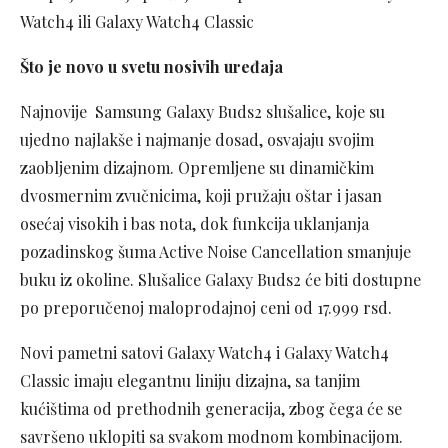
Watch4 ili Galaxy Watch4 Classic
Što je novo u svetu nosivih uređaja
Najnovije Samsung Galaxy Buds2 slušalice, koje su
ujedno najlakše i najmanje dosad, osvajaju svojim
zaobljenim dizajnom. Opremljene su dinamičkim
dvosmernim zvučnicima, koji pružaju oštar i jasan
osećaj visokih i bas nota, dok funkcija uklanjanja
pozadinskog šuma Active Noise Cancellation smanjuje
buku iz okoline. Slušalice Galaxy Buds2 će biti dostupne
po preporučenoj maloprodajnoj ceni od 17.999 rsd.
Novi pametni satovi Galaxy Watch4 i Galaxy Watch4
Classic imaju elegantnu liniju dizajna, sa tanjim
kućištima od prethodnih generacija, zbog čega će se
savršeno uklopiti sa svakom modnom kombinacijom.