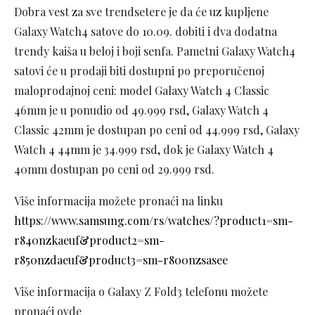
Dobra vest za sve trendsetere je da će uz kupljene
Galaxy Watch4 satove do 10.09. dobiti i dva dodatna
trendy kaiša u beloj i boji senfa. Pametni Galaxy Watch4
satovi će u prodaji biti dostupni po preporučenoj
maloprodajnoj ceni: model Galaxy Watch 4 Classic
46mm je u ponudio od 49.999 rsd, Galaxy Watch 4
Classic 42mm je dostupan po ceni od 44.999 rsd, Galaxy
Watch 4 44mm je 34.999 rsd, dok je Galaxy Watch 4
40mm dostupan po ceni od 29.999 rsd.
Više informacija možete pronaći na linku
https://www.samsung.com/rs/watches/?product1=sm-
r840nzkaeuf&product2=sm-
r850nzdaeuf&product3=sm-r800nzsasee
Više informacija o Galaxy Z Fold3 telefonu možete
pronaći ovde