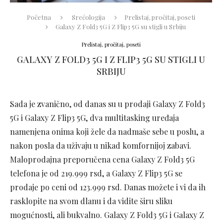
Početna
Srećologija
Prelistaj, pročitaj, poseti
Galaxy Z Fold3 5G i Z Flip3 5G su stigli u Srbiju
Prelistaj, pročitaj, poseti
GALAXY Z FOLD3 5G I Z FLIP3 5G SU STIGLI U
SRBIJU
Sada je zvanično, od danas su u prodaji Galaxy Z Fold3
5G i Galaxy Z Flip3 5G, dva multitasking uređaja
namenjena onima koji žele da nadmaše sebe u poslu, a
nakon posla da uživaju u nikad komfornijoj zabavi.
Maloprodajna preporučena cena Galaxy Z Fold3 5G
telefona je od 219.999 rsd, a Galaxy Z Flip3 5G se
prodaje po ceni od 123.999 rsd. Danas možete i vi da ih
rasklopite na svom dlanu i da vidite širu sliku
mogućnosti, ali bukvalno. Galaxy Z Fold3 5G i Galaxy Z