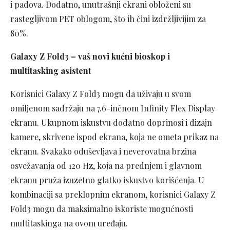
i padova. Dodatno, unutrašnji ekrani obloženi su
rastegljivom PET oblogom, što ih čini izdržljivijim za
80%.
Galaxy Z Fold3 – vaš novi kućni bioskop i
multitasking asistent
Korisnici Galaxy Z Fold3 mogu da uživaju u svom
omiljenom sadržaju na 7.6-inčnom Infinity Flex Display
ekranu. Ukupnom iskustvu dodatno doprinosi i dizajn
kamere, skrivene ispod ekrana, koja ne ometa prikaz na
ekranu. Svakako oduševljava i neverovatna brzina
osvežavanja od 120 Hz, koja na prednjem i glavnom
ekranu pruža izuzetno glatko iskustvo korišćenja. U
kombinaciji sa preklopnim ekranom, korisnici Galaxy Z
Fold3 mogu da maksimalno iskoriste mogućnosti
multitaskinga na ovom uređaju.