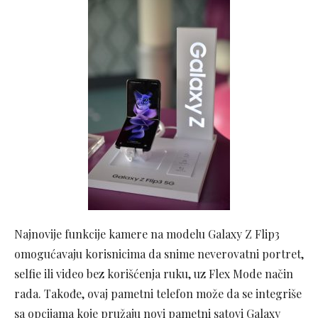
Najnovije funkcije kamere na modelu Galaxy Z Flip3
omogućavaju korisnicima da snime neverovatni portret,
selfie ili video bez korišćenja ruku, uz Flex Mode način
rada. Takođe, ovaj pametni telefon može da se integriše
sa opcijama koje pružaju novi pametni satovi Galaxy