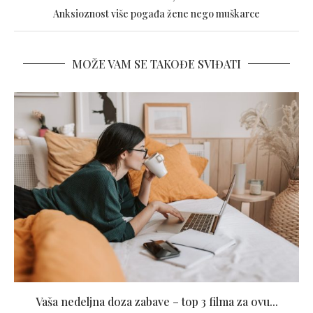
Anksioznost više pogađa žene nego muškarce
MOŽE VAM SE TAKOĐE SVIĐATI
Vaša nedeljna doza zabave – top 3 filma za ovu...