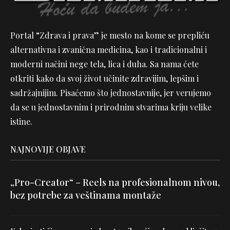
Portal “Zdrava i prava” je mesto na kome se prepliću
alternativna i zvanična medicina, kao i tradicionalni i
moderni načini nege tela, lica i duha. Sa nama ćete
otkriti kako da svoj život učinite zdravijim, lepšim i
sadržajnijim. Pisaćemo što jednostavnije, jer verujemo
da se u jednostavnim i prirodnim stvarima kriju velike
istine.
NAJNOVIJE OBJAVE
„Pro-Creator“ – Reels na profesionalnom nivou,
bez potrebe za veštinama montaže