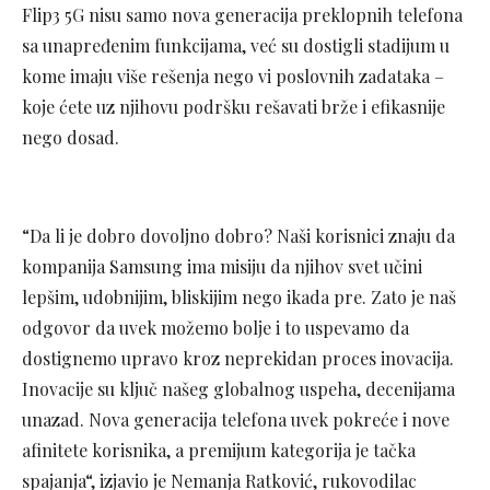
Flip3 5G nisu samo nova generacija preklopnih telefona
sa unapređenim funkcijama, već su dostigli stadijum u
kome imaju više rešenja nego vi poslovnih zadataka –
koje ćete uz njihovu podršku rešavati brže i efikasnije
nego dosad.
“Da li je dobro dovoljno dobro? Naši korisnici znaju da
kompanija Samsung ima misiju da njihov svet učini
lepšim, udobnijim, bliskijim nego ikada pre. Zato je naš
odgovor da uvek možemo bolje i to uspevamo da
dostignemo upravo kroz neprekidan proces inovacija.
Inovacije su ključ našeg globalnog uspeha, decenijama
unazad. Nova generacija telefona uvek pokreće i nove
afinitete korisnika, a premijum kategorija je tačka
spajanja“, izjavio je Nemanja Ratković, rukovodilac