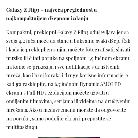
Galaxy Z Flip3 – najveća preglednost u
najkompaktnijem džepnom izdanju
Kompaktni, preklopni Galaxy Z Flip3 oduševljava jer sa
svoja 4,2 inča može da stane u bukvalno svaki džep. Čak
i kada je preklopljen s njim možete fotografisati, slušati
muziku ili čitati poruke na spoljnom 1,9 inčnom ekranu
na kome se prikazuju i sve notifikacije s društvenih
mreža, kao i broj koraka i druge korisne informacije. A
kad ga rasklopite, na 6,7 inčnom Dynamic AMOLED
ekranu s Full HD rezolucijom možete uživati u
omiljenim filmovima, serijama ili videima na društvenim
mrežama. Ako u međuvremenu morate da odgovorite
na poruku, samo podelite ekran i prepustite se
multitaskingu.