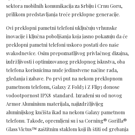
sektora mobilnih komunikacija za Srbiju i Crnu Goru,
prilikom predstavljanja treće preklopne generacije.
Ovi preklopni pametni telefoni uključuju vrhunske
inovacije i ključna poboljšanja koja jasno pokazuju da će
preklopni pametni telefoni uskoro postati deo naše
svakodnevice. Osim prepoznatljivog privlačnog dizajna,
izdržljivosti i optimizovanog preklopnog iskustva, oba
telefona korisnicima nude jedinstvene načine rada,
gledanja i zabave. Po prvi put na nekom preklopnom
pametnom telefonu, Galaxy Z Fold3 i Z Flip3 donose
vodootpornost IPX8 standard. Izrađeni su od novog
Armor Aluminium materijala, najizdržljivijeg
aluminijskog kućišta ikad na nekom Galaxy pametnom
telefonu. Takođe, opremljeni su i sa Corning® Gorilla®
Glass Victus™ zaštitnim staklom koji ih štiti od grebanja