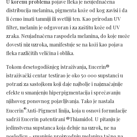
U korenu problema
pojave fleka je neujednačena
distribucija melanina, pigmenta kože od kog zavisi i da
li ćemo imati tamniji ili svetliji ten. Kao prirodan UV
filter, melanin je odgovoran i za zaštitu kože od UV
zraka. Neujadnačena raspodela melanina, do koje može
dovesti niz uzroka, manifestuje se na koži kao pojava
fleka različitih veličina i oblika.
Tokom desetogodišnjeg istraživanja, Eucerin®
istraživački centar testirao je oko 50 000 supstanci u
potrazi za sastojkom koji daje nаjbolje i nаjznаčаjnije
efekte u smаnjenju hiperpigmentacija i sprečаvаnju
njihovog ponovnog pojаvljivаnja. Tako je nastala
®
Eucerin
Anti-Pigment linija, koja u osnovi formulacije
sadrži Eucerin patentirani ®Thiamidol. U pitanju je
jedinstvena supstanca koja deluje na uzrok, ne na
posledicu – smanjuje proizvodnju melanina tačno na