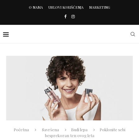
O NAMA
USLOVI KORIŠĆENJA
MARKETING
Početna
Savršena
Budi lepa
Poklonite sebi
besprekoran ten ovog leta