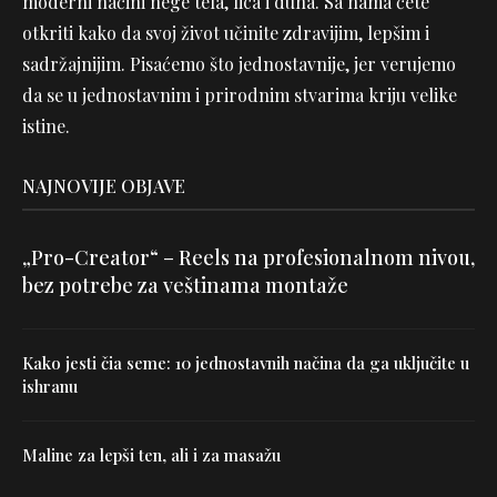
moderni načini nege tela, lica i duha. Sa nama ćete
otkriti kako da svoj život učinite zdravijim, lepšim i
sadržajnijim. Pisaćemo što jednostavnije, jer verujemo
da se u jednostavnim i prirodnim stvarima kriju velike
istine.
NAJNOVIJE OBJAVE
„Pro-Creator“ – Reels na profesionalnom nivou,
bez potrebe za veštinama montaže
Kako jesti čia seme: 10 jednostavnih načina da ga uključite u
ishranu
Maline za lepši ten, ali i za masažu