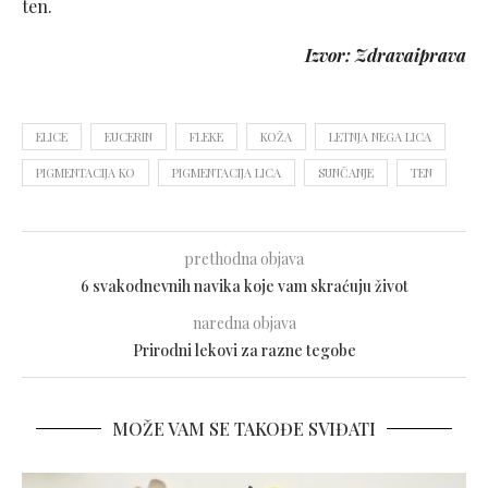
ten.
Izvor: Zdravaiprava
ELICE
EUCERIN
FLEKE
KOŽA
LETNJA NEGA LICA
PIGMENTACIJA KO
PIGMENTACIJA LICA
SUNČANJE
TEN
prethodna objava
6 svakodnevnih navika koje vam skraćuju život
naredna objava
Prirodni lekovi za razne tegobe
MOŽE VAM SE TAKOĐE SVIĐATI