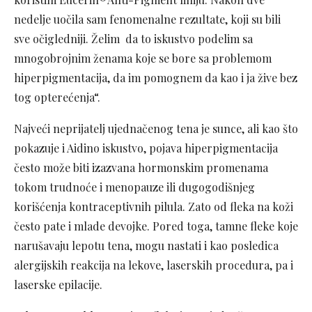
nedelje uočila sam fenomenalne rezultate, koji su bili
sve očigledniji. Želim da to iskustvo podelim sa
mnogobrojnim ženama koje se bore sa problemom
hiperpigmentacija, da im pomognem da kao i ja žive bez
tog opterećenja“.
Najveći neprijatelj ujednačenog tena je sunce, ali kao što
pokazuje i Aidino iskustvo, pojava hiperpigmentacija
često može biti izazvana hormonskim promenama
tokom trudnoće i menopauze ili dugogodišnjeg
korišćenja kontraceptivnih pilula. Zato od fleka na koži
često pate i mlade devojke. Pored toga, tamne fleke koje
narušavaju lepotu tena, mogu nastati i kao posledica
alergijskih reakcija na lekove, laserskih procedura, pa i
laserske epilacije.