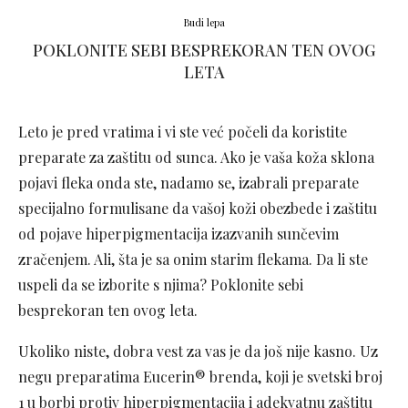
Budi lepa
POKLONITE SEBI BESPREKORAN TEN OVOG
LETA
Leto je pred vratima i vi ste već počeli da koristite
preparate za zaštitu od sunca. Ako je vaša koža sklona
pojavi fleka onda ste, nadamo se, izabrali preparate
specijalno formulisane da vašoj koži obezbede i zaštitu
od pojave hiperpigmentacija izazvanih sunčevim
zračenjem. Ali, šta je sa onim starim flekama. Da li ste
uspeli da se izborite s njima? Poklonite sebi
besprekoran ten ovog leta.
Ukoliko niste, dobra vest za vas je da još nije kasno. Uz
negu preparatima Eucerin® brenda, koji je svetski broj
1 u borbi protiv hiperpigmentacija i adekvatnu zaštitu