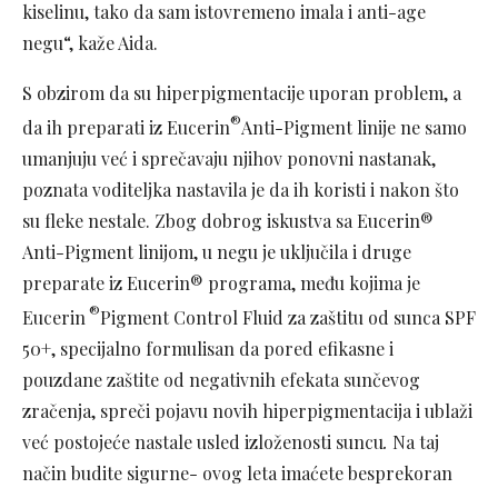
kiselinu, tako da sam istovremeno imala i anti-age
negu“, kaže Aida.
S obzirom da su hiperpigmentacije uporan problem, a
®
da ih preparati iz Eucerin
Anti-Pigment linije ne samo
umanjuju već i sprečavaju njihov ponovni nastanak,
poznata voditeljka nastavila je da ih koristi i nakon što
su fleke nestale. Zbog dobrog iskustva sa Eucerin®
Anti-Pigment linijom, u negu je uključila i druge
preparate iz Eucerin® programa, među kojima je
®
Eucerin
Pigment Control Fluid za zaštitu od sunca SPF
50+, specijalno formulisan da pored efikasne i
pouzdane zaštite od negativnih efekata sunčevog
zračenja, spreči pojavu novih hiperpigmentacija i ublaži
već postojeće nastale usled izloženosti suncu
.
Na taj
način budite sigurne- ovog leta imaćete besprekoran