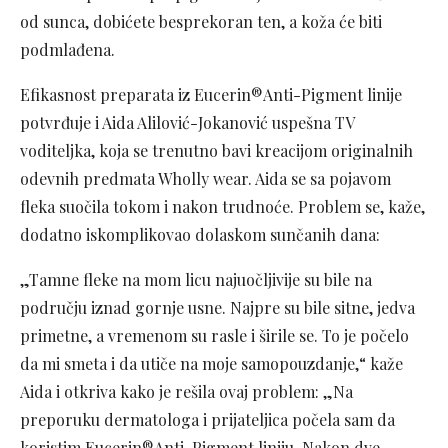
od sunca, dobićete besprekoran ten, a koža će biti
podmlađena.
Efikasnost preparata iz Eucerin®Anti-Pigment linije
potvrđuje i Aida Alilović-Jokanović uspešna TV
voditeljka, koja se trenutno bavi kreacijom originalnih
odevnih predmata Wholly wear. Aida se sa pojavom
fleka suočila tokom i nakon trudnoće. Problem se, kaže,
dodatno iskomplikovao dolaskom sunčanih dana:
„Tamne fleke na mom licu najuočljivije su bile na
području iznad gornje usne. Najpre su bile sitne, jedva
primetne, a vremenom su rasle i širile se. To je počelo
da mi smeta i da utiče na moje samopouzdanje,“ kaže
Aida i otkriva kako je rešila ovaj problem: „Na
preporuku dermatologa i prijateljica počela sam da
koristim Eucerin®Anti-Pigment liniju. Nakon dve