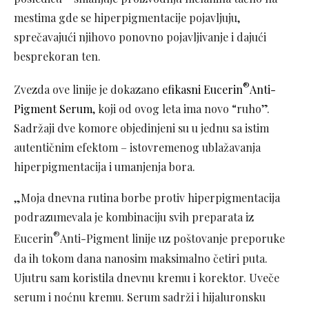
mestima gde se hiperpigmentacije pojavljuju,
sprečavajući njihovo ponovno pojavljivanje i dajući
besprekoran ten.
®
Zvezda ove linije je dokazano
efikasni Eucerin
Anti-
Pigment Serum
, koji od ovog leta ima novo “ruho”.
Sadržaji dve komore objedinjeni su u jednu sa istim
autentičnim efektom – istovremenog ublažavanja
hiperpigmentacija i umanjenja bora.
„Moja dnevna rutina borbe protiv hiperpigmentacija
podrazumevala je kombinaciju svih preparata iz
®
Eucerin
Anti-Pigment linije uz poštovanje preporuke
da ih tokom dana nanosim maksimalno četiri puta.
Ujutru sam koristila dnevnu kremu i korektor. Uveče
serum i noćnu kremu. Serum sadrži i hijaluronsku