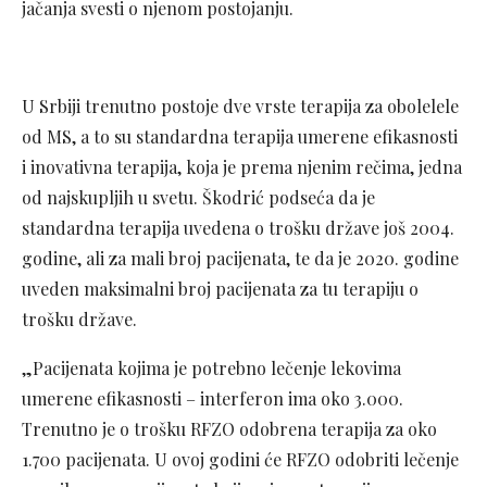
jačanja svesti o njenom postojanju.
U Srbiji trenutno postoje dve vrste terapija za obolelele
od MS, a to su standardna terapija umerene efikasnosti
i inovativna terapija, koja je prema njenim rečima, jedna
od najskupljih u svetu. Škodrić podseća da je
standardna terapija uvedena o trošku države još 2004.
godine, ali za mali broj pacijenata, te da je 2020. godine
uveden maksimalni broj pacijenata za tu terapiju o
trošku države.
„Pacijenata kojima je potrebno lečenje lekovima
umerene efikasnosti – interferon ima oko 3.000.
Trenutno je o trošku RFZO odobrena terapija za oko
1.700 pacijenata. U ovoj godini će RFZO odobriti lečenje