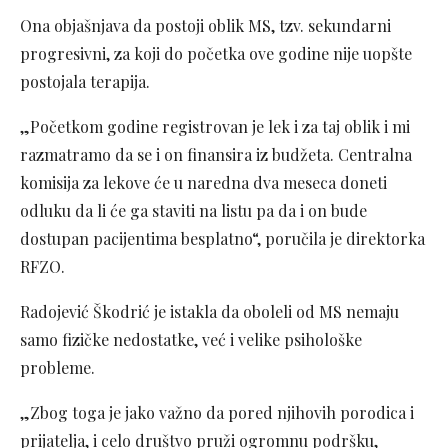
Ona objašnjava da postoji oblik MS, tzv. sekundarni
progresivni, za koji do početka ove godine nije uopšte
postojala terapija.
„Početkom godine registrovan je lek i za taj oblik i mi
razmatramo da se i on finansira iz budžeta. Centralna
komisija za lekove će u naredna dva meseca doneti
odluku da li će ga staviti na listu pa da i on bude
dostupan pacijentima besplatno“, poručila je direktorka
RFZO.
Radojević Škodrić je istakla da oboleli od MS nemaju
samo fizičke nedostatke, već i velike psihološke
probleme.
„Zbog toga je jako važno da pored njihovih porodica i
prijatelja, i celo društvo pruži ogromnu podršku,