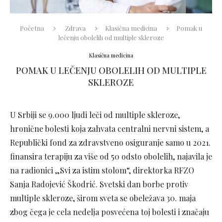
Početna
Zdrava
Klasična medicina
Pomak u
lečenju obolelih od multiple skleroze
Klasična medicina
POMAK U LEČENJU OBOLELIH OD MULTIPLE
SKLEROZE
U Srbiji se 9.000 ljudi leči od multiple skleroze,
hronične bolesti koja zahvata centralni nervni sistem, a
Republički fond za zdravstveno osiguranje samo u 2021.
finansira terapiju za više od 50 odsto obolelih, najavila je
na radionici „Svi za istim stolom“, direktorka RFZO
Sanja Radojević Škodrić. Svetski dan borbe protiv
multiple skleroze, širom sveta se obeležava 30. maja
zbog čega je cela nedelja posvećena toj bolesti i značaju