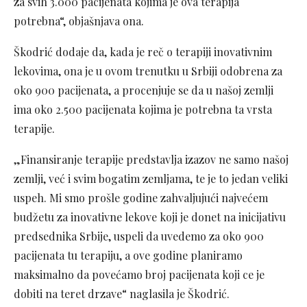
za svih 3.000 pacijenata kojima je ova terapija
potrebna“, objašnjava ona.
Škodrić dodaje da, kada je reč o terapiji inovativnim
lekovima, ona je u ovom trenutku u Srbiji odobrena za
oko 900 pacijenata, a procenjuje se da u našoj zemlji
ima oko 2.500 pacijenata kojima je potrebna ta vrsta
terapije.
„Finansiranje terapije predstavlja izazov ne samo našoj
zemlji, već i svim bogatim zemljama, te je to jedan veliki
uspeh. Mi smo prošle godine zahvaljujući najvećem
budžetu za inovativne lekove koji je donet na inicijativu
predsednika Srbije, uspeli da uvedemo za oko 900
pacijenata tu terapiju, a ove godine planiramo
maksimalno da povećamo broj pacijenata koji ce je
dobiti na teret drzave“ naglasila je Škodrić.