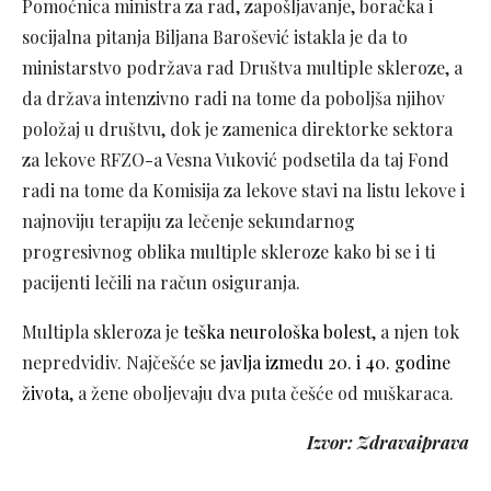
Pomoćnica ministra za rad, zapošljavanje, boračka i
socijalna pitanja Biljana Barošević istakla je da to
ministarstvo podržava rad Društva multiple skleroze, a
da država intenzivno radi na tome da poboljša njihov
položaj u društvu, dok je zamenica direktorke sektora
za lekove RFZO-a Vesna Vuković podsetila da taj Fond
radi na tome da Komisija za lekove stavi na listu lekove i
najnoviju terapiju za lečenje sekundarnog
progresivnog oblika multiple skleroze kako bi se i ti
pacijenti lečili na račun osiguranja.
Multipla skleroza je
teška neurološka bolest
, a njen tok
nepredvidiv. Najčešće se
javlja izmedu 20. i 40. godine
života
, a žene oboljevaju dva puta češće od muškaraca.
Izvor: Zdravaiprava