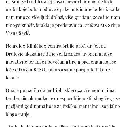
mi smo se trudili da 24 časa dnevno budemo u službi
osoba koje boluju od ove opake autoimune bolesti. Sada
nam mnogo više ljudi dolazi, više građana zove i to nam
mnogo znači“, istakla je predstavnica Društva MS Srbije
Vesna Savić.
Neurolog Kliničkog centra Srbije prof. dr Jelena
Drulović ukazala je da je veliki značaj uvođenja nove
inovativne terapije i povećanja broja pacijenata koji se
leče o trošku RFZO, kako za same pacijente tako i za
lekare.
Ona je podsetila da multipla skleroza vremenom ima
tendenciju akumulacije onesposobljenosti, zbog čega se
pacijenti godinama bore za fizičko, mentalno i socijalno
blagostanje.
„Sada, kada nam dođe pacijent, potpuno je drugačija