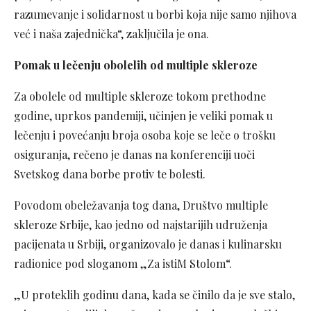
razumevanje i solidarnost u borbi koja nije samo njihova
već i naša zajednička“, zaključila je ona.
Pomak u lečenju obolelih od multiple skleroze
Za obolele od multiple skleroze tokom prethodne
godine, uprkos pandemiji, učinjen je veliki pomak u
lečenju i povećanju broja osoba koje se leče o trošku
osiguranja, rečeno je danas na konferenciji uoči
Svetskog dana borbe protiv te bolesti.
Povodom obeležavanja tog dana, Društvo multiple
skleroze Srbije, kao jedno od najstarijih udruženja
pacijenata u Srbiji, organizovalo je danas i kulinarsku
radionice pod sloganom „Za istiM Stolom“.
„U proteklih godinu dana, kada se činilo da je sve stalo,