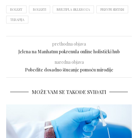
BOLEST
BOLESTI
MULTIPLA SKLEROZA
NERVNI SISTEM
TERAPIJA
prethodna objava
Jelena na Manhatnu pokrenula online holistički hub
naredna objava
Pobedite dosadno štucanje pomoću mirođije
MOŽE VAM SE TAKOĐE SVIĐATI