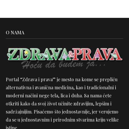
O NAMA
Portal “Zdrava i prava” je mesto na kome se prepliću
alternativna i zvanična medicina, kao i tradicionalni i
moderni načini nege tela, lica i duha. Sa nama ćete
otkriti kako da svoj život učinite zdravijim, lepšim i
sadržajnijim. Pisaćemo što jednostavnije, jer verujemo
da se u jednostavnim i prirodnim stvarima kriju velike
istine.