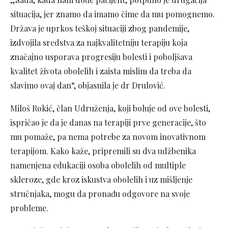
situacija, jer znamo da imamo čime da mu pomognemo.
Država je uprkos teškoj situaciji zbog pandemije,
izdvojila sredstva za najkvalitetniju terapiju koja
značajno usporava progresiju bolesti i poboljšava
kvalitet života obolelih i zaista mislim da treba da
slavimo ovaj dan“, objasnila je dr Drulović.
Miloš Rokić, član Udruženja, koji boluje od ove bolesti,
ispričao je da je danas na terapiji prve generacije, što
mu pomaže, pa nema potrebe za novom inovativnom
terapijom. Kako kaže, pripremili su dva udžbenika
namenjena edukaciji osoba obolelih od multiple
skleroze, gde kroz iskustva obolelih i uz mišljenje
stručnjaka, mogu da pronađu odgovore na svoje
probleme.