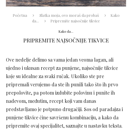
Početna
Slatka moja, ovo moraš da probaš
Kako
da...
Pripremite najsočnije tikvice
Kako da...
PRIPREMITE NAJSOČNIJE TIKVICE
Ove nedelje delimo sa vama jedan veoma lagan, ali
ujedno i ukusan recept za punjene, najsočnije tikvice
koje su idealne za svaki ručak. Ukoliko ste pre
pripremali verujemo da ste ih punili tako što ih prvo
prepolovite, pa potom izdubite polovinu i punite ih
nadevom, međutim, recept koji vam danas
predstavljamo je potpuno drugačiji. Sos od paradajza i
punjene tikvice čine savršenu kombinaciju, a kako da
pripremite ovaj specijalitet, saznajte u nastavku teksta.