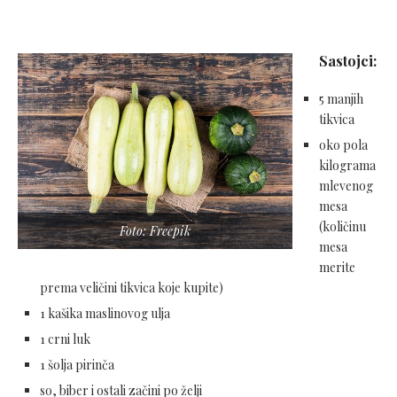
Sastojci:
5 manjih
tikvica
oko pola
kilograma
mlevenog
mesa
(količinu
Foto: Freepik
mesa
merite
prema veličini tikvica koje kupite)
1 kašika maslinovog ulja
1 crni luk
1 šolja pirinča
so, biber i ostali začini po želji