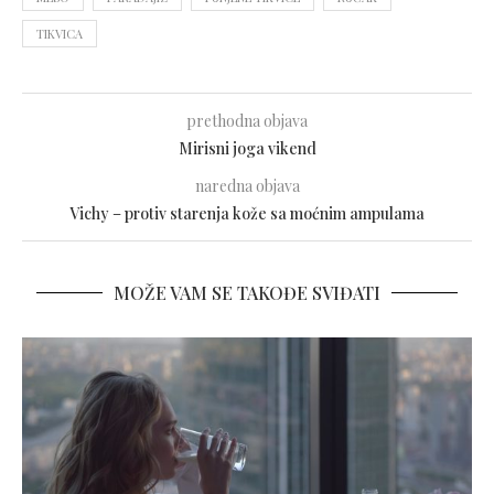
TIKVICA
prethodna objava
Mirisni joga vikend
naredna objava
Vichy – protiv starenja kože sa moćnim ampulama
MOŽE VAM SE TAKOĐE SVIĐATI