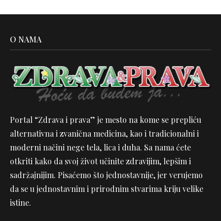
O NAMA
Portal “Zdrava i prava” je mesto na kome se prepliću
alternativna i zvanična medicina, kao i tradicionalni i
moderni načini nege tela, lica i duha. Sa nama ćete
otkriti kako da svoj život učinite zdravijim, lepšim i
sadržajnijim. Pisaćemo što jednostavnije, jer verujemo
da se u jednostavnim i prirodnim stvarima kriju velike
istine.