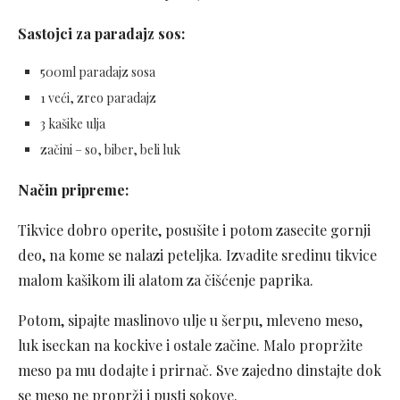
Sastojci za paradajz sos:
500ml paradajz sosa
1 veći, zreo paradajz
3 kašike ulja
začini – so, biber, beli luk
Način pripreme:
Tikvice dobro operite, posušite i potom zasecite gornji
deo, na kome se nalazi peteljka. Izvadite sredinu tikvice
malom kašikom ili alatom za čišćenje paprika.
Potom, sipajte maslinovo ulje u šerpu, mleveno meso,
luk iseckan na kockive i ostale začine. Malo propržite
meso pa mu dodajte i prirnač. Sve zajedno dinstajte dok
se meso ne proprži i pusti sokove.