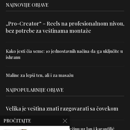
NAJNOVIJE OBJAVE
„Pro-Creator“ – Reels na profesionalnom nivou,
bez potrebe za veštinama montaže
Kako jesti čia seme: 10 jednostavnih načina da ga uključite u
ishranu
Maline za lepši ten, ali i za masažu
NAJPOPULARNIJE OBJAVE
Velika je veština znati razgovarati sa čovekom
PROČITAJTE
Uništite parazite i normalizujte težinu uz lan i karanfilić