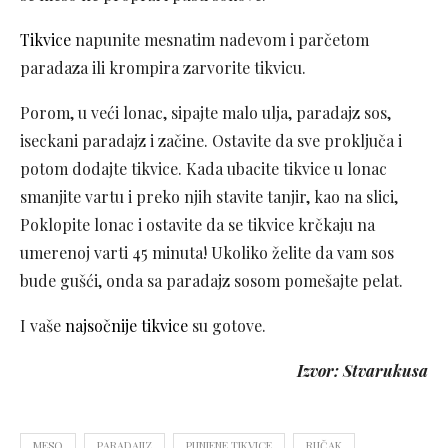
Tikvice
napunite mesnatim nadevom i parčetom
paradaza ili krompira zarvorite tikvicu.
Porom, u veći lonac, sipajte malo ulja, paradajz sos,
iseckani paradajz i začine. Ostavite da sve proključa i
potom dodajte tikvice. Kada ubacite tikvice u lonac
smanjite vartu i preko njih stavite tanjir, kao na slici,
Poklopite lonac i ostavite da se tikvice krčkaju na
umerenoj varti 45 minuta! Ukoliko želite da vam sos
bude gušći, onda sa paradajz sosom pomešajte pelat.
I vaše
najsočnije tikvice
su gotove.
Izvor: Stvarukusa
MESO
PARADAJIZ
PUNJENE TIKVICE
RUČAK