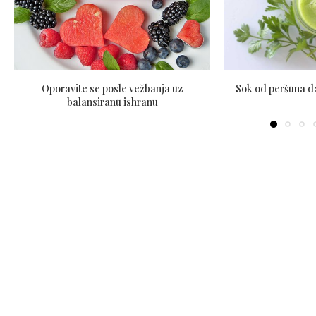
Oporavite se posle vežbanja uz
Sok od peršuna da
balansiranu ishranu