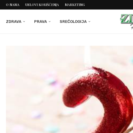
O NAMA
USLOVI KORIŠĆENJA
MARKETING
ZDRAVA
PRAVA
SREĆOLOGIJA