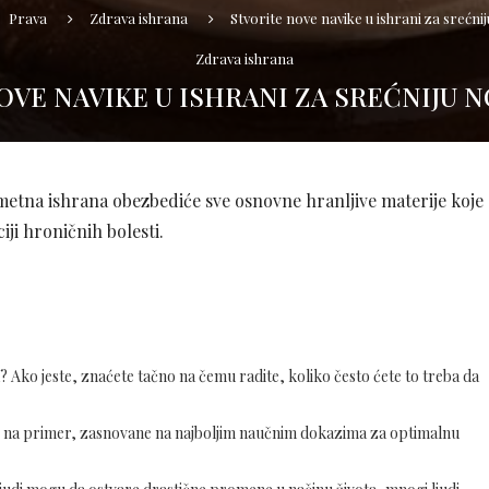
Prava
Zdrava ishrana
Stvorite nove navike u ishrani za srećn
Zdrava ishrana
OVE NAVIKE U ISHRANI ZA SREĆNIJU 
ametna ishrana obezbediće sve osnovne hranljive materije koje
ji hroničnih bolesti.
Ako jeste, znaćete tačno na čemu radite, koliko često ćete to treba da
 na primer, zasnovane na najboljim naučnim dokazima za optimalnu