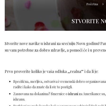
Početna
STVORITE N
Stvorite nove navike u ishrani za srećniju Novu godinu! P
su vam potrebne za dobro zdravlje, a pomoći će i u prevenci
Prvo proverite koliko je vaša odluka „realna” i da li je:
Specifična, merljiva, ostvariva i vremenski dobro organizovana? 
radite i kako da znate da li ste to postigli.
Zasnovana na dokazima? Smernice o
ishrani
za Amerikance su,
ishranu.