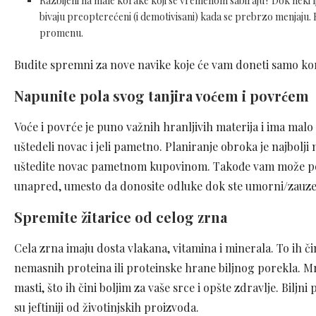
Razbijeni na male korake koji se vremenom sabiraju? Dok neki l
bivaju preopterećeni (i demotivisani) kada se prebrzo menjaju.
promenu.
Budite spremni za nove navike koje će vam doneti samo kor
Napunite pola svog tanjira voćem i povrćem
Voće i povrće je puno važnih hranljivih materija i ima mal
uštedeli novac i jeli pametno. Planiranje obroka je najbolji
uštedite novac pametnom kupovinom. Takođe vam može po
unapred, umesto da donosite odluke dok ste umorni/zauzet
Spremite žitarice od celog zrna
Cela zrna imaju dosta vlakana, vitamina i minerala. To ih čin
nemasnih proteina ili proteinske hrane biljnog porekla. Mr
masti, što ih čini boljim za vaše srce i opšte zdravlje. Biljn
su jeftiniji od životinjskih proizvoda.