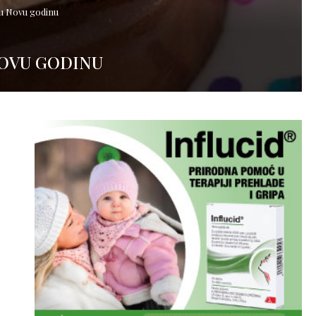
iju Novu godinu
NOVU GODINU