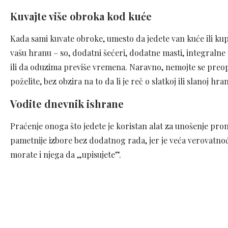
Kuvajte više obroka kod kuće
Kada sami kuvate obroke, umesto da jedete van kuće ili k
vašu hranu – so, dodatni šećeri, dodatne masti, integralne
ili da oduzima previše vremena. Naravno, nemojte se preopte
poželite, bez obzira na to da li je reč o slatkoj ili slanoj hran
Vodite dnevnik ishrane
Praćenje onoga što jedete je koristan alat za unošenje p
pametnije izbore bez dodatnog rada, jer je veća verovatnoć
morate i njega da „upisujete”.