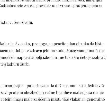
judi mogu da ostvare drastične promene u načinu života, mnogi ljudi
 Kada odaberete svoj cilj, provedite neko vreme u pravljenju plana za
ist u vašem životu.
o kalorija. Svakako, pre toga, napravite plan obroka da biste
 način da dobijete
zdravo jelo
na stolu. Može vam pomoći da
moći da napravite
bolji izbor hrane
tako što ćete je izabrati
i/gladni/u žurbi.
i hranljivijim i pomaže vam da duže ostanete siti. Jedite više
šavi proteini obezbeđuju važne hranljive materije sa manje
i proteini imaju malo zasićenih masti, više vlakana i generalno