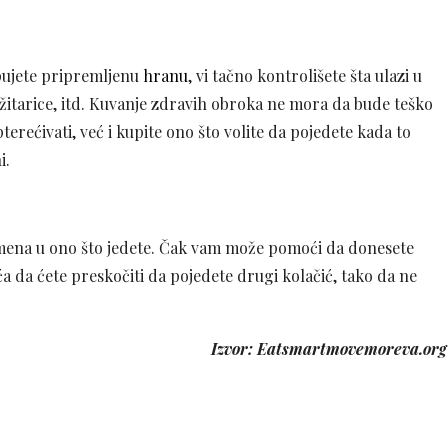
upujete pripremljenu
hranu
, vi tačno kontrolišete šta ulazi u
 žitarice, itd. Kuvanje zdravih obroka ne mora da bude teško
rećivati, već i kupite ono što volite da pojedete kada to
i.
romena u ono što jedete. Čak vam može pomoći da donesete
a da ćete preskočiti da pojedete drugi kolačić, tako da ne
Izvor: Eatsmartmovemoreva.org