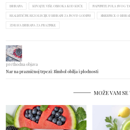
ISHRANA
KUVAJTE VIŠE OBROKA KOD KUĆE
NAPUNITE POLA SVOG TAN
REALISTIČNE REZOLUCIJE U ISHRANI ZA NOVU GODINU
SMERNICE O ISHRA
ZDRAVA ISHRANA ZA PRAZNIKE
prethodna objava
Nar na prazničnoj trpezi: Simbol obilja i plodnosti
MOŽE VAM SE 