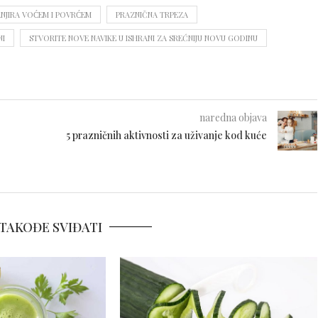
JIRA VOĆEM I POVRĆEM
PRAZNIČNA TRPEZA
NI
STVORITE NOVE NAVIKE U ISHRANI ZA SREĆNIJU NOVU GODINU
naredna objava
5 prazničnih aktivnosti za uživanje kod kuće
TAKOĐE SVIĐATI