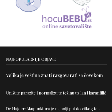
NAJPOPULARNIJE OBJAVE
Velika je veština znati razgovarati sa čovekom
Uništite parazite i normalizujte težinu uz lan i karanfilić
Dr Hajder: Akupunktura je najbolji put do vitkog tela