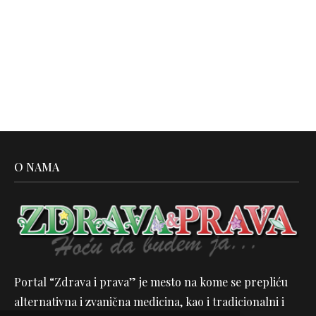
O NAMA
Portal “Zdrava i prava” je mesto na kome se prepliću
alternativna i zvanična medicina, kao i tradicionalni i