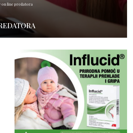
iv on line predatora
PREDATORA