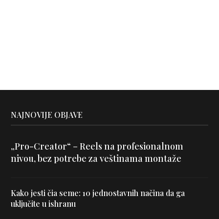
NAJNOVIJE OBJAVE
„Pro-Creator“ – Reels na profesionalnom
nivou, bez potrebe za veštinama montaže
Kako jesti čia seme: 10 jednostavnih načina da ga
uključite u ishranu