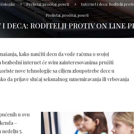
ćologija
Prelistaj, pročitaj, poseti
Internet i deca: Roditelji prot
Prelistaj, pročitaj, poseti
 I DECA: RODITELJI PROTIV ON LINE 
onašanja, kako naučiti decu da vode računa o svojoj
za bezbedni internet će svim zainteresovanima pružiti
oriste nove tehnologije sa ciljem zloupotrebe dece u
ako da prijave slučaj seksualnog uznemiravanja ili vrbovanja
upućenih u ovu
ikenda –
 nedelju 5.