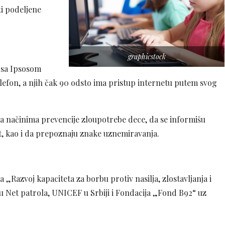
ti podeljene
graphicstock
 sa Ipsosom
elefon, a njih čak 90 odsto ima pristup internetu putem svog
 sa načinima prevencije zloupotrebe dece, da se informišu
t, kao i da prepoznaju znake uznemiravanja.
„Razvoj kapaciteta za borbu protiv nasilja, zlostavljanja i
u Net patrola, UNICEF u Srbiji i Fondacija „Fond B92“ uz