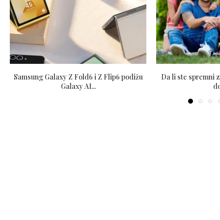
Samsung Galaxy Z Fold6 i Z Flip6 podižu
Da li ste spremni 
Galaxy AI...
d