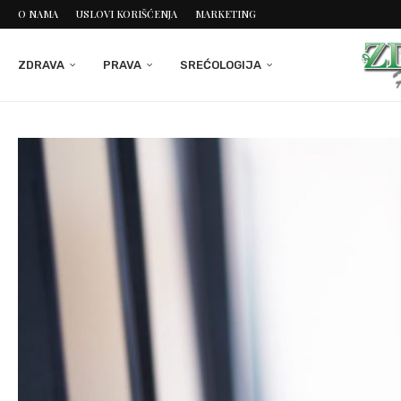
O NAMA
USLOVI KORIŠĆENJA
MARKETING
ZDRAVA
PRAVA
SREĆOLOGIJA