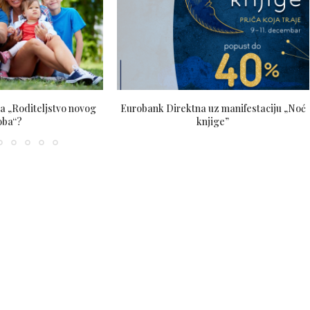
za „Roditeljstvo novog
Eurobank Direktna uz manifestaciju „Noć
oba“?
knjige”