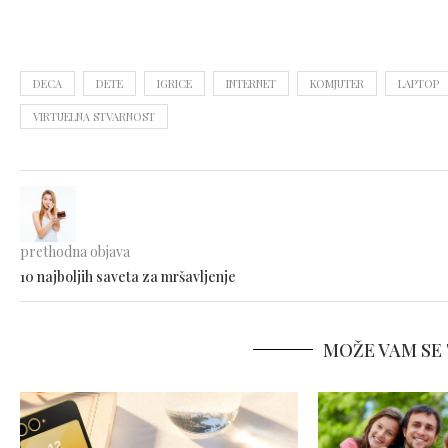
DECA
DETE
IGRICE
INTERNET
KOMJUTER
LAPTOP
VIRTUELNA STVARNOST
prethodna objava
10 najboljih saveta za mršavljenje
MOŽE VAM SE 