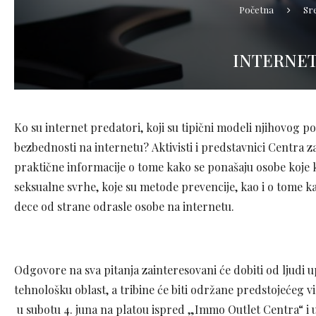
Početna
Sre
INTERNET
Ko su internet predatori, koji su tipični modeli njihovog p
bezbednosti na internetu? Aktivisti i predstavnici Centra 
praktične informacije o tome kako se ponašaju osobe koje k
seksualne svrhe, koje su metode prevencije, kao i o tome k
dece od strane odrasle osobe na internetu.
Odgovore na sva pitanja zainteresovani će dobiti od ljudi 
tehnološku oblast, a tribine će biti održane predstojećeg v
u subotu 4. juna na platou ispred „Immo Outlet Centra“ i u