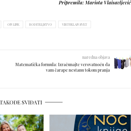
Pripremila: Mariota Vlaisavljević
ON LINE
RODITELJSTVO
VIRTUELAN SVET
naredna objava
Matematička formula: Izračunajte verovatnoću da
vam čarape nestanu tokom pranja
TAKOĐE SVIĐATI