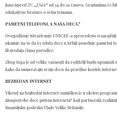
juna ispred TC „Ušće“ od 14 do 19 časova. Građanima će bi
edukativne brošure o ovim temama.
PAMETNI TELEFONI, A NAŠA DECA?
Ovogodišnje istraživanje UNICEF-a sprovedeno u saradnji
ukazuje na to da 63 odsto dece u Srbiji poseduje pametni t
ili uređaja člana porodice.
Zbog toga je od velike važnosti da roditelji budu upoznati
kako da usmeravaju svoju decu da pravilno koriste interne
BEZBEDAN INTERNET
Vikend za bezbedni internet osmišljen je u okviru programa 
zloupotrebe dece putem interneta“ koji partnerski realizuj
finansijsku podršku Vlade Velike Britanije.