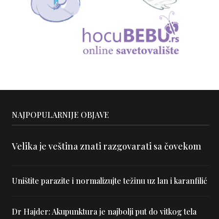
NAJPOPULARNIJE OBJAVE
Velika je veština znati razgovarati sa čovekom
Uništite parazite i normalizujte težinu uz lan i karanfilić
Dr Hajder: Akupunktura je najbolji put do vitkog tela