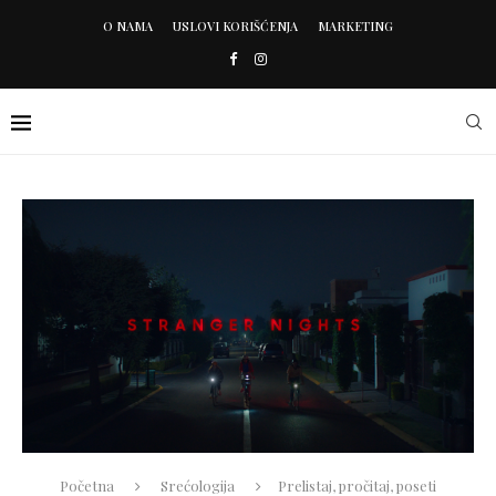
O NAMA
USLOVI KORIŠĆENJA
MARKETING
Početna
Srećologija
Prelistaj, pročitaj, poseti