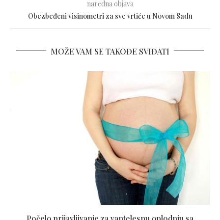
naredna objava
Obezbeđeni visinometri za sve vrtiće u Novom Sadu
MOŽE VAM SE TAKOĐE SVIĐATI
Počelo prijavljivanje za vantelesnu oplodnju sa