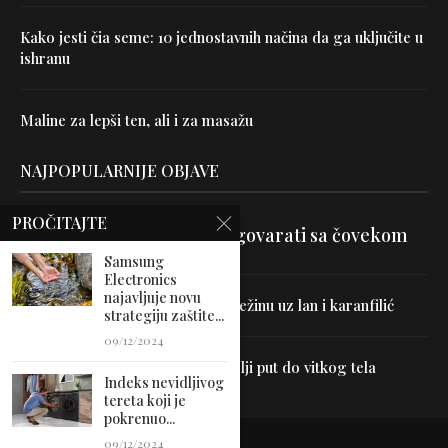
Kako jesti čia seme: 10 jednostavnih načina da ga uključite u
ishranu
Maline za lepši ten, ali i za masažu
NAJPOPULARNIJE OBJAVE
PROČITAJTE
Velika je veština znati razgovarati sa čovekom
Samsung
Electronics
najavljuje novu
Uništite parazite i normalizujte težinu uz lan i karanfilić
strategiju zaštite...
09/12/2024
Dr Hajder: Akupunktura je najbolji put do vitkog tela
Indeks nevidljivog
tereta koji je
pokrenuo...
09/12/2024