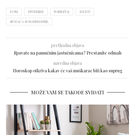
DOM
ENTERIJER
NAMESTAJ
SAVETI
SPAVAĆA SOBAUREĐENJE
prethodna objava
Spavate na pamučnim jastučnicama? Prestanite odmah
naredna objava
Horoskop otkriva kakav će vaš muškarac biti kao suprug
MOŽE VAM SE TAKOĐE SVIĐATI