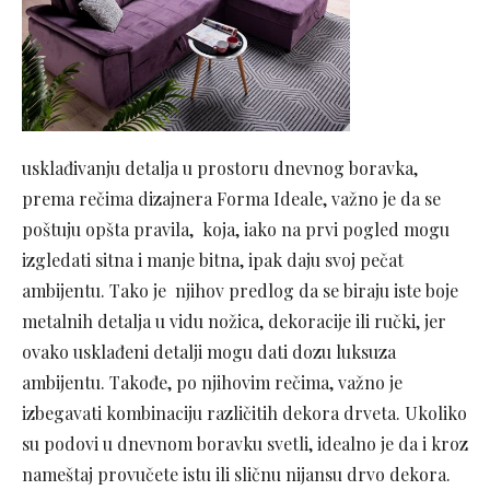
usklađivanju detalja u prostoru dnevnog boravka,
prema rečima dizajnera Forma Ideale, važno je da se
poštuju opšta pravila, koja, iako na prvi pogled mogu
izgledati sitna i manje bitna, ipak daju svoj pečat
ambijentu. Tako je njihov predlog da se biraju iste boje
metalnih detalja u vidu nožica, dekoracije ili ručki, jer
ovako usklađeni detalji mogu dati dozu luksuza
ambijentu. Takođe, po njihovim rečima, važno je
izbegavati kombinaciju različitih dekora drveta. Ukoliko
su podovi u dnevnom boravku svetli, idealno je da i kroz
nameštaj provučete istu ili sličnu nijansu drvo dekora.