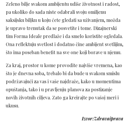
Zeleno bilje svakom ambijentu udiše životnost i radost,
pa ukoliko do sada niste odabrali svoju omiljenu
saksijsku biljku u koju ćete gledati sa uživanjem, možda
je upravo trenutak da se posvetite i tome. Dizajnerski
tim Forma Ideale predlaže i da smelo koristite ogledala.
Ona reflektuju svetlost i dodatno čine ambijent svetlijim,
što ima poseban benefit na sve one koji borave u njemu.
Za kraj, prostor u kome provodite najviše vremena, kao
što je dnevna soba, trebalo bi da bude u svakom smislu
podržavajući za vas i vaše najdraže, kako u momentima
opuštanja, tako i u pravljenju planova za postizanje
novih životnih ciljeva. Zato ga kreirajte po vašoj meri i
ukusu.
Izvor:Zdravaiprava