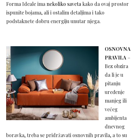
Forma Ideale ima
nekoliko saveta
kako da ovaj prostor
ispunite bojama, ali i ostalim detaljima i tako
podstaknete dobru energiju unutar njega.
OSNOVNA
PRAVILA
–
Bez obzira
da li je u
pitanju
uređenje
manjeg ili
većeg
ambijenta
dnevnog
boravka, treba se pridržavati osnovnih pravila, a to su