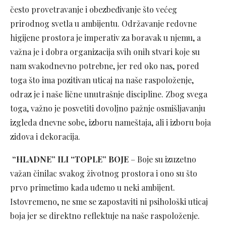
često provetravanje i obezbeđivanje što većeg
prirodnog svetla u ambijentu. Održavanje redovne
higijene prostora je imperativ za boravak u njemu, a
važna je i dobra organizacija svih onih stvari koje su
nam svakodnevno potrebne, jer red oko nas, pored
toga što ima pozitivan uticaj na naše raspoloženje,
odraz je i naše lične unutrašnje discipline. Zbog svega
toga, važno je posvetiti dovoljno pažnje osmišljavanju
izgleda dnevne sobe, izboru nameštaja, ali i izboru boja
zidova i dekoracija.
“HLADNE” ILI “TOPLE” BOJE
– Boje su izuzetno
važan činilac svakog životnog prostora i ono su što
prvo primetimo kada uđemo u neki ambijent.
Istovremeno, ne sme se zapostaviti ni psihološki uticaj
boja jer se direktno reflektuje na naše raspoloženje.