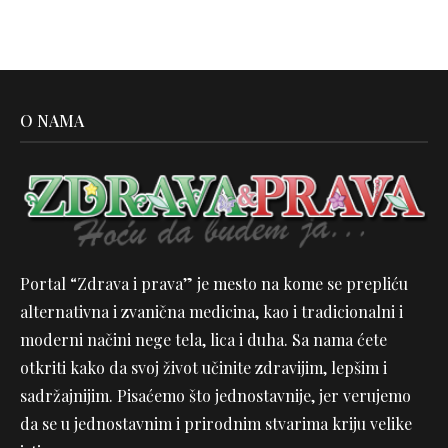
O NAMA
Portal “Zdrava i prava” je mesto na kome se prepliću
alternativna i zvanična medicina, kao i tradicionalni i
moderni načini nege tela, lica i duha. Sa nama ćete
otkriti kako da svoj život učinite zdravijim, lepšim i
sadržajnijim. Pisaćemo što jednostavnije, jer verujemo
da se u jednostavnim i prirodnim stvarima kriju velike