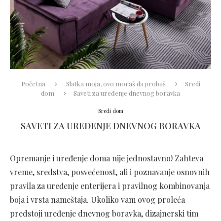
Početna
Slatka moja, ovo moraš da probaš
Sredi
dom
Saveti za uređenje dnevnog boravka
Sredi dom
SAVETI ZA UREĐENJE DNEVNOG BORAVKA
Opremanje i uređenje doma nije jednostavno! Zahteva
vreme, sredstva, posvećenost, ali i poznavanje osnovnih
pravila za uređenje enterijera i pravilnog kombinovanja
boja i vrsta nameštaja. Ukoliko vam ovog proleća
predstoji uređenje dnevnog boravka, dizajnerski tim