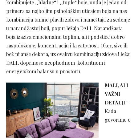
kombinujete „hladne“ i „tople“ boje, onda je jedan od
primera sa najboljim psihološkim uticajem boja na nas
kombinacija tamno plavih zidova i nameštaja za sedenje
u narandžastoj boji, poput
ležaja DALI
. Narandžasta
boja izaziva emocionalnu toplinu, ali i podstiče dobro
raspoloženje, koncentraciju i kreativnost. Oker, sive ili
bež nijanse dekora, uz ovakvu kombinaciju zidova i ležaj
DALI, doprinose neophodnom koloritnom i
energetskom balansu u prostoru.
MALI, ALI
VAŽNI
DETALJI
–
Kada
govorimo o