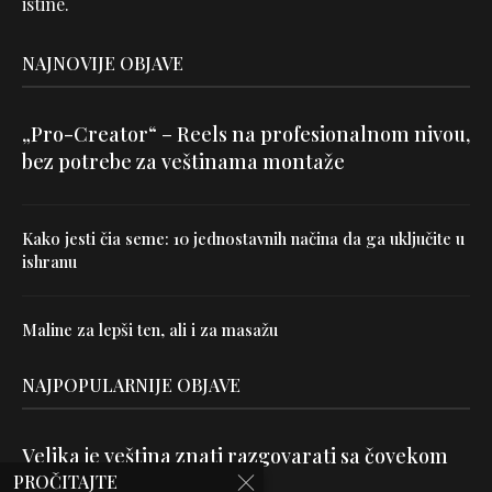
istine.
NAJNOVIJE OBJAVE
„Pro-Creator“ – Reels na profesionalnom nivou,
bez potrebe za veštinama montaže
Kako jesti čia seme: 10 jednostavnih načina da ga uključite u
ishranu
Maline za lepši ten, ali i za masažu
NAJPOPULARNIJE OBJAVE
Velika je veština znati razgovarati sa čovekom
PROČITAJTE