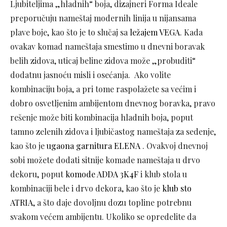
Ljubiteljima „hladnih“ boja, dizajneri Forma Ideale
preporučuju nameštaj modernih linija u nijansama
plave boje, kao što je to slučaj sa
ležajem VEGA
. Kada
ovakav komad nameštaja smestimo u dnevni boravak
belih zidova, uticaj beline zidova može „probuditi“
dodatnu jasnoću misli i osećanja. Ako volite
kombinaciju boja, a pri tome raspolažete sa većim i
dobro osvetljenim ambijentom dnevnog boravka, pravo
rešenje može biti kombinacija hladnih boja, poput
tamno zelenih zidova i ljubičastog nameštaja za sedenje,
kao što je
ugaona garnitura ELENA
. Ovakvoj dnevnoj
sobi možete dodati sitnije komade nameštaja u drvo
dekoru, poput
komode ADDA 3K4F
i klub stola u
kombinaciji bele i drvo dekora, kao što je
klub sto
ATRIA
, a što daje dovoljnu dozu topline potrebnu
svakom većem ambijentu. Ukoliko se opredelite da