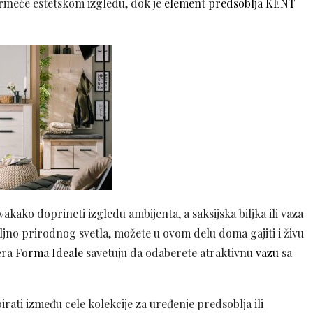
ineće estetskom izgledu, dok je
element predsoblja KENT
vakako doprineti izgledu ambijenta, a saksijska biljka ili vaza
jno prirodnog svetla, možete u ovom delu doma gajiti i živu
jera
Forma Ideale
savetuju da odaberete atraktivnu
vazu
sa
irati između cele kolekcije za uređenje predsoblja ili