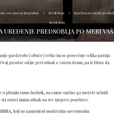
moja, ovo moraš da probaš
Sredi dom
Saveti za uređenje predso
Sredi dom
ZA UREĐENJE PREDSOBLJA PO MERI VA
anje garderobe i obuće i retko im se posvećuje velika pažnja
 Ovaj prostor odaje prvi utisak o vašem domu, pa je bitno da
 je u pitanju samo hodnik, na razne načine ga možete učiniti
 da ostavi sjajan utisak na sve njegove posetioce.
UMBRIA
, koji su namenjeni modernim savremenim