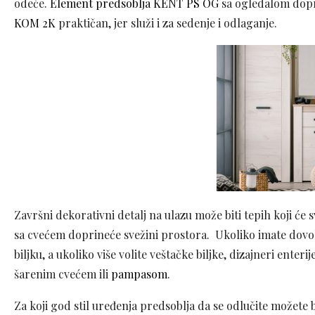
odeće.
Element predsoblja KENT PS OG
sa ogledalom dopr
KOM 2K
praktičan, jer služi i za sedenje i odlaganje.
Završni dekorativni detalj na ulazu može biti tepih koji će s
sa cvećem doprineće svežini prostora. Ukoliko imate dovol
biljku, a ukoliko više volite veštačke biljke, dizajneri enteri
šarenim cvećem ili
pampasom
.
Za koji god stil uređenja predsoblja da se odlučite možete b