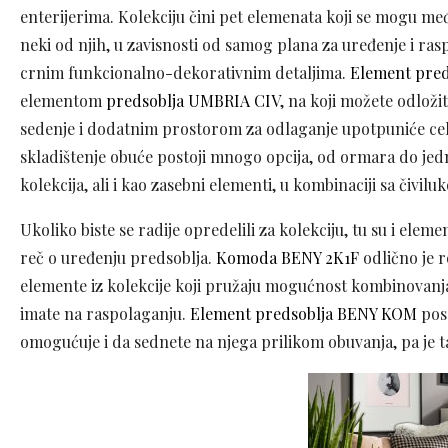
enterijerima. Kolekciju čini pet elemenata koji se mogu m
neki od njih, u zavisnosti od samog plana za uređenje i ra
crnim funkcionalno-dekorativnim detaljima.
Element pre
elementom
predsoblja UMBRIA CIV
, na koji možete odloži
sedenje i dodatnim prostorom za odlaganje upotpuniće celo
skladištenje obuće postoji mnogo opcija, od ormara do jed
kolekcija, ali i kao zasebni elementi, u kombinaciji sa čivilu
Ukoliko biste se radije opredelili za kolekciju, tu su i eleme
reč o uređenju predsoblja.
Komoda BENY 2K1F
odlično je r
elemente iz kolekcije koji pružaju mogućnost kombinovanja 
imate na raspolaganju.
Element predsoblja BENY KOM
pose
omogućuje i da sednete na njega prilikom obuvanja, pa je ta