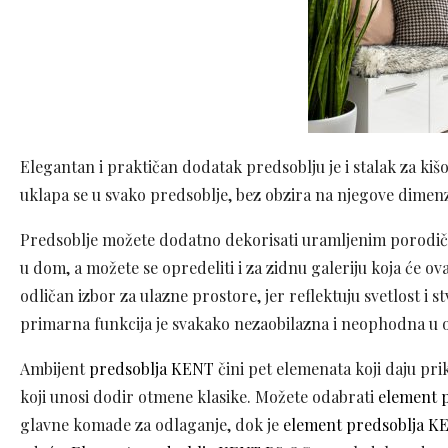
Elegantan i praktičan dodatak predsoblju je i stalak za kiš
uklapa se u svako predsoblje, bez obzira na njegove dimenz
Predsoblje možete dodatno dekorisati uramljenim porodičn
u dom, a možete se opredeliti i za zidnu galeriju koja će o
odličan izbor za ulazne prostore, jer reflektuju svetlost i st
primarna funkcija je svakako nezaobilazna i neophodna u
Ambijent
predsoblja KENT
čini pet elemenata koji daju pr
koji unosi dodir otmene klasike. Možete odabrati
element 
glavne komade za odlaganje, dok je
element predsoblja K