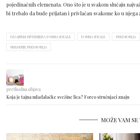
pojedinačnih elemenata. Ono što je u svakom slučaju najvažn
bi trebalo da bude prijatan i privlačan svakome ko u njega 
DIZAJNERI ENTERIJERA FORMA IDEALE
FORMA IDEALE
PREDSOBLJA
UREĐENJE PREDSOBLJA
prethodna objava
Koja je tajna mladalačke svežine lica? Foreo stručnjaci znaju
MOŽE VAM SE 