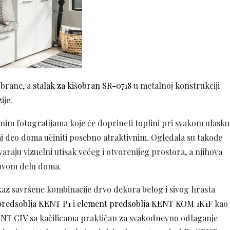
obrane, a
stalak za kišobran SR-0718
u metalnoj konstrukciji
ije.
im fotografijama koje će doprineti toplini pri svakom ulasku
vaj deo doma učiniti posebno atraktivnim. Ogledala su takođe
varaju vizuelni utisak većeg i otvorenijeg prostora, a njihova
 ovom delu doma.
ikaz savršene kombinacije drvo dekora belog i sivog hrasta
predsoblja KENT P1
i
element predsoblja KENT KOM 1K1F
kao
ENT CIV
sa kačilicama praktičan za svakodnevno odlaganje