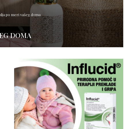
blja po meri vašeg doma
ŠEG DOMA