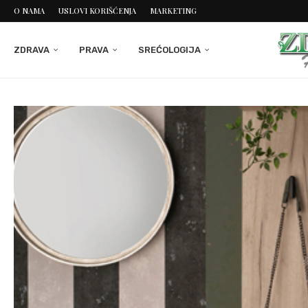
O NAMA
USLOVI KORIŠĆENJA
MARKETING
ZDRAVA
PRAVA
SREĆOLOGIJA