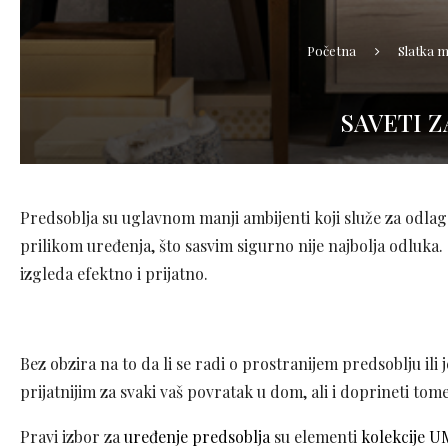
Početna
Slatka 
SAVETI 
Predsoblja su uglavnom manji ambijenti koji služe za odlag
prilikom uređenja, što sasvim sigurno nije najbolja odluka.
izgleda efektno i prijatno.
Bez obzira na to da li se radi o prostranijem predsoblju ili
prijatnijim za svaki vaš povratak u dom, ali i doprineti tome
Pravi izbor za
uređenje predsoblja
su elementi
kolekcije 