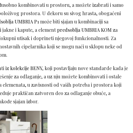
eđusobno kombinovati u prostoru, a možete izabrati i samo
spoloživog prostora. U dekoru su sivog hrasta, obogaćeni
dsoblja UMBRIA P1
može biti sjajan u kombinaciji sa
ti jakne i kapute, a element
predsoblja UMBRIA KOM
za
kupni utisak i doprineti njegovoj funkcionalnosti. Za
nostavnih cipelarnika koji se mogu naći u sklopu neke od
kom.
nti iz
kolekcije BENY
, koji postavljaju nove standarde kada je
ešenje za odlaganje, a uz nju možete kombinovati i ostale
elemenata, u zavisnosti od vaših potreba i prostora koji
duje praktičan zatvoren deo za odlaganje obuće, a
kođe sjajan izbor.