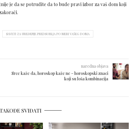
ije je da se potrudite da to bude pravi izbor za vaš dom koji
zakorači.
SAVETI ZA UREĐENJE PREDSOBLJA PO MERI VAŠEG DOMA
naredna objava
Srce kaže da, horoskop kaže ne – horoskopski znaci
koji su loša kombinacija
TAKOĐE SVIĐATI