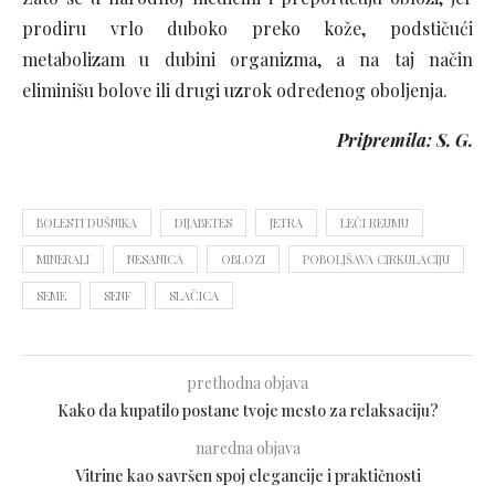
prodiru vrlo duboko preko kože, podstičući
metabolizam u dubini organizma, a na taj način
eliminišu bolove ili drugi uzrok određenog oboljenja.
Pripremila: S. G.
BOLESTI DUŠNIKA
DIJABETES
JETRA
LEČI REUMU
MINERALI
NESANICA
OBLOZI
POBOLJŠAVA CIRKULACIJU
SEME
SENF
SLAČICA
prethodna objava
Kako da kupatilo postane tvoje mesto za relaksaciju?
naredna objava
Vitrine kao savršen spoj elegancije i praktičnosti