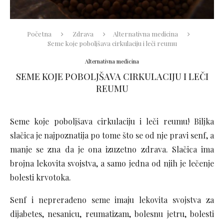
Početna
Zdrava
Alternativna medicina
Seme koje poboljšava cirkulaciju i leči reumu
Alternativna medicina
SEME KOJE POBOLJŠAVA CIRKULACIJU I LEČI
REUMU
Seme koje poboljšava cirkulaciju i leči reumu! Biljka
slačica je najpoznatija po tome što se od nje pravi senf, a
manje se zna da je ona izuzetno zdrava. Slačica ima
brojna lekovita svojstva, a samo jedna od njih je lečenje
bolesti krvotoka.
Senf i neprerađeno seme imaju lekovita svojstva za
dijabetes, nesanicu, reumatizam, bolesnu jetru, bolesti