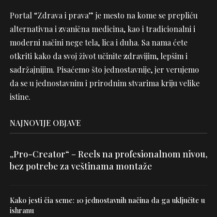
Portal “Zdrava i prava” je mesto na kome se prepliću
alternativna i zvanična medicina, kao i tradicionalni i
moderni načini nege tela, lica i duha. Sa nama ćete
otkriti kako da svoj život učinite zdravijim, lepšim i
sadržajnijim. Pisaćemo što jednostavnije, jer verujemo
da se u jednostavnim i prirodnim stvarima kriju velike
istine.
NAJNOVIJE OBJAVE
„Pro-Creator“ – Reels na profesionalnom nivou,
bez potrebe za veštinama montaže
Kako jesti čia seme: 10 jednostavnih načina da ga uključite u
ishranu