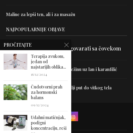
Maline za lepši ten, ali i za masažu
NAJPOPULARNIJE OBJAVE
PROČITAJTE
Velika je veština znati razgovarati sa čovekom
Terapija zvukom,
jedan od
najstarijih oblika...
Uništite parazite i normalizujte težinu uz lan i karanfilić
16/12/2024
Čudotvorni prah
Dr Hajder: Akupunktura je najbolji put do vitkog tela
za hormonski
balans
09/12/2024
Udahni matičnjak,
podigni
koncentraciju, reši