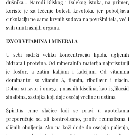
dušnika… Narodi Bliskog i Dalekog istoka, na primer,
koriste je za lečenje bolesti krvotoka, jer poboljšava
cirkulaciju ne samo krvnih sudova na površini tela, već i
svih unutrašnjih organa.
IZVOR VITAMINA I MINERALA
U sebi sadrži veliku koncentraciju lipida, ugljenih
hidrata i proteina. Od mineralnih materija najprisutniji
je fosfor, a zatim kalijum i kalcijum. Od vitamina
dominantni su vitamin A, tiamin, riboflavin i niacin.
Dobar su izvor i omega 3 masnih kiselina, kao i glikozid
sinalbina, sastojka koji daje osećaj vreline u ustima.
Špiritus crne slačice koji se pravi u apotekama
preporučuje se, ali kontrolisano, protiv reumatizma i
sličnih oboljenja. Ako na koži dođe do osećaja paljenja,