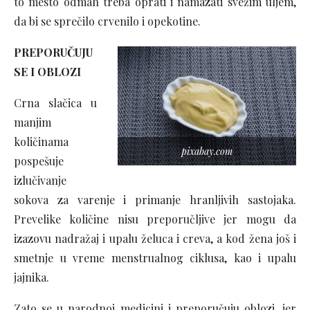
to mesto odmah treba oprati i namazati svežim uljem,
da bi se sprečilo crvenilo i opekotine.
PREPORUČUJU
SE I OBLOZI
Crna slačica u
manjim
količinama
pixabay.com
pospešuje
izlučivanje
sokova za varenje i primanje hranljivih sastojaka.
Prevelike količine nisu preporučljive jer mogu da
izazovu nadražaj i upalu želuca i creva, a kod žena još i
smetnje u vreme menstrualnog ciklusa, kao i upalu
jajnika.
Zato se u narodnoj medicini i preporučuju oblozi, jer