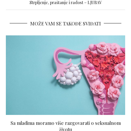
Strpljenje, praštanje i radost – LJUBAV
MOŽE VAM SE TAKOĐE SVIĐATI
Sa mladima moramo više razgovarati o seksualnom
životu