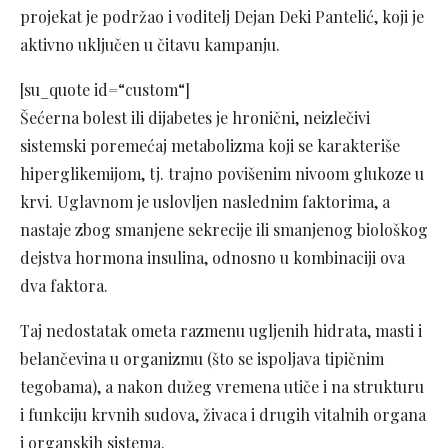
projekat je podržao i voditelj Dejan Deki Pantelić, koji je
aktivno uključen u čitavu kampanju.
[su_quote id=“custom“]
Šećerna bolest ili dijabetes je hronični, neizlečivi
sistemski poremećaj metabolizma koji se karakteriše
hiperglikemijom, tj. trajno povišenim nivoom glukoze u
krvi. Uglavnom je uslovljen naslednim faktorima, a
nastaje zbog smanjene sekrecije ili smanjenog biološkog
dejstva hormona insulina, odnosno u kombinaciji ova
dva faktora.
Taj nedostatak ometa razmenu ugljenih hidrata, masti i
belančevina u organizmu (što se ispoljava tipičnim
tegobama), a nakon dužeg vremena utiče i na strukturu
i funkciju krvnih sudova, živaca i drugih vitalnih organa
i organskih sistema.