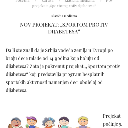
Početna
Zdrava
Klasična medicina
Nov
projekat: „Sportom protiv dijabetesa“
Klasična medicina
NOV PROJEKAT: „SPORTOM PROTIV
DIJABETESA“
Da li ste znali da je Srbija vodeća zemlja u Evropi po
broju dece mlađe od 14 godina koja boluju od
dijabetesa? Zato je pokrenut projekat „Sportom protiv
dijabetesa“ koji predstavlja program besplatnih
sportskih aktivnosti namenjen deci oboleloj od
dijabetesa.
Projekat
počinje 5.