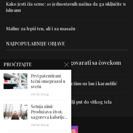
Kako jesti čia seme: 10 jednostavnih načina da ga uključite u
ishranu
Maline za lepši ten, ali i za masažu
NAJPOPULARNIJE OBJAVE
Velika je veština znati razgovarati sa čovekom
PROČITAJTE
Prvi patentirani
tečni omeprazol u
Uništite parazite i normalizujte težinu uz lan i karanfilić
svetu
09/12/2024
Dr Hajder: Akupunktura je najbolji put do vitkog tela
Šetnja zimi:
Produžava život,
sagoreva kalorije...
09/12/2024