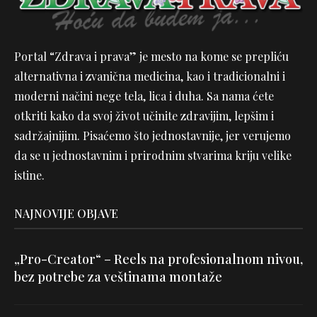
Portal “Zdrava i prava” je mesto na kome se prepliću
alternativna i zvanična medicina, kao i tradicionalni i
moderni načini nege tela, lica i duha. Sa nama ćete
otkriti kako da svoj život učinite zdravijim, lepšim i
sadržajnijim. Pisaćemo što jednostavnije, jer verujemo
da se u jednostavnim i prirodnim stvarima kriju velike
istine.
NAJNOVIJE OBJAVE
„Pro-Creator“ – Reels na profesionalnom nivou,
bez potrebe za veštinama montaže