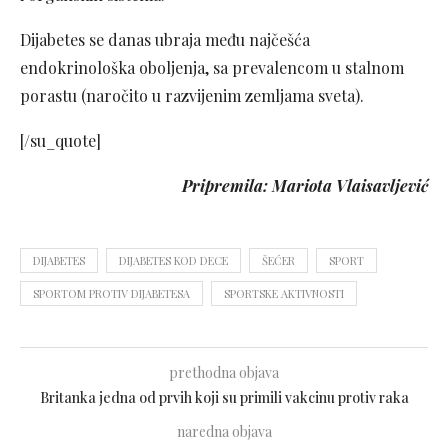
Dijabetes se danas ubraja među najčešća
endokrinološka oboljenja, sa prevalencom u stalnom
porastu (naročito u razvijenim zemljama sveta).
[/su_quote]
Pripremila: Mariota Vlaisavljević
DIJABETES
DIJABETES KOD DECE
ŠEĆER
SPORT
SPORTOM PROTIV DIJABETESA
SPORTSKE AKTIVNOSTI
prethodna objava
Britanka jedna od prvih koji su primili vakcinu protiv raka
naredna objava