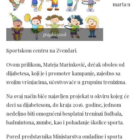
marta u
graphicstock
Sportskom centru na Zvezdari.
Ovom prilikom, Mateja Marinković, dečak oboleo od
dijabetesa, koji je i promoter kampanje, zajedno sa
svojim vršnjacima, učestvovaće u grupnim trenizima.
Na ovaj način biće najavljen projekat u okviru kojeg će
deci sa dijabetesom, do kraja 2016. godine, jednom
nedeljno biti omogućeni besplatni treninzi fudbala,
badmintona, zumbe, kao i pohađanje školice sporta.
Pored predstavnika Ministarstva omladine i sporta