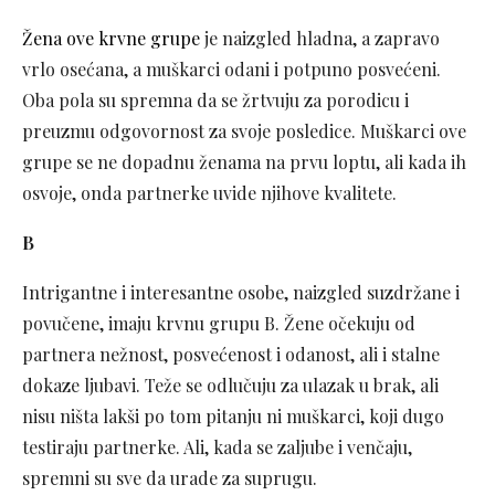
Žena ove krvne grupe
je naizgled hladna, a zapravo
vrlo osećana, a muškarci odani i potpuno posvećeni.
Oba pola su spremna da se žrtvuju za porodicu i
preuzmu odgovornost za svoje posledice. Muškarci ove
grupe se ne dopadnu ženama na prvu loptu, ali kada ih
osvoje, onda partnerke uvide njihove kvalitete.
B
Intrigantne i interesantne osobe, naizgled suzdržane i
povučene, imaju krvnu grupu B. Žene očekuju od
partnera nežnost, posvećenost i odanost, ali i stalne
dokaze ljubavi. Teže se odlučuju za ulazak u brak, ali
nisu ništa lakši po tom pitanju ni muškarci, koji dugo
testiraju partnerke. Ali, kada se zaljube i venčaju,
spremni su sve da urade za suprugu.