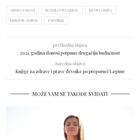
ASTRO PAROVI
BEZUSLOVNA LJUBAV
KRVNA GRUPA
LJUBAVNI ODNOS
PARTNERI
prethodna objava
2021. godina donosi potpuno drugačiju budućnost
naredna objava
Knjige za zdrave i prave devojke po preporuci Lagune
MOŽE VAM SE TAKOĐE SVIĐATI