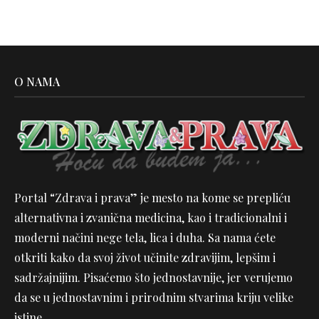
O NAMA
Portal “Zdrava i prava” je mesto na kome se prepliću
alternativna i zvanična medicina, kao i tradicionalni i
moderni načini nege tela, lica i duha. Sa nama ćete
otkriti kako da svoj život učinite zdravijim, lepšim i
sadržajnijim. Pisaćemo što jednostavnije, jer verujemo
da se u jednostavnim i prirodnim stvarima kriju velike
istine.