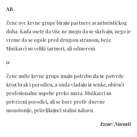
AB
Žene ove krvne grupe biraju partnere avanturističkog
duha. Kada osete da više ne mogu da se skrivaju, nego je
vreme da se ogole pred drugom stranom, beže.
Muškarci su veliki šarmeri, ali odmereni.
0
Žene nulte krvne grupe imaju potrebu
da se
potvrde
kroz brak i porodicu, a onda vladaju iz senke, ubirući
profesionalne uspehe preko muža. Muškarci su
privrženi porodici, ali se bore protiv dnevne
monotonije, priželjkujući stalnu zabavu.
Izvor: Novosti