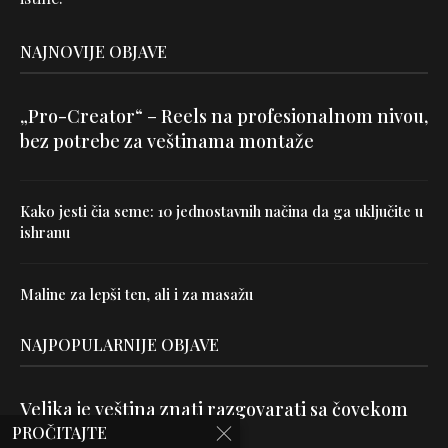
NAJNOVIJE OBJAVE
„Pro-Creator“ – Reels na profesionalnom nivou,
bez potrebe za veštinama montaže
Kako jesti čia seme: 10 jednostavnih načina da ga uključite u
ishranu
Maline za lepši ten, ali i za masažu
NAJPOPULARNIJE OBJAVE
Velika je veština znati razgovarati sa čovekom
PROČITAJTE