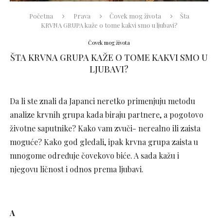
Početna
Prava
Čovek mog života
Šta
KRVNA GRUPA kaže o tome kakvi smo u ljubavi?
Čovek mog života
ŠTA KRVNA GRUPA KAŽE O TOME KAKVI SMO U
LJUBAVI?
Da li ste znali da Japanci neretko primenjuju metodu
analize krvnih grupa kada biraju partnere, a pogotovo
životne saputnike? Kako vam zvuči- nerealno ili zaista
moguće? Kako god gledali, ipak krvna grupa zaista u
mnogome određuje čovekovo biće. A sada kažu i
njegovu ličnost i odnos prema ljubavi.
A