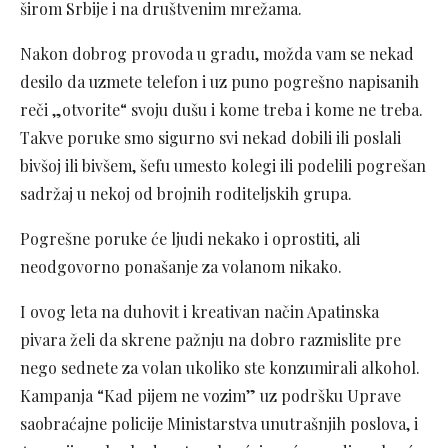
širom Srbije i na društvenim mrežama.
Nakon dobrog provoda u gradu, možda vam se nekad
desilo da uzmete telefon i uz puno pogrešno napisanih
reči „otvorite“ svoju dušu i kome treba i kome ne treba.
Takve poruke smo sigurno svi nekad dobili ili poslali
bivšoj ili bivšem, šefu umesto kolegi ili podelili pogrešan
sadržaj u nekoj od brojnih roditeljskih grupa.
Pogrešne poruke će ljudi nekako i oprostiti, ali
neodgovorno ponašanje za volanom nikako.
I ovog leta na duhovit i kreativan način Apatinska
pivara želi da skrene pažnju na dobro razmislite pre
nego sednete za volan ukoliko ste konzumirali alkohol.
Kampanja “Kad pijem ne vozim” uz podršku Uprave
saobraćajne policije Ministarstva unutrašnjih poslova, i