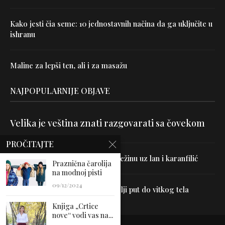
Kako jesti čia seme: 10 jednostavnih načina da ga uključite u
ishranu
Maline za lepši ten, ali i za masažu
NAJPOPULARNIJE OBJAVE
Velika je veština znati razgovarati sa čovekom
PROČITAJTE
Uništite parazite i normalizujte težinu uz lan i karanfilić
Praznična čarolija
na modnoj pisti
09/12/2024
Dr Hajder: Akupunktura je najbolji put do vitkog tela
Knjiga „Crtice
nove“ vodi vas na...