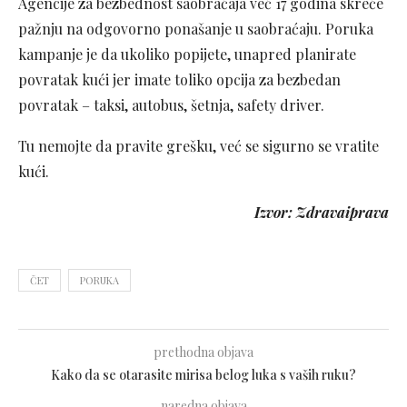
Agencije za bezbednost saobraćaja već 17 godina skreće
pažnju na odgovorno ponašanje u saobraćaju. Poruka
kampanje je da ukoliko popijete, unapred planirate
povratak kući jer imate toliko opcija za bezbedan
povratak – taksi, autobus, šetnja, safety driver.
Tu nemojte da pravite grešku, već se sigurno se vratite
kući.
Izvor: Zdravaiprava
ČET
PORUKA
prethodna objava
Kako da se otarasite mirisa belog luka s vaših ruku?
naredna objava