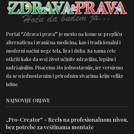
Portal “Zdrava i prava” je mesto na kome se prepliću
alternativna i zvanična medicina, kao i tradicionalni i
moderni načini nege tela, lica i duha. Sa nama ćete
otkriti kako da svoj život učinite zdravijim, lepšim i
sadržajnijim. Pisaćemo što jednostavnije, jer verujemo
da se u jednostavnim i prirodnim stvarima kriju velike
istine.
NAJNOVIJE OBJAVE
„Pro-Creator“ – Reels na profesionalnom nivou,
bez potrebe za veštinama montaže