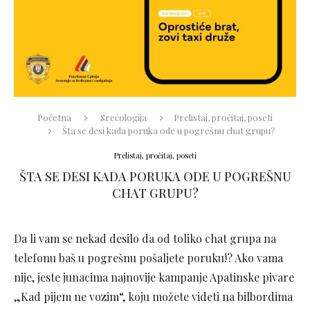
Početna
Srećologija
Prelistaj, pročitaj, poseti
Šta se desi kada poruka ode u pogrešnu chat grupu?
Prelistaj, pročitaj, poseti
ŠTA SE DESI KADA PORUKA ODE U POGREŠNU
CHAT GRUPU?
Da li vam se nekad desilo da od toliko chat grupa na
telefonu baš u pogrešnu pošaljete poruku!? Ako vama
nije, jeste junacima najnovije kampanje Apatinske pivare
„Kad pijem ne vozim“, koju možete videti na bilbordima