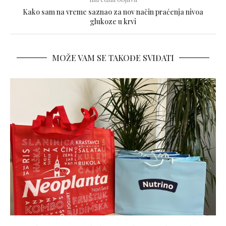
Kako sam na vreme saznao za nov način praćenja nivoa
glukoze u krvi
MOŽE VAM SE TAKOĐE SVIĐATI