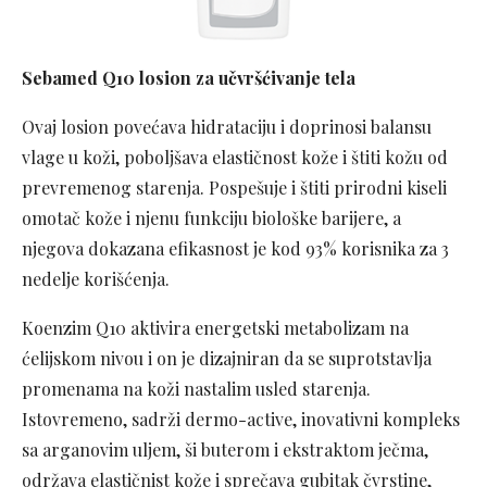
Sebamed Q10 losion za učvršćivanje tela
Ovaj losion povećava hidrataciju i doprinosi balansu
vlage u koži, poboljšava elastičnost kože i štiti kožu od
prevremenog starenja. Pospešuje i štiti prirodni kiseli
omotač kože i njenu funkciju biološke barijere, a
njegova dokazana efikasnost je kod 93% korisnika za 3
nedelje korišćenja.
Koenzim Q10 aktivira energetski metabolizam na
ćelijskom nivou i on je dizajniran da se suprotstavlja
promenama na koži nastalim usled starenja.
Istovremeno, sadrži dermo-active, inovativni kompleks
sa arganovim uljem, ši buterom i ekstraktom ječma,
održava elastičnist kože i sprečava gubitak čvrstine,