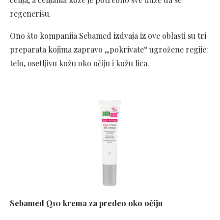
regenerišu.
Ono što kompanija Sebamed izdvaja iz ove oblasti su tri
preparata kojima zapravo „pokrivate“ ugrožene regije:
telo, osetljivu kožu oko očiju i kožu lica.
Sebamed Q10 krema za predeo oko očiju