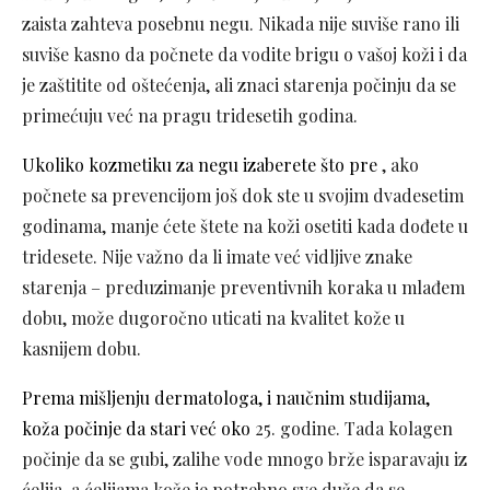
zaista zahteva posebnu negu. Nikada nije suviše rano ili
suviše kasno da počnete da vodite brigu o vašoj koži i da
je zaštitite od oštećenja, ali znaci starenja počinju da se
primećuju već na pragu tridesetih godina.
Ukoliko kozmetiku za negu izaberete što pre
, ako
počnete sa prevencijom još dok ste u svojim dvadesetim
godinama, manje ćete štete na koži osetiti kada dođete u
tridesete. Nije važno da li imate već vidljive znake
starenja – preduzimanje preventivnih koraka u mlađem
dobu, može dugoročno uticati na kvalitet kože u
kasnijem dobu.
Prema mišljenju dermatologa, i naučnim studijama,
koža počinje da stari već oko
25. godine. Tada kolagen
počinje da se gubi, zalihe vode mnogo brže isparavaju iz
ćelija, a ćelijama kože je potrebno sve duže da se