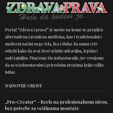
Portal “Zdrava i prava” je mesto na kome se prepliću
alternativna i zvanična medicina, kao i tradicionalni i
moderni načini nege tela, lica i duha. Sa nama ćete
otkriti kako da svoj život učinite zdravijim, lepšim i
sadržajnijim. Pisaćemo što jednostavnije, jer verujemo
da se u jednostavnim i prirodnim stvarima kriju velike
istine.
NAJNOVIJE OBJAVE
„Pro-Creator“ – Reels na profesionalnom nivou,
bez potrebe za veštinama montaže