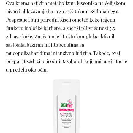
Ova krema aktivira metabolizma kiseonika na ćelijskom
nivou i ublažavanje bora za
41% tokom 28 dana nege
.
Pospešuje i štiti prirodni kiseli omotač kože i njenu
funkciju biološke barijere, a sadrži pH vrednost 5.5
zdrave kože. Značajno je i to što kompleks aktivnih
sastojaka baziran na fitopepidima sa
mucopolisaharidima intenzivno hidrira. Takođe, ovaj
preparat sadrži prirodni Basabolol koji umiruje iritacije
u predelu oko očiju.