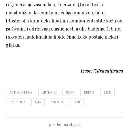
regeneracije vašem licu, koenzom Q10 aktivira
metabolizam kiseonika na ćelijskom nivou, biljni
fitosteroli i kompleks lipidnih komponenti štite kožu od
isušivanja i održavaju elastičnost, a ulje badema, ši buter
i skvalen nadoknađuju lipide čime koža postaje meka i
glatka.
Izvor: Zdravaiprava
ANTI AGE NEGA
ANTI-AGE
KOŽS
KREMA
LICE
NEGA LICA
Q10
SEBAMED
TEN
prethodna objava