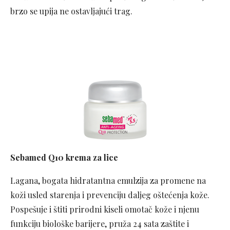
brzo se upija ne ostavljajući trag.
Sebamed Q10 krema za lice
Lagana, bogata hidratantna emulzija za promene na
koži usled starenja i prevenciju daljeg oštećenja kože.
Pospešuje i štiti prirodni kiseli omotač kože i njenu
funkciju biološke barijere, pruža 24 sata zaštite i