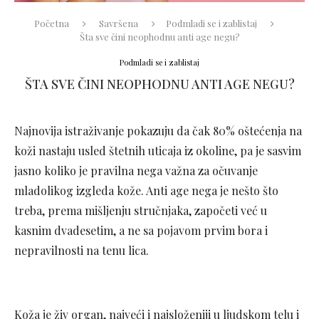
Početna
Savršena
Podmladi se i zablistaj
Šta sve čini neophodnu anti age negu?
Podmladi se i zablistaj
ŠTA SVE ČINI NEOPHODNU ANTI AGE NEGU?
Najnovija istraživanje pokazuju da čak 80% oštećenja na
koži nastaju usled štetnih uticaja iz okoline, pa je sasvim
jasno koliko je pravilna nega važna za očuvanje
mladolikog izgleda kože. Anti age nega je nešto što
treba, prema mišljenju stručnjaka, započeti već u
kasnim dvadesetim, a ne sa pojavom prvim bora i
nepravilnosti na tenu lica.
Koža je živ organ, najveći i najsloženiji u ljudskom telu i