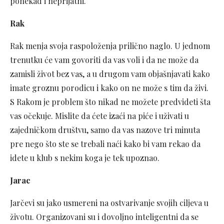
ponekad i neprijatni.
Rak
Rak menja svoja raspoloženja prilično naglo. U jednom
trenutku će vam govoriti da vas voli i da ne može da
zamisli život bez vas, a u drugom vam objašnjavati kako
imate groznu porodicu i kako on ne može s tim da živi.
S Rakom je problem što nikad ne možete predvideti šta
vas očekuje. Mislite da ćete izaći na piće i uživati u
zajedničkom društvu, samo da vas nazove tri minuta
pre nego što ste se trebali naći kako bi vam rekao da
idete u klub s nekim koga je tek upoznao.
Jarac
Jarčevi su jako usmereni na ostvarivanje svojih ciljeva u
životu. Organizovani su i dovoljno inteligentni da se