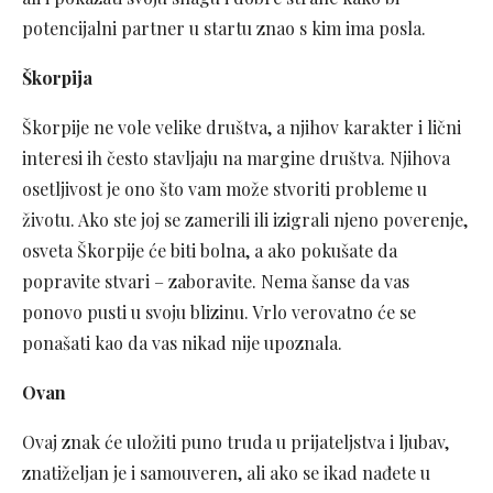
potencijalni partner u startu znao s kim ima posla.
Škorpija
Škorpije ne vole velike društva, a njihov karakter i lični
interesi ih često stavljaju na margine društva. Njihova
osetljivost je ono što vam može stvoriti probleme u
životu. Ako ste joj se zamerili ili izigrali njeno poverenje,
osveta Škorpije će biti bolna, a ako pokušate da
popravite stvari – zaboravite. Nema šanse da vas
ponovo pusti u svoju blizinu. Vrlo verovatno će se
ponašati kao da vas nikad nije upoznala.
Ovan
Ovaj znak će uložiti puno truda u prijateljstva i ljubav,
znatiželjan je i samouveren, ali ako se ikad nađete u