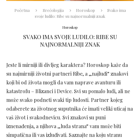
Početna
Srećologija
Horoskop
Svako ima
svoje ludilo: Ribe su najnormalniji znak
Horoskop
SVAKO IMA SVOJE LUDILO: RIBE SU
NAJNORMALNIJI ZNAK
Jeste li mirniji ili divljeg karaktera? Horoskop kaže da
su najmirniji životni partneri Ribe, a „najluđi“ znakovi
koji bi od života mogli da vam naprave avanturu ili
katastrofu – Blizanci i Device. Svi su pomalo ludi, ali ne
može svako podneti svaki tip ludosti. Partner kojeg
odaberete za životnog suputnika će imati veliki uticaj na
vaš život i svakodnevicu. Svi znakovi su puni
iznenađenja, a njihova „luda strana“ vam može biti
simpatična ili vas izluđivati. Saznajte na koju stranu