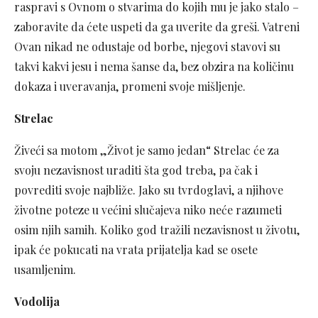
raspravi s Ovnom o stvarima do kojih mu je jako stalo –
zaboravite da ćete uspeti da ga uverite da greši. Vatreni
Ovan nikad ne odustaje od borbe, njegovi stavovi su
takvi kakvi jesu i nema šanse da, bez obzira na količinu
dokaza i uveravanja, promeni svoje mišljenje.
Strelac
Živeći sa motom „Život je samo jedan“ Strelac će za
svoju nezavisnost uraditi šta god treba, pa čak i
povrediti svoje najbliže. Jako su tvrdoglavi, a njihove
životne poteze u većini slučajeva niko neće razumeti
osim njih samih. Koliko god tražili nezavisnost u životu,
ipak će pokucati na vrata prijatelja kad se osete
usamljenim.
Vodolija