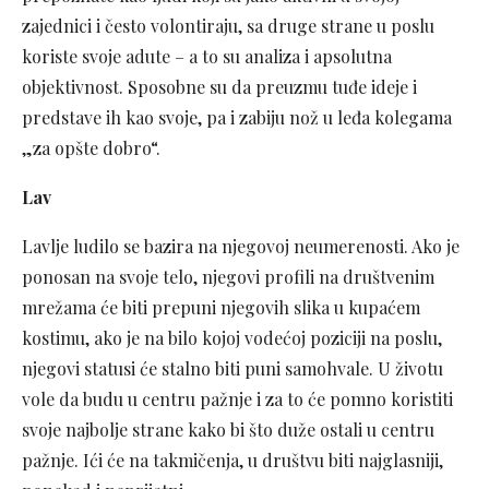
zajednici i često volontiraju, sa druge strane u poslu
koriste svoje adute – a to su analiza i apsolutna
objektivnost. Sposobne su da preuzmu tuđe ideje i
predstave ih kao svoje, pa i zabiju nož u leđa kolegama
„za opšte dobro“.
Lav
Lavlje ludilo se bazira na njegovoj neumerenosti. Ako je
ponosan na svoje telo, njegovi profili na društvenim
mrežama će biti prepuni njegovih slika u kupaćem
kostimu, ako je na bilo kojoj vodećoj poziciji na poslu,
njegovi statusi će stalno biti puni samohvale. U životu
vole da budu u centru pažnje i za to će pomno koristiti
svoje najbolje strane kako bi što duže ostali u centru
pažnje. Ići će na takmičenja, u društvu biti najglasniji,