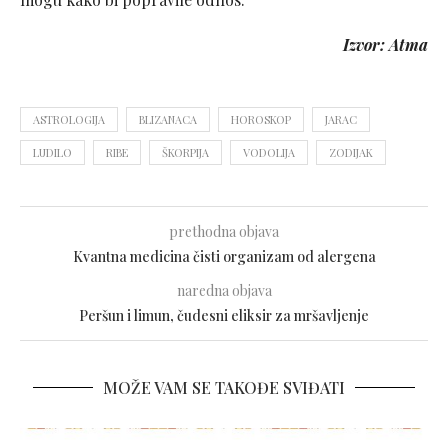
Izvor: Atma
ASTROLOGIJA
BLIZANACA
HOROSKOP
JARAC
LUDILO
RIBE
ŠKORPIJA
VODOLIJA
ZODIJAK
prethodna objava
Kvantna medicina čisti organizam od alergena
naredna objava
Peršun i limun, čudesni eliksir za mršavljenje
MOŽE VAM SE TAKOĐE SVIĐATI