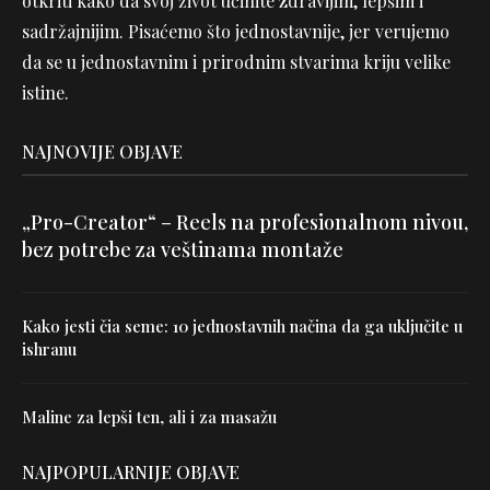
otkriti kako da svoj život učinite zdravijim, lepšim i
sadržajnijim. Pisaćemo što jednostavnije, jer verujemo
da se u jednostavnim i prirodnim stvarima kriju velike
istine.
NAJNOVIJE OBJAVE
„Pro-Creator“ – Reels na profesionalnom nivou,
bez potrebe za veštinama montaže
Kako jesti čia seme: 10 jednostavnih načina da ga uključite u
ishranu
Maline za lepši ten, ali i za masažu
NAJPOPULARNIJE OBJAVE