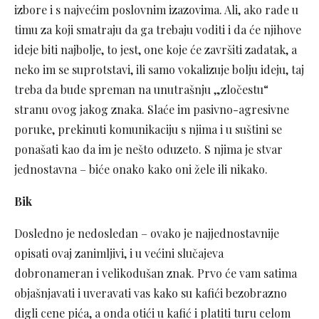
izbore i s najvećim poslovnim izazovima. Ali, ako rade u
timu za koji smatraju da ga trebaju voditi i da će njihove
ideje biti najbolje, to jest, one koje će završiti zadatak, a
neko im se suprotstavi, ili samo vokalizuje bolju ideju, taj
treba da bude spreman na unutrašnju „zločestu“
stranu ovog jakog znaka. Slaće im pasivno-agresivne
poruke, prekinuti komunikaciju s njima i u suštini se
ponašati kao da im je nešto oduzeto. S njima je stvar
jednostavna – biće onako kako oni žele ili nikako.
Bik
Dosledno je nedosledan – ovako je najjednostavnije
opisati ovaj zanimljivi, i u većini slučajeva
dobronameran i velikodušan znak. Prvo će vam satima
objašnjavati i uveravati vas kako su kafići bezobrazno
digli cene pića, a onda otići u kafić i platiti turu celom