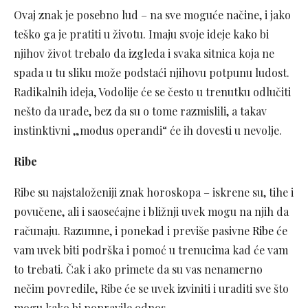
Ovaj znak je posebno lud – na sve moguće načine, i jako
teško ga je pratiti u životu. Imaju svoje ideje kako bi
njihov život trebalo da izgleda i svaka sitnica koja ne
spada u tu sliku može podstaći njihovu potpunu ludost.
Radikalnih ideja, Vodolije će se često u trenutku odlučiti
nešto da urade, bez da su o tome razmislili, a takav
instinktivni „modus operandi“ će ih dovesti u nevolje.
Ribe
Ribe su najstaloženiji znak horoskopa – iskrene su, tihe i
povučene, ali i saosećajne i bližnji uvek mogu na njih da
računaju. Razumne, i ponekad i previše pasivne
Ribe
će
vam uvek biti podrška i pomoć u trenucima kad će vam
to trebati. Čak i ako primete da su vas nenamerno
nečim povredile, Ribe će se uvek izviniti i uraditi sve što
mogu kako bi popravile odnos.