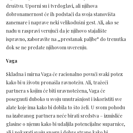
društvu. Uporni su i tvrdoglavi, ali njihova
dobronamernost će ih podstaći da svoja stanovišta
zanemare i naprave neki velikodušni gest. Ali, ako se
nađu u raspravi verujući da je njihovo stajalište
ispravno, zaboravite na „prestanak paljbe“ do trenutka
dok se ne predate njihovom uverenju.
Vaga
Skladna i mirna Vaga će racionalno povući svaki potez
kako bi u životu pronašla ravnotežu. Ali, tražeći
partnera s kojim će biti uravnotežena, Vaga će
posegnuti duboko u svoju unutrašnjost i iskoristiti sve
alate koje ima kako bi dobila to što želi. U svom pohodu
na izabranog partnera neće birati sredstva – izmisliće
glasine o njemu kako bi udaljila potencijalne suparnice,
ali i pokazati svoju snagu i dobre strane kako bi