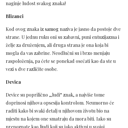
naginje ludost svakog znaka!
Blizanci
Kod ovog znaka iz
samog
naziva je jasno da postoje dve
strane. U jednu ruku oni su zabavni, puni entuzijazma i
želje za druženjem, ali druga strana je ona koja bi
mogla da vas zabrine. Neodlučni su i brzo menjaju
raspoloženja, pa ćete se ponekad osećati kao da ste u
vezi s dve različite osobe.
Devica
Device su poprilično „ludi“ znak, a najviše tome
doprinosi njihova opsesija kontrolom. Neumorno će
raditi kako bi svaki detalj u njihovom životu bio na
mjestu na kojem one smatraju da mora biti. Iako su
prepoznate kao ljudi koji su jako aktivni u svojoj