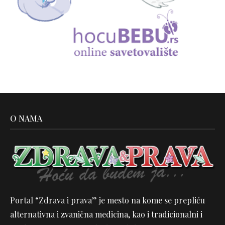
O NAMA
Portal “Zdrava i prava” je mesto na kome se prepliću
alternativna i zvanična medicina, kao i tradicionalni i