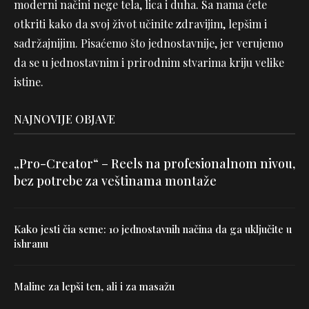
moderni načini nege tela, lica i duha. Sa nama ćete
otkriti kako da svoj život učinite zdravijim, lepšim i
sadržajnijim. Pisaćemo što jednostavnije, jer verujemo
da se u jednostavnim i prirodnim stvarima kriju velike
istine.
NAJNOVIJE OBJAVE
„Pro-Creator“ – Reels na profesionalnom nivou,
bez potrebe za veštinama montaže
Kako jesti čia seme: 10 jednostavnih načina da ga uključite u
ishranu
Maline za lepši ten, ali i za masažu