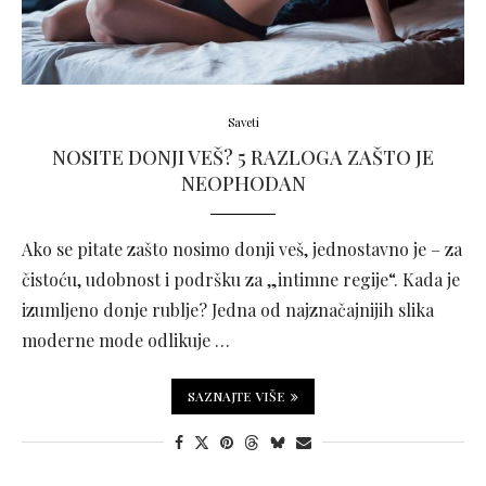
Saveti
NOSITE DONJI VEŠ? 5 RAZLOGA ZAŠTO JE
NEOPHODAN
Ako se pitate zašto nosimo donji veš, jednostavno je – za
čistoću, udobnost i podršku za „intimne regije“. Kada je
izumljeno donje rublje? Jedna od najznačajnijih slika
moderne mode odlikuje …
SAZNAJTE VIŠE