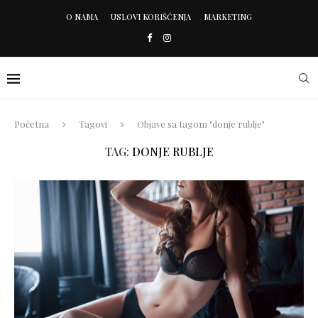
O NAMA
USLOVI KORIŠĆENJA
MARKETING
Početna
Tagovi
Objave sa tagom "donje rublje"
TAG:
DONJE RUBLJE