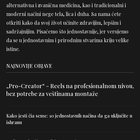
alternativna i zvanična medicina, kao i tradicionalni i
moderni načini nege tela, lica i duha. Sa nama ćete
otkriti kako da svoj život učinite zdravijim, lepšim i
sadržajnijim. Pisaćemo što jednostavnije, jer verujemo
da se u jednostavnim i prirodnim stvarima kriju velike
istine.
NAJNOVIJE OBJAVE
„Pro-Creator“ – Reels na profesionalnom nivou,
bez potrebe za veštinama montaže
Kako jesti čia seme: 10 jednostavnih načina da ga uključite u
ishranu