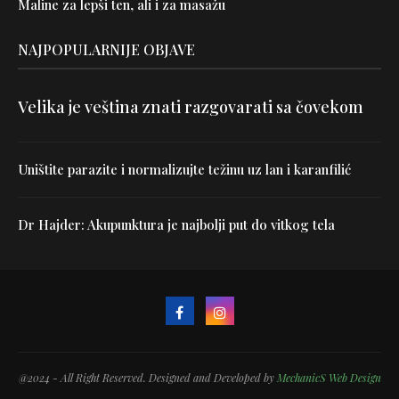
Maline za lepši ten, ali i za masažu
NAJPOPULARNIJE OBJAVE
Velika je veština znati razgovarati sa čovekom
Uništite parazite i normalizujte težinu uz lan i karanfilić
Dr Hajder: Akupunktura je najbolji put do vitkog tela
@2024 - All Right Reserved. Designed and Developed by
MechanicS Web Design