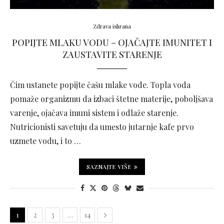
Zdrava ishrana
POPIJTE MLAKU VODU – OJAČAJTE IMUNITET I
ZAUSTAVITE STARENJE
Čim ustanete popijte čašu mlake vode. Topla voda
pomaže organizmu da izbaci štetne materije, poboljšava
varenje, ojačava imuni sistem i odlaže starenje.
Nutricionisti savetuju da umesto jutarnje kafe prvo
uzmete vodu, i to …
SAZNAJTE VIŠE
1
2
3
…
14