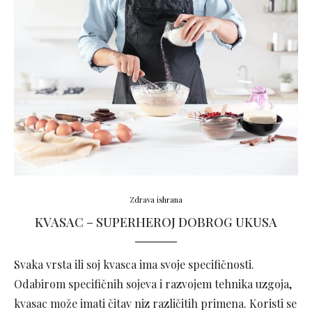
Zdrava ishrana
KVASAC – SUPERHEROJ DOBROG UKUSA
Svaka vrsta ili soj kvasca ima svoje specifičnosti.
Odabirom specifičnih sojeva i razvojem tehnika uzgoja,
kvasac može imati čitav niz različitih primena. Koristi se