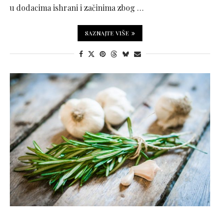
u dodacima ishrani i začinima zbog …
SAZNAJTE VIŠE