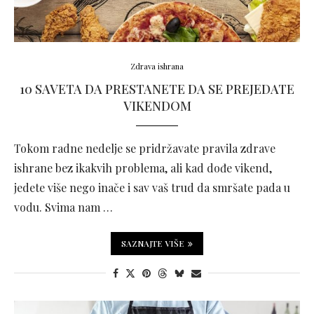
Zdrava ishrana
10 SAVETA DA PRESTANETE DA SE PREJEDATE
VIKENDOM
Tokom radne nedelje se pridržavate pravila zdrave
ishrane bez ikakvih problema, ali kad dođe vikend,
jedete više nego inače i sav vaš trud da smršate pada u
vodu. Svima nam …
SAZNAJTE VIŠE