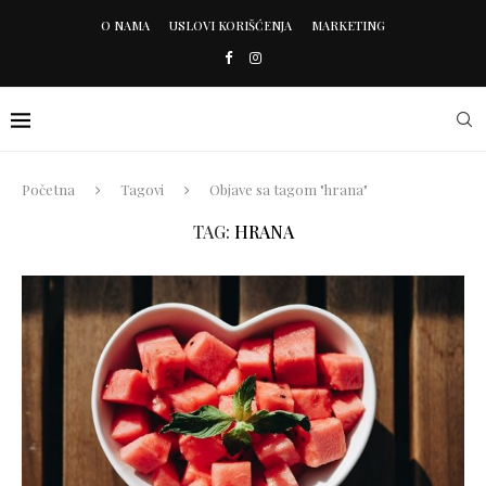
O NAMA
USLOVI KORIŠĆENJA
MARKETING
Početna
Tagovi
Objave sa tagom "hrana"
TAG:
HRANA