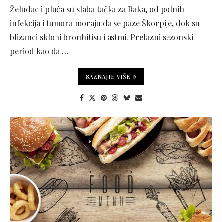
Želudac i pluća su slaba tačka za Raka, od polnih
infekcija i tumora moraju da se paze Škorpije, dok su
blizanci skloni bronhitisu i astmi. Prelazni sezonski
period kao da …
SAZNAJTE VIŠE