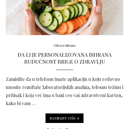
Zdrava ishrana
DA LI JE PERSONALIZOVANA ISHRANA
BUDUĆNOST BRIGE O ZDRAVLJU
Zamislite da u telefonu imate aplikaciju u koju redovno
unosite rezultate laboratorijskih analiza, telesnu težinu i
pritisak i koja već ima u bazi ceo vaš zdravstveni karton,
kako bi vam …
SAZNAJTE VIŠE