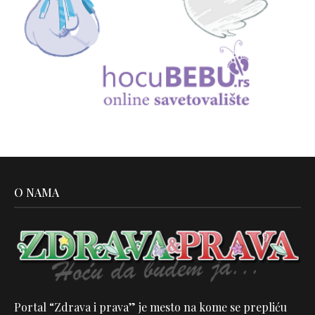
O NAMA
Portal “Zdrava i prava” je mesto na kome se prepliću