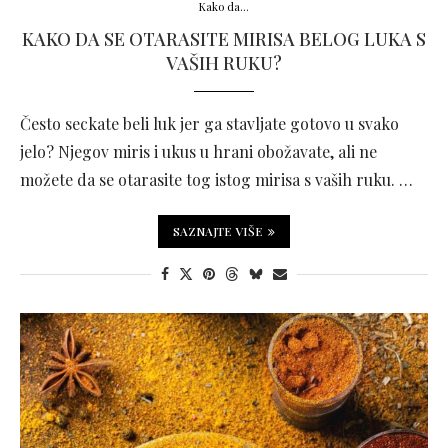
Kako da...
KAKO DA SE OTARASITE MIRISA BELOG LUKA S
VAŠIH RUKU?
Često seckate beli luk jer ga stavljate gotovo u svako
jelo? Njegov miris i ukus u hrani obožavate, ali ne
možete da se otarasite tog istog mirisa s vaših ruku. …
SAZNAJTE VIŠE