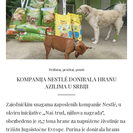
Prelistaj, pročitaj, poseti
KOMPANIJA NESTLÉ DONIRALA HRANU
AZILIMA U SRBIJI
Zajedničkim snagama zaposlenih kompanije Nestlé, u
okviru inicijative „Naš trud, njihova nagrada“,
obezbeđeno je 15,7 tona hrane za napuštene životinje na
tržištu Jugoistočne Evrope. Purina je donirala hranu