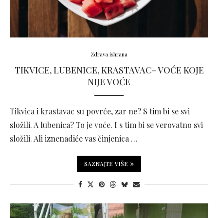
Zdrava ishrana
TIKVICE, LUBENICE, KRASTAVAC- VOĆE KOJE
NIJE VOĆE
Tikvica i krastavac su povrće, zar ne? S tim bi se svi
složili. A lubenica? To je voće. I s tim bi se verovatno svi
složili. Ali iznenadiće vas činjenica …
SAZNAJTE VIŠE