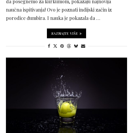
da posegnemo za kurkumom, pokazaju najnovija
naučna ispitivanja! Ovo je poznati indijski začin iz
porodice đumbira. I nauka je pokazala da …
SAZNAJTE VIŠE