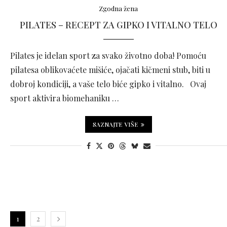
Zgodna žena
PILATES – RECEPT ZA GIPKO I VITALNO TELO
Pilates je idelan sport za svako životno doba! Pomoću
pilatesa oblikovaćete mišiće, ojačati kičmeni stub, biti u
dobroj kondiciji, a vaše telo biće gipko i vitalno. Ovaj
sport aktivira biomehaniku …
SAZNAJTE VIŠE
1
2