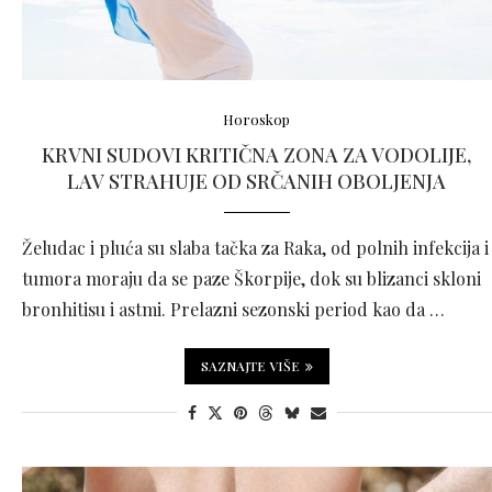
Horoskop
KRVNI SUDOVI KRITIČNA ZONA ZA VODOLIJE,
LAV STRAHUJE OD SRČANIH OBOLJENJA
Želudac i pluća su slaba tačka za Raka, od polnih infekcija i
tumora moraju da se paze Škorpije, dok su blizanci skloni
bronhitisu i astmi. Prelazni sezonski period kao da …
SAZNAJTE VIŠE