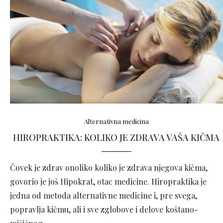
Alternativna medicina
HIROPRAKTIKA: KOLIKO JE ZDRAVA VAŠA KIČMA
Čovek je zdrav onoliko koliko je zdrava njegova kičma,
govorio je još Hipokrat, otac medicine. Hiropraktika je
jedna od metoda alternativne medicine i, pre svega,
popravlja kičmu, ali i sve zglobove i delove koštano-