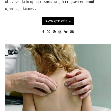
obavi veliki broj najraznovrsnijih i najsavremenijih
operacija kičme. …
SAZNAJTE VIŠE