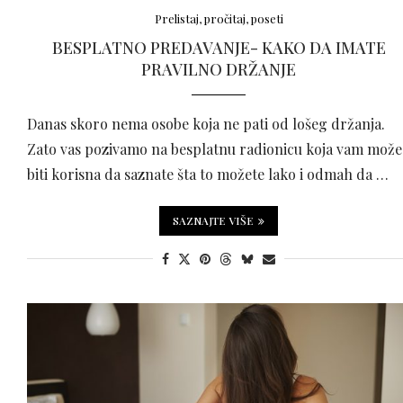
Prelistaj, pročitaj, poseti
BESPLATNO PREDAVANJE- KAKO DA IMATE
PRAVILNO DRŽANJE
Danas skoro nema osobe koja ne pati od lošeg držanja.
Zato vas pozivamo na besplatnu radionicu koja vam može
biti korisna da saznate šta to možete lako i odmah da …
SAZNAJTE VIŠE