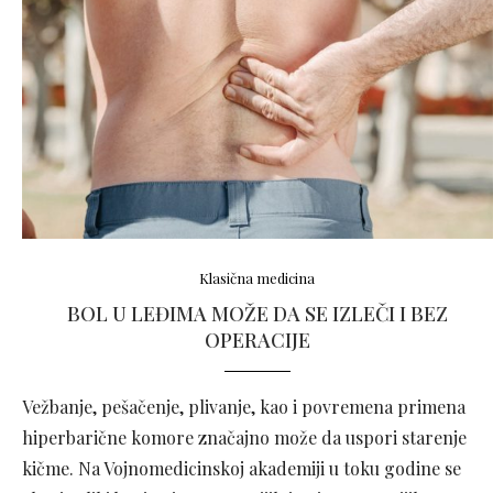
Klasična medicina
BOL U LEĐIMA MOŽE DA SE IZLEČI I BEZ
OPERACIJE
​Vežbanje, pešačenje, plivanje, kao i povremena primena
hiperbarične komore značajno može da uspori starenje
kičme. Na Vojnomedicinskoj akademiji u toku godine se