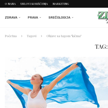
O NAMA
USLOVI KORIŠĆENJA
MARKETING
ZDRAVA
PRAVA
SREĆOLOGIJA
Početna
Tagovi
Objave sa tagom "kičma"
TAG