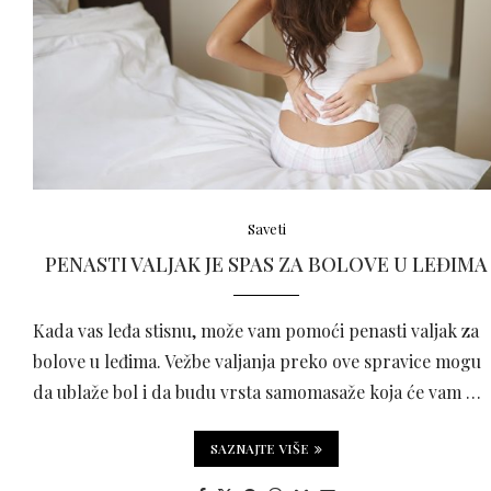
Saveti
PENASTI VALJAK JE SPAS ZA BOLOVE U LEĐIMA
Kada vas leđa stisnu, može vam pomoći penasti valjak za
bolove u leđima. Vežbe valjanja preko ove spravice mogu
da ublaže bol i da budu vrsta samomasaže koja će vam …
SAZNAJTE VIŠE