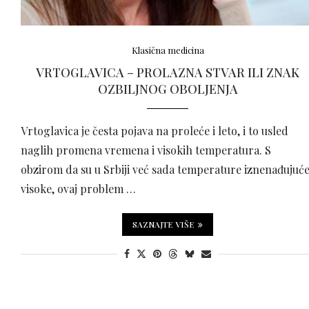
Klasična medicina
VRTOGLAVICA – PROLAZNA STVAR ILI ZNAK
OZBILJNOG OBOLJENJA
Vrtoglavica je česta pojava na proleće i leto, i to usled
naglih promena vremena i visokih temperatura. S
obzirom da su u Srbiji već sada temperature iznenađujuć
visoke, ovaj problem …
SAZNAJTE VIŠE