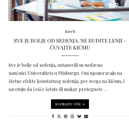
Saveti
SVE JE BOLJE OD SEDENJA, NE BUDITE LENJI –
ČUVAJTE KIČMU
Sve je bolje od sedenja, ustanovili su nedavno
naučnici Univerziteta u Pitsburgu. Oni upozoravaju na
štetne efekte konstatnog sedenja, pre svega na kičmu, i
savetuju da češće šetate ili makar protegnete …
SAZNAJTE VIŠE