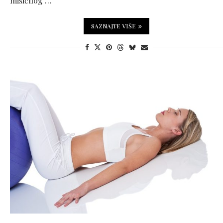
mišićnog …
SAZNAJTE VIŠE