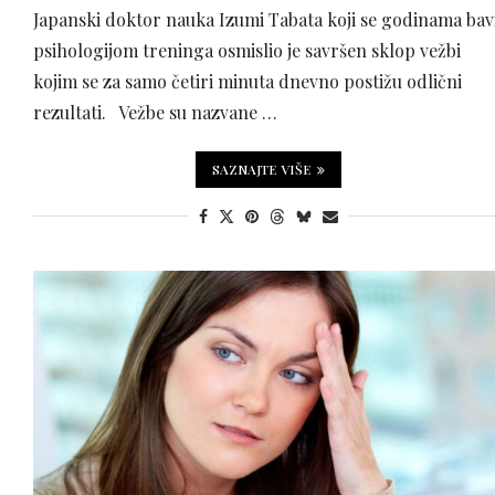
Japanski doktor nauka Izumi Tabata koji se godinama bav
psihologijom treninga osmislio je savršen sklop vežbi
kojim se za samo četiri minuta dnevno postižu odlični
rezultati. Vežbe su nazvane …
SAZNAJTE VIŠE