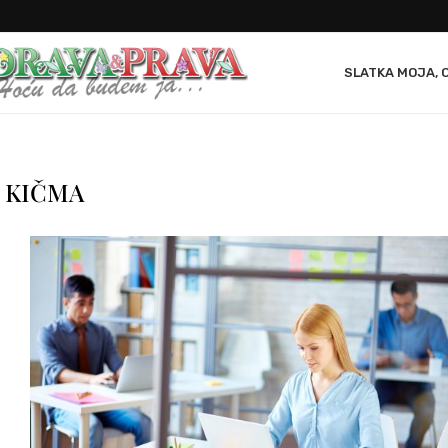
SLATKA MOJA, 
:
KIČMA