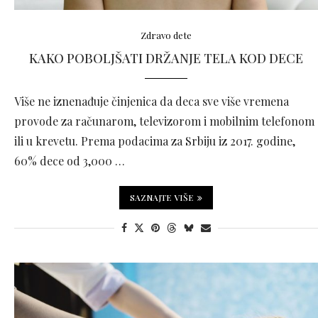
Zdravo dete
KAKO POBOLJŠATI DRŽANJE TELA KOD DECE
Više ne iznenađuje činjenica da deca sve više vremena
provode za računarom, televizorom i mobilnim telefonom
ili u krevetu. Prema podacima za Srbiju iz 2017. godine,
60% dece od 3,000 …
SAZNAJTE VIŠE