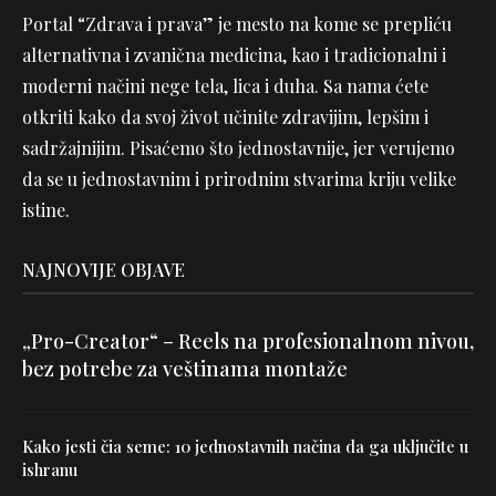
Portal “Zdrava i prava” je mesto na kome se prepliću
alternativna i zvanična medicina, kao i tradicionalni i
moderni načini nege tela, lica i duha. Sa nama ćete
otkriti kako da svoj život učinite zdravijim, lepšim i
sadržajnijim. Pisaćemo što jednostavnije, jer verujemo
da se u jednostavnim i prirodnim stvarima kriju velike
istine.
NAJNOVIJE OBJAVE
„Pro-Creator“ – Reels na profesionalnom nivou,
bez potrebe za veštinama montaže
Kako jesti čia seme: 10 jednostavnih načina da ga uključite u
ishranu