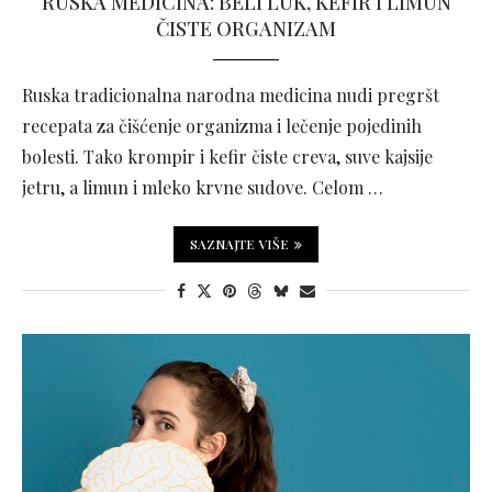
RUSKA MEDICINA: BELI LUK, KEFIR I LIMUN
ČISTE ORGANIZAM
Ruska tradicionalna narodna medicina nudi pregršt
recepata za čišćenje organizma i lečenje pojedinih
bolesti. Tako krompir i kefir čiste creva, suve kajsije
jetru, a limun i mleko krvne sudove. Celom …
SAZNAJTE VIŠE