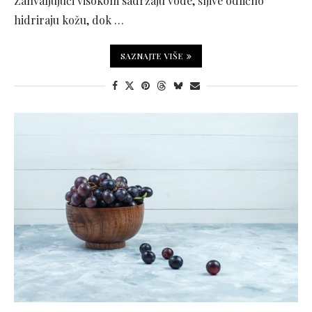
Zahvaljujući visokom sadržaju vode, šljive odlično
hidriraju kožu, dok …
SAZNAJTE VIŠE