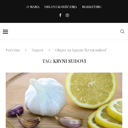
O NAMA
USLOVI KORIŠĆENJA
MARKETING
Početna
Tagovi
Objave sa tagom "krvni sudovi"
TAG:
KRVNI SUDOVI