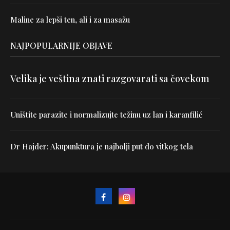
Maline za lepši ten, ali i za masažu
NAJPOPULARNIJE OBJAVE
Velika je veština znati razgovarati sa čovekom
Uništite parazite i normalizujte težinu uz lan i karanfilić
Dr Hajder: Akupunktura je najbolji put do vitkog tela