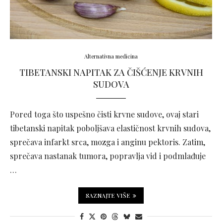
Alternativna medicina
TIBETANSKI NAPITAK ZA ČIŠĆENJE KRVNIH
SUDOVA
Pored toga što uspešno čisti krvne sudove, ovaj stari
tibetanski napitak poboljšava elastičnost krvnih sudova,
sprečava infarkt srca, mozga i anginu pektoris. Zatim,
sprečava nastanak tumora, popravlja vid i podmlađuje
…
SAZNAJTE VIŠE