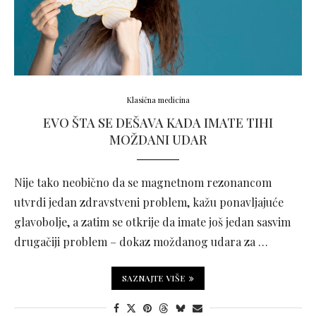
Klasična medicina
EVO ŠTA SE DEŠAVA KADA IMATE TIHI
MOŽDANI UDAR
Nije tako neobično da se magnetnom rezonancom
utvrdi jedan zdravstveni problem, kažu ponavljajuće
glavobolje, a zatim se otkrije da imate još jedan sasvim
drugačiji problem – dokaz moždanog udara za …
SAZNAJTE VIŠE