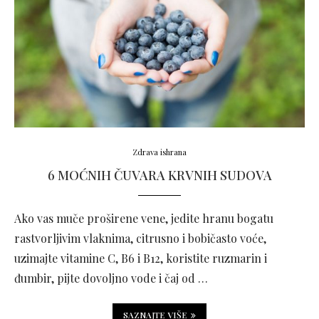
Zdrava ishrana
6 MOĆNIH ČUVARA KRVNIH SUDOVA
Ako vas muče proširene vene, jedite hranu bogatu
rastvorljivim vlaknima, citrusno i bobičasto voće,
uzimajte vitamine C, B6 i B12, koristite ruzmarin i
đumbir, pijte dovoljno vode i čaj od …
SAZNAJTE VIŠE