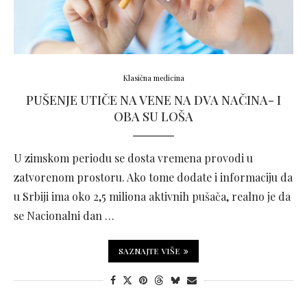
Klasična medicina
PUŠENJE UTIČE NA VENE NA DVA NAČINA- I
OBA SU LOŠA
U zimskom periodu se dosta vremena provodi u
zatvorenom prostoru. Ako tome dodate i informaciju da
u Srbiji ima oko 2,5 miliona aktivnih pušača, realno je da
se Nacionalni dan …
SAZNAJTE VIŠE