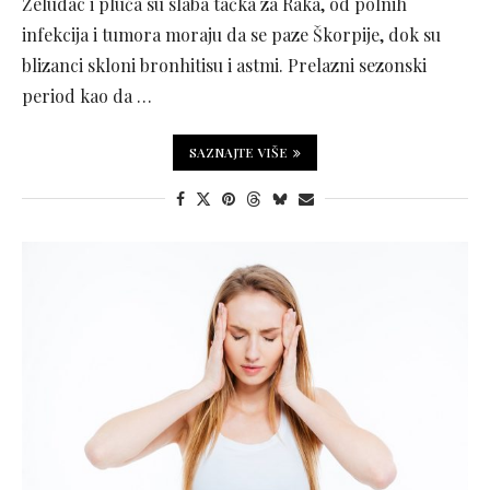
Želudac i pluća su slaba tačka za Raka, od polnih
infekcija i tumora moraju da se paze Škorpije, dok su
blizanci skloni bronhitisu i astmi. Prelazni sezonski
period kao da …
SAZNAJTE VIŠE