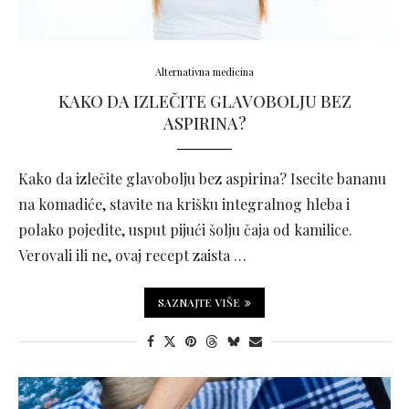
Alternativna medicina
KAKO DA IZLEČITE GLAVOBOLJU BEZ
ASPIRINA?
Kako da izlečite glavobolju bez aspirina? Isecite bananu
na komadiće, stavite na krišku integralnog hleba i
polako pojedite, usput pijući šolju čaja od kamilice.
Verovali ili ne, ovaj recept zaista …
SAZNAJTE VIŠE