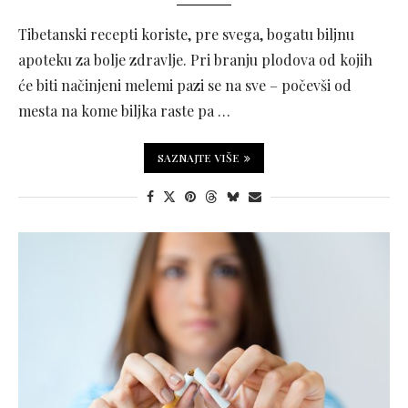
Tibetanski recepti koriste, pre svega, bogatu biljnu
apoteku za bolje zdravlje. Pri branju plodova od kojih
će biti načinjeni melemi pazi se na sve – počevši od
mesta na kome biljka raste pa …
SAZNAJTE VIŠE