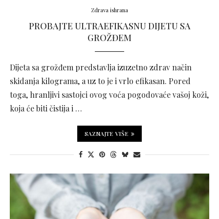
Zdrava ishrana
PROBAJTE ULTRAEFIKASNU DIJETU SA
GROŽĐEM
Dijeta sa grožđem predstavlja izuzetno zdrav način
skidanja kilograma, a uz to je i vrlo efikasan. Pored
toga, hranljivi sastojci ovog voća pogodovaće vašoj koži,
koja će biti čistija i …
SAZNAJTE VIŠE