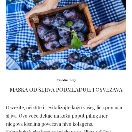
Prirodna nega
MASKA OD ŠLJIVA PODMLAĐUJE I OSVEŽAVA
Osvežite, očistite i revitalizujte kožu vašeg lica pomoću
šljiva. Ovo voće deluje na kožu poput pilinga jer
njegova kiselina povećava nivo kolagena.