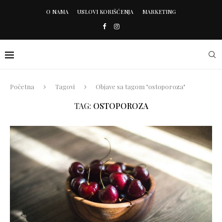
O NAMA
USLOVI KORIŠĆENJA
MARKETING
Početna
Tagovi
Objave sa tagom "ostoporoza"
TAG:
OSTOPOROZA