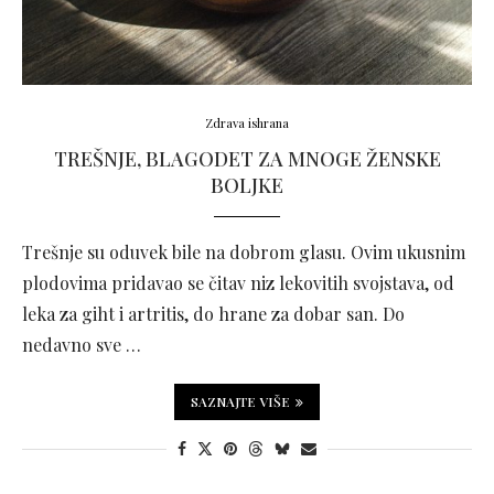
Zdrava ishrana
TREŠNJE, BLAGODET ZA MNOGE ŽENSKE
BOLJKE
Trešnje su oduvek bile na dobrom glasu. Ovim ukusnim
plodovima pridavao se čitav niz lekovitih svojstava, od
leka za giht i artritis, do hrane za dobar san. Do
nedavno sve …
SAZNAJTE VIŠE