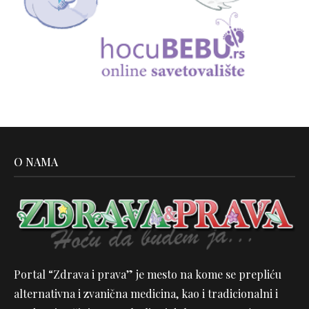
O NAMA
Portal “Zdrava i prava” je mesto na kome se prepliću
alternativna i zvanična medicina, kao i tradicionalni i