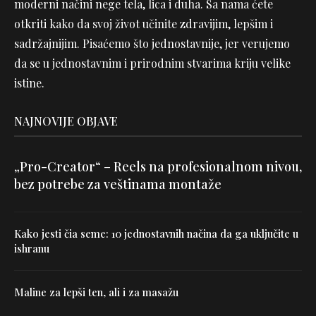
moderni načini nege tela, lica i duha. Sa nama ćete
otkriti kako da svoj život učinite zdravijim, lepšim i
sadržajnijim. Pisaćemo što jednostavnije, jer verujemo
da se u jednostavnim i prirodnim stvarima kriju velike
istine.
NAJNOVIJE OBJAVE
„Pro-Creator“ – Reels na profesionalnom nivou,
bez potrebe za veštinama montaže
Kako jesti čia seme: 10 jednostavnih načina da ga uključite u
ishranu
Maline za lepši ten, ali i za masažu