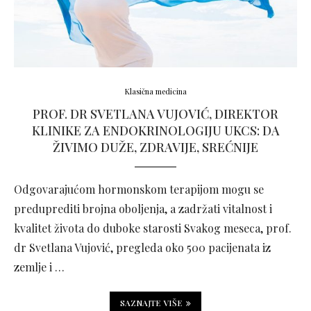
Klasična medicina
PROF. DR SVETLANA VUJOVIĆ, DIREKTOR
KLINIKE ZA ENDOKRINOLOGIJU UKCS: DA
ŽIVIMO DUŽE, ZDRAVIJE, SREĆNIJE
Odgovarajućom hormonskom terapijom mogu se
preduprediti brojna oboljenja, a zadržati vitalnost i
kvalitet života do duboke starosti Svakog meseca, prof.
dr Svetlana Vujović, pregleda oko 500 pacijenata iz
zemlje i …
SAZNAJTE VIŠE