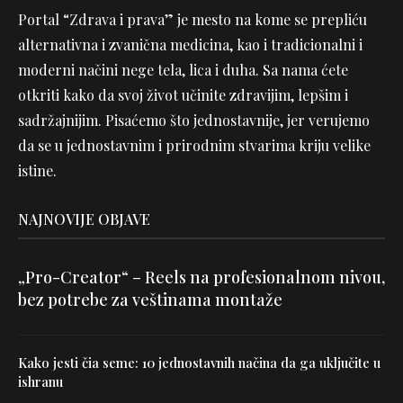
Portal “Zdrava i prava” je mesto na kome se prepliću
alternativna i zvanična medicina, kao i tradicionalni i
moderni načini nege tela, lica i duha. Sa nama ćete
otkriti kako da svoj život učinite zdravijim, lepšim i
sadržajnijim. Pisaćemo što jednostavnije, jer verujemo
da se u jednostavnim i prirodnim stvarima kriju velike
istine.
NAJNOVIJE OBJAVE
„Pro-Creator“ – Reels na profesionalnom nivou,
bez potrebe za veštinama montaže
Kako jesti čia seme: 10 jednostavnih načina da ga uključite u
ishranu