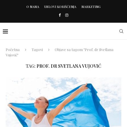
O NAMA
USLOVI KORIŠĆENJA
MARKETING
Početna
Tagovi
Objave sa tagom "Prof. dr Svetlana
Vujović"
TAG:
PROF. DR SVETLANA VUJOVIĆ