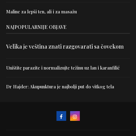
Maline za lepši ten, ali i za masažu
NAJPOPULARNIJE OBJAVE
Velika je veština znati razgovarati sa čovekom
Uništite parazite i normalizujte težinu uz lan i karanfilić
Dr Hajder: Akupunktura je najbolji put do vitkog tela