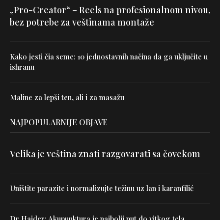
„Pro-Creator“ – Reels na profesionalnom nivou,
bez potrebe za veštinama montaže
Kako jesti čia seme: 10 jednostavnih načina da ga uključite u
ishranu
Maline za lepši ten, ali i za masažu
NAJPOPULARNIJE OBJAVE
Velika je veština znati razgovarati sa čovekom
Uništite parazite i normalizujte težinu uz lan i karanfilić
Dr Hajder: Akupunktura je najbolji put do vitkog tela