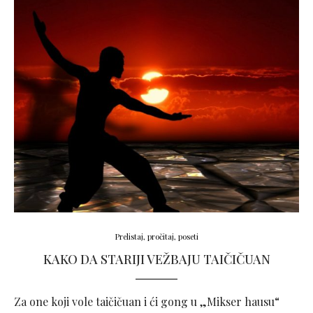
Prelistaj, pročitaj, poseti
KAKO DA STARIJI VEŽBAJU TAIČIČUAN
Za one koji vole taičičuan i ći gong u „Mikser hausu“