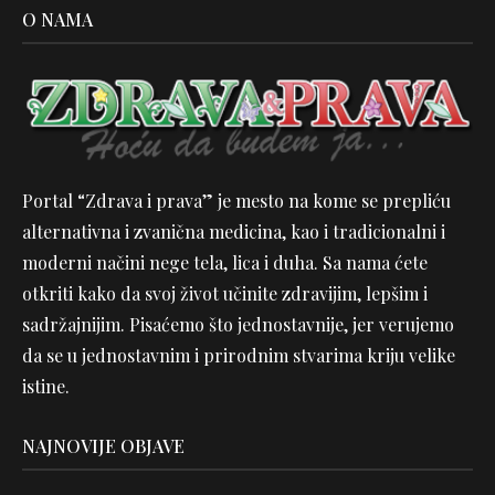
O NAMA
Portal “Zdrava i prava” je mesto na kome se prepliću
alternativna i zvanična medicina, kao i tradicionalni i
moderni načini nege tela, lica i duha. Sa nama ćete
otkriti kako da svoj život učinite zdravijim, lepšim i
sadržajnijim. Pisaćemo što jednostavnije, jer verujemo
da se u jednostavnim i prirodnim stvarima kriju velike
istine.
NAJNOVIJE OBJAVE