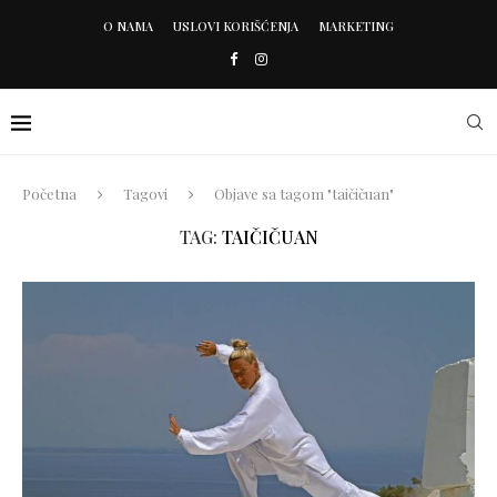
O NAMA
USLOVI KORIŠĆENJA
MARKETING
Početna
Tagovi
Objave sa tagom "taičičuan"
TAG:
TAIČIČUAN