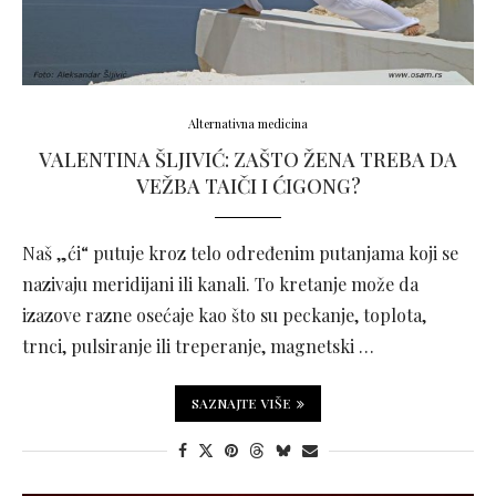
Alternativna medicina
VALENTINA ŠLJIVIĆ: ZAŠTO ŽENA TREBA DA
VEŽBA TAIČI I ĆIGONG?
Naš „ći“ putuje kroz telo određenim putanjama koji se
nazivaju meridijani ili kanali. To kretanje može da
izazove razne osećaje kao što su peckanje, toplota,
trnci, pulsiranje ili treperanje, magnetski …
SAZNAJTE VIŠE