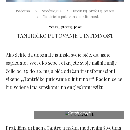
Početna
Srećologija
Prelistaj, pročitaj, poseti
Tantričko putovanje u intimnost
Prelistaj, pročitaj, poseti
TANTRIČKO PUTOVANJE U INTIMNOST
Ako želite da upoznate istinski svoje biće, da jasno
sagledate i svet oko sebe i otkrijete svoje najinitmnije
želje od 27. do 29. maja biće održan transformacioni
vikend „Tantričko putovanje u intimnost“. Radionice će
biti vođene i na srpskom i na engleskom jeziku.
Graphicstock
Praktična primena Tantre u našim modernim životima