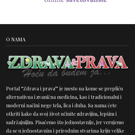
O NAMA
Portal “Zdrava i prava” je mesto na kome se prepliću
alternativna i zvanična medicina, kao i tradicionalni i
moderni načini nege tela, lica i duha. Sa nama ćete
otkriti kako da svoj život učinite zdravijim, lepšim i
sadržajnijim. Pisaćemo što jednostavnije, jer verujemo
da se u jednostavnim i prirodnim stvarima kriju velike