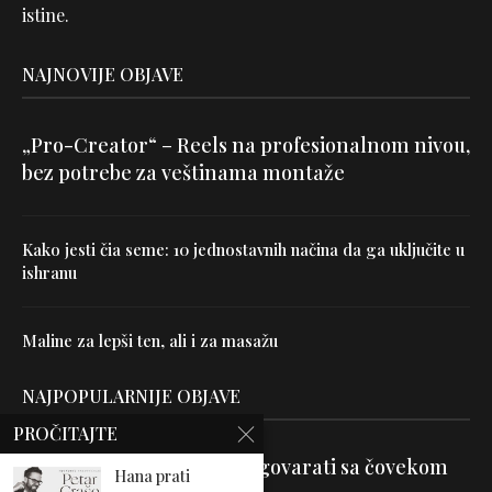
istine.
NAJNOVIJE OBJAVE
„Pro-Creator“ – Reels na profesionalnom nivou,
bez potrebe za veštinama montaže
Kako jesti čia seme: 10 jednostavnih načina da ga uključite u
ishranu
Maline za lepši ten, ali i za masažu
NAJPOPULARNIJE OBJAVE
PROČITAJTE
Velika je veština znati razgovarati sa čovekom
Hana prati