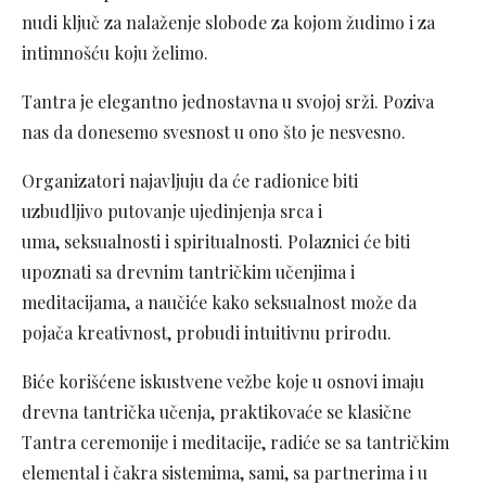
nudi ključ za nalaženje slobode za kojom žudimo i za
intimnošću koju želimo.
Tantra je elegantno jednostavna u svojoj srži. Poziva
nas da donesemo svesnost u ono što je nesvesno.
Organizatori najavljuju da će radionice biti
uzbudljivo putovanje ujedinjenja srca i
uma, seksualnosti i spiritualnosti. Polaznici će biti
upoznati sa
drevnim tantričkim učenjima i
meditacijama, a n
aučiće kako seksualnost može da
pojača kreativnost, probudi intuitivnu prirodu.
Biće korišćene iskustvene vežbe koje u osnovi imaju
drevna tantrička učenja, praktikovaće se klasične
Tantra ceremonije i meditacije, radiće se sa tantričkim
elemental i čakra sistemima, sami, sa partnerima i u