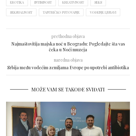
EROTIKA
INTIMNOST
KREATIVNOST
SEKS
SEKSUALNOST
TANTRIČKO PUTOVANJE
VOĐENJE LJUBAVI
prethodna objava
Najmaštovitija majska noć u Beogradu: Pogledajte šta vas
čeka u Noći muzeja
naredna objava
Srbija među vodećim zemljama Evrope po upotrebi antibiotika
MOŽE VAM SE TAKOĐE SVIĐATI