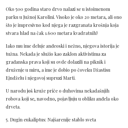
Oko 500 godina staro drvo nalazi se u istoimenom
parku u Južnoj Karolini. Visoko je oko 20 metara, ali ono
što je impresivno kod njega je razgranata krošnja koja
stvara hlad na čak 1.600 metara kvadratnih!
Iako mu ime deluje anđeoski i nežno, njegova istorija je
tužna. Nekada je služio kao zaklon aktivistima za
građanska prava koji su ovde dolazili na piknik i
druženje u miru, a ime je dobio po čoveku Džastisu
Ejndželu i njegovoj supruzi Marti.
U narodu
još
kruže priče o duhovima nekadašnjih
robova koji se, navodno, pojavljuju u obliku anđela oko
drveta.
5. Dugin eukaliptus: Najšarenije stablo sveta