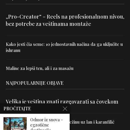
„Pro-Creator“ – Reels na profesionalnom nivou,
bez potrebe za veštinama montaže
Kako jesti čia seme: 10 jednostavnih načina da ga uključite u
ishranu
Maline za lepši ten, ali i za masažu
NAJPOPULARNIJE OBJAVE
Velika je veština znati razgovarati sa čovekom
PROČITAJTE
Odmor iz snova –
Uništite parazite i normalizujte težinu uz lan i karanfilić
egzotične