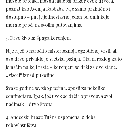
možete pronaći možda najlepši prizor ovog drveća,
poznat kao Avenija Baobaba. Nije samo praktično i
dostupno – put je jednostavno jedan od onih koje
morate proći na svojim putovanjima.
3. Drvo života: Špaga korenjem
Nije riječ o naročito misterioznoj i egzotičnoj vrsti, ali
ovo drvo privuklo je svetsku pažnju. Glavni razlog za to
je način na koji raste – korenjem se drži za dve stene,
„viseći“ iznad pukotine.
Svake godine se, zbog težine, spusti za nekoliko
centimetara. Ipak, još uvek se drži i opravdava svoj
nadimak – drvo života.
4. Anđeoski hrast: Tužna uspomena iz doba
robovlasništva