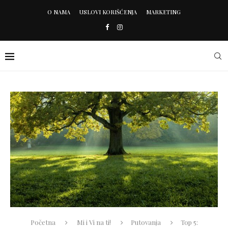
O NAMA
USLOVI KORIŠĆENJA
MARKETING
Početna
Mi i Vi na ti!
Putovanja
Top 5: