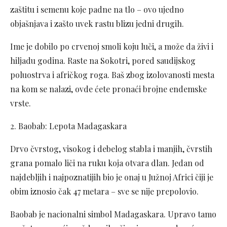
zaštitu i semenu koje padne na tlo – ovo ujedno
objašnjava i zašto uvek rastu blizu jedni drugih.
Ime je dobilo po crvenoj smoli koju luči, a može da živi i
hiljadu godina. Raste na Sokotri, pored saudijskog
poluostrva i afričkog roga. Baš zbog izolovanosti mesta
na kom se nalazi, ovde ćete pronaći brojne endemske
vrste.
2. Baobab: Lepota Madagaskara
Drvo čvrstog, visokog i debelog stabla i manjih, čvrstih
grana pomalo liči na ruku koja otvara dlan. Jedan od
najdebljih i najpoznatijih bio je onaj u Južnoj Africi čiji je
obim iznosio čak 47 metara – sve se nije prepolovio.
Baobab je nacionalni simbol Madagaskara. Upravo tamo