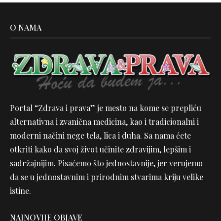
O NAMA
Portal “Zdrava i prava” je mesto na kome se prepliću
alternativna i zvanična medicina, kao i tradicionalni i
moderni načini nege tela, lica i duha. Sa nama ćete
otkriti kako da svoj život učinite zdravijim, lepšim i
sadržajnijim. Pisaćemo što jednostavnije, jer verujemo
da se u jednostavnim i prirodnim stvarima kriju velike
istine.
NAJNOVIJE OBJAVE