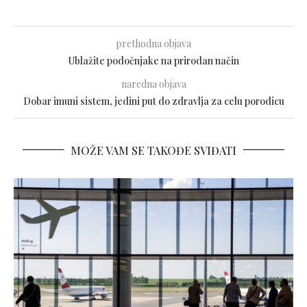
prethodna objava
Ublažite podočnjake na prirodan način
naredna objava
Dobar imuni sistem, jedini put do zdravlja za celu porodicu
MOŽE VAM SE TAKOĐE SVIĐATI