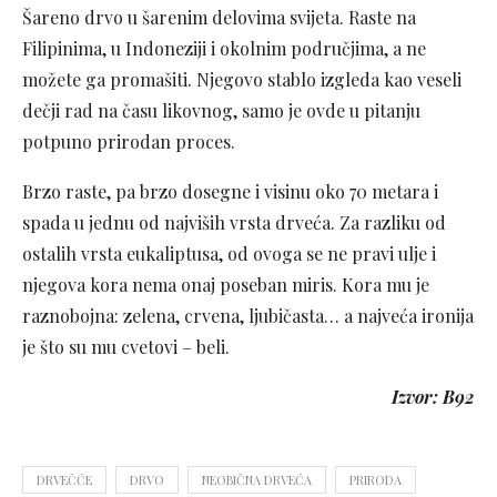
Šareno drvo u šarenim delovima svijeta. Raste na
Filipinima, u Indoneziji i okolnim područjima, a ne
možete ga promašiti. Njegovo stablo izgleda kao veseli
dečji rad na času likovnog, samo je ovde u pitanju
potpuno prirodan proces.
Brzo raste, pa brzo dosegne i visinu oko 70 metara i
spada u jednu od najviših vrsta drveća. Za razliku od
ostalih vrsta eukaliptusa, od ovoga se ne pravi ulje i
njegova kora nema onaj poseban miris. Kora mu je
raznobojna: zelena, crvena, ljubičasta… a najveća ironija
je što su mu cvetovi – beli.
Izvor: B92
DRVEČĆE
DRVO
NEOBIČNA DRVEĆA
PRIRODA