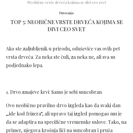
Neobične vrste drveća kojima se divi ceo svet
Putovanja
TOP 5: NEOBIČNE VRSTE DRVEĆA KOJIMA SE
DIVI CEO SVET
Ako ste zaljubljenik u prirodu, oduševiće vas ovih pet
vrsta drveća. Za neka ste čuli, za neka ne, ali sva su
podjednako lepa.
1. Drvo zmajeve krvi: Samo je sebi suncobran
Ovo neobično pravilno drvo izgleda kao da svaki dan
„ide kod frizera“, ali upravo taj izgled pomogao mu je
da se adaptira na specifične vremenske uslove. Tako, na
primer, njegova krošnja liči na suncobran i pruža