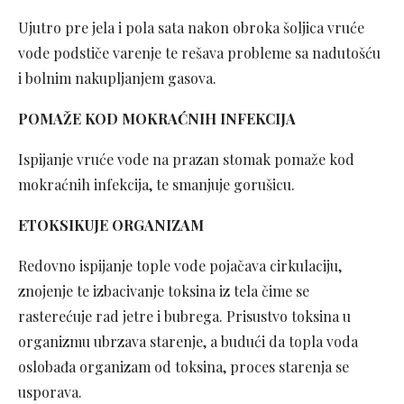
Ujutro pre jela i pola sata nakon obroka šoljica vruće
vode podstiče varenje te rešava probleme sa nadutošću
i bolnim nakupljanjem gasova.
POMAŽE KOD MOKRAĆNIH INFEKCIJA
Ispijanje vruće vode na prazan stomak pomaže kod
mokraćnih infekcija, te smanjuje gorušicu.
ETOKSIKUJE ORGANIZAM
Redovno ispijanje tople vode pojačava cirkulaciju,
znojenje te izbacivanje toksina iz tela čime se
rasterećuje rad jetre i bubrega. Prisustvo toksina u
organizmu ubrzava starenje, a budući da topla voda
oslobađa organizam od toksina, proces starenja se
usporava.