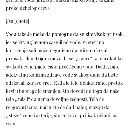
preko debelog creva.
[/su_quote]
Voda takođe može da pomogne da snizite visok pritisak
,
jer se krv uglavnom sastoji od vode. Preterano
korišćenje soli može negativno da utiče na krvni
pritisak, ali natrijum može da se „ispere“ iz tela ukoliko
svakodnevno pijete čistu prečišćenu vodu. Dakle, pijte
adekvatnu količinu zdrave vode svakog dana da biste
održavali zdravo srce. Kada je telo dehidrirano, protok
krvi u bubrege je smanjen, što dovodi do toga da naše
telo „misli“ da nema dovoljno tečnosti. Telo će
reagovati na taj način što će dati nalog mozgu da
„steže“ vene i arterije, što će krvni pritisak učiniti još
višim.