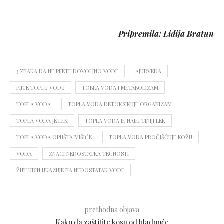
Pripremila: Lidija Bratun
3 ZNAKA DA NE PIJETE DOVOLJNO VODE
AJURVEDA
PIJTE TOPLU VODU
TOBLA VODA I METABOLIZAM
TOPLA VODA
TOPLA VODA DETOKSIKUJE ORGANIZAM
TOPLA VODA JE LEK
TOPLA VODA JE NAJEFTINIJI LEK
TOPLA VODA OPUŠTA MIŠIĆE
TOPLA VODA PROČIŠĆUJE KOŽU
VODA
ZNACI NEDOSTATKA TEČNOSTI
ŽUT URIN UKAZUJE NA NEDOSTATAK VODE
prethodna objava
Kako da zaštitite kosu od hladnoće