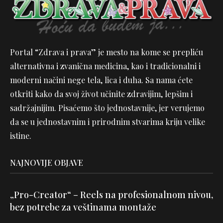
Portal “Zdrava i prava” je mesto na kome se prepliću
alternativna i zvanična medicina, kao i tradicionalni i
moderni načini nege tela, lica i duha. Sa nama ćete
otkriti kako da svoj život učinite zdravijim, lepšim i
sadržajnijim. Pisaćemo što jednostavnije, jer verujemo
da se u jednostavnim i prirodnim stvarima kriju velike
istine.
NAJNOVIJE OBJAVE
„Pro-Creator“ – Reels na profesionalnom nivou,
bez potrebe za veštinama montaže