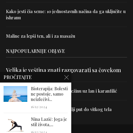
Kako jesti čia seme: 10 jednostavnih načina da ga uključite u
ishranu
Maline za lepši ten, ali i za masažu
NAJPOPULARNIJE OBJAVE
Velika je veština znati razgovarati sa čovekom
PROČITAJTE
Bioterapija: Bolesti
Uništite parazite i normalizujte težinu uz lan i karanfilić
ne postoje, samo
neizlečivi...
16/12/2024
Dr Hajder: Akupunktura je najbolji put do vitkog tela
Nina Lazić: Joga je
stil života,...
16/12/2024