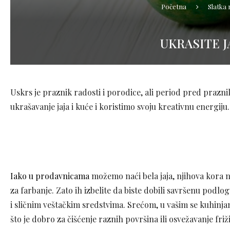
Početna
Slatka
UKRASITE J
Uskrs je praznik radosti i porodice, ali period pred prazn
ukrašavanje jaja i kuće i koristimo svoju kreativnu energiju
Iako u prodavnicama
možemo naći bela jaja, njihova kora ni
za farbanje. Zato ih izbelite da biste dobili savršenu podlog
i sličnim veštačkim sredstvima. Srećom, u vašim se kuhinja
što je dobro za čišćenje raznih površina ili osvežavanje friži