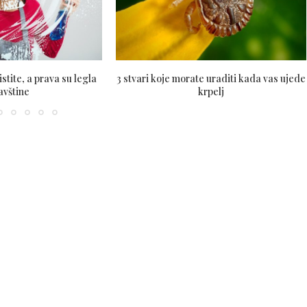
tite, a prava su legla
3 stvari koje morate uraditi kada vas ujede
javštine
krpelj