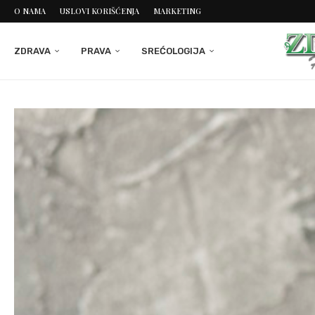
O NAMA
USLOVI KORIŠĆENJA
MARKETING
ZDRAVA
PRAVA
SREĆOLOGIJA