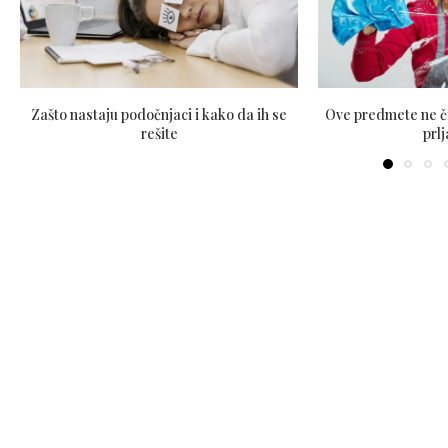
Zašto nastaju podočnjaci i kako da ih se
Ove predmete ne čis
rešite
prl