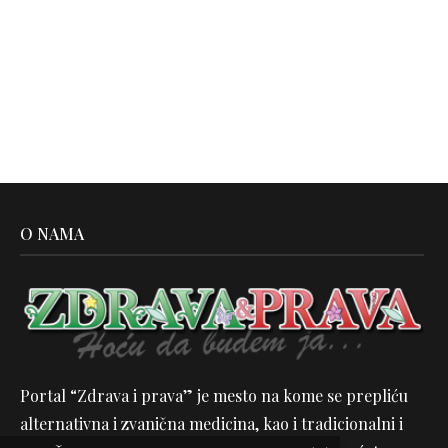
O NAMA
Portal “Zdrava i prava” je mesto na kome se prepliću
alternativna i zvanična medicina, kao i tradicionalni i