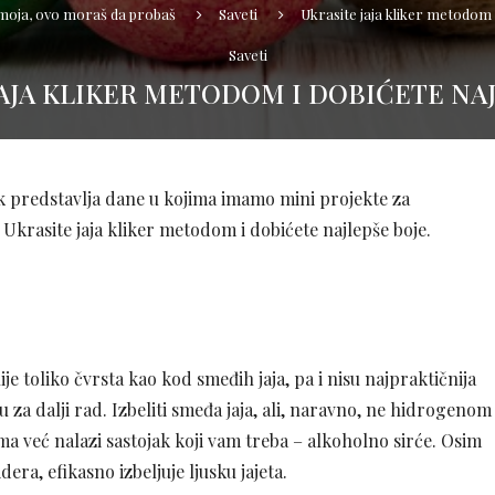
 moja, ovo moraš da probaš
Saveti
Ukrasite jaja kliker metodom i
Saveti
AJA KLIKER METODOM I DOBIĆETE NA
ik predstavlja dane u kojima imamo mini projekte za
. Ukrasite jaja kliker metodom i dobićete najlepše boje.
je toliko čvrsta kao kod smeđih jaja, pa i nisu najpraktičnija
u za dalji rad. Izbeliti smeđa jaja, ali, naravno, ne hidrogenom
ma već nalazi sastojak koji vam treba – alkoholno sirće. Osim
dera, efikasno izbeljuje ljusku jajeta.