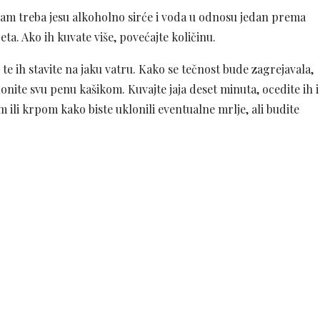
 vam treba jesu alkoholno sirće i voda u odnosu jedan prema
eta. Ako ih kuvate više, povećajte količinu.
te ih stavite na jaku vatru. Kako se tečnost bude zagrejavala,
onite svu penu kašikom. Kuvajte jaja deset minuta, ocedite ih i
li krpom kako biste uklonili eventualne mrlje, ali budite