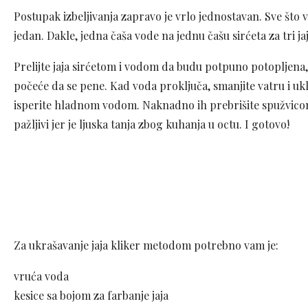
Postupak izbeljivanja zapravo je vrlo jednostavan. Sve što
jedan. Dakle, jedna čaša vode na jednu čašu sirćeta za tri jaj
Prelijte jaja sirćetom i vodom da budu potpuno potopljena, 
počeće da se pene. Kad voda proključa, smanjite vatru i ukl
isperite hladnom vodom. Naknadno ih prebrišite spužvicom i
pažljivi jer je ljuska tanja zbog kuhanja u octu. I gotovo!
Za ukrašavanje jaja kliker metodom potrebno vam je:
vruća voda
kesice sa bojom za farbanje jaja