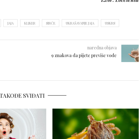
JAJA
KLIKER
SIRĆE
UKRAŠAVANJE JAJA
USKRS
naredna objava
9 znakova da pijete previše vode
TAKOĐE SVIĐATI