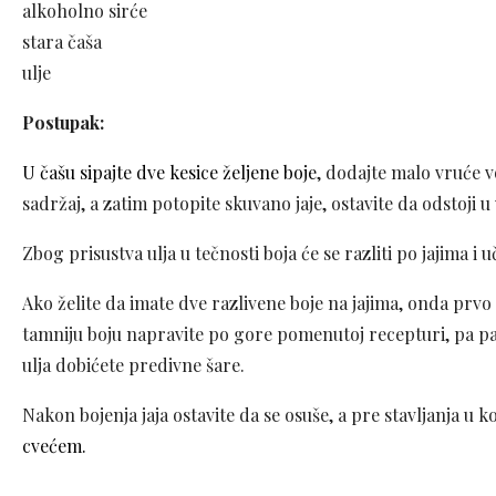
alkoholno sirće
stara čaša
ulje
Postupak:
U čašu sipajte dve kesice željene boje
, dodajte malo vruće v
sadržaj, a zatim potopite skuvano jaje, ostavite da odstoji u
Zbog prisustva ulja u tečnosti boja će se razliti po jajima i 
Ako želite da imate dve razlivene boje na jajima, onda prvo ob
tamniju boju napravite po gore pomenutoj recepturi, pa pažl
ulja dobićete predivne šare.
Nakon bojenja jaja ostavite da se osuše, a pre stavljanja u k
cvećem.