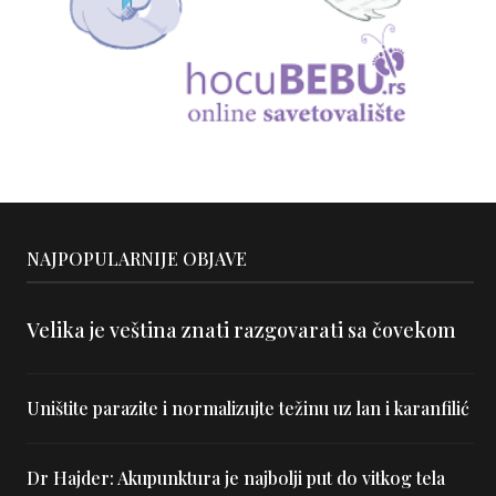
NAJPOPULARNIJE OBJAVE
Velika je veština znati razgovarati sa čovekom
Uništite parazite i normalizujte težinu uz lan i karanfilić
Dr Hajder: Akupunktura je najbolji put do vitkog tela