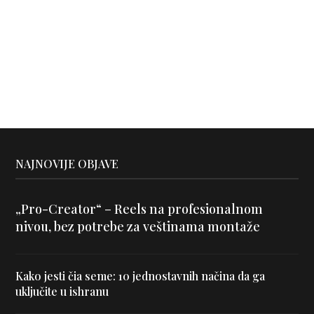
NAJNOVIJE OBJAVE
„Pro-Creator“ – Reels na profesionalnom
nivou, bez potrebe za veštinama montaže
Kako jesti čia seme: 10 jednostavnih načina da ga
uključite u ishranu