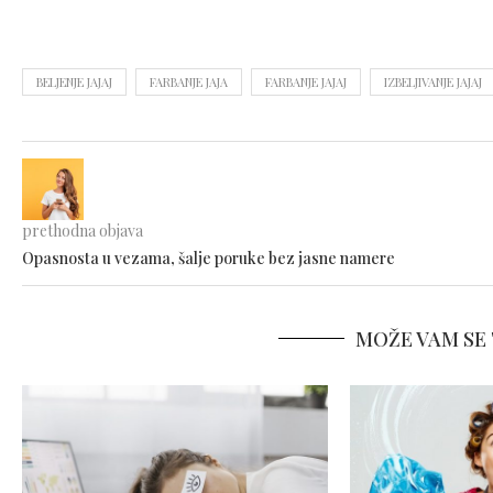
BELJENJE JAJAJ
FARBANJE JAJA
FARBANJE JAJAJ
IZBELJIVANJE JAJAJ
prethodna objava
Opasnosta u vezama, šalje poruke bez jasne namere
MOŽE VAM SE 