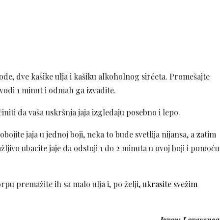
ode, dve kašike ulja i kašiku alkoholnog sirćeta. Promešajte
 vodi 1 minut i odmah ga izvadite.
učiniti da vaša uskršnja jaja izgledaju posebno i lepo.
ojite jaja u jednoj boji, neka to bude svetlija nijansa, a zatim
jivo ubacite jaje da odstoji 1 do 2 minuta u ovoj boji i pomoću
orpu premažite ih sa malo ulja i, po želji,
ukrasite svežim
Izvor: Lovesensa