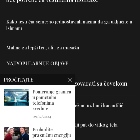
Kako jesti čia seme: 10 jednostavnih načina da ga uključite u
ishranu
Maline za lepši ten, ali i za masažu
NAJPOPULARNIJE OBJAVE
PROČITAJTE
Velika je veština znati razgovarati sa čovekom
Pomeranje granica
u pametnim
telefonima
Uništite parazite i normalizujte težinu uz lan i karanfilić
srednje...
09/12/2024
Dr Hajder: Akupunktura je najbolji put do vitkog tela
Probudite
prazničnu energiju