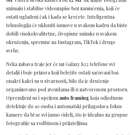
snimaju i stabilne videozapise bez zamućenja, koji će
ostati uglađeni čak i kada se krećete. Inteligentna
tehnologija će ukloniti šumove u svakom kadru da biste
dobili visokokvalitetne, živopisne snimke u svakom
okruženju, spremne za Instagram, TikTok i druge
svrhe.
Neka zabava traje jer će uz Galaxy S22 telefone svi
detalji i boje prizora koji beležite ostati sačuvani baš
onakvi kakvi su u stvarnosti, bilo da je druženje
organizovano pod zvezdama ili u zatvorenom prostoru.
Opremljeni su i opcijom
auto framing
koja odjednom
detektuje do 10 osoba i automatski prilagođava fokus
kamere da bi se svi jasno videli, što je idealno za grupne
fotografije sa rodbinom i prijateljima.