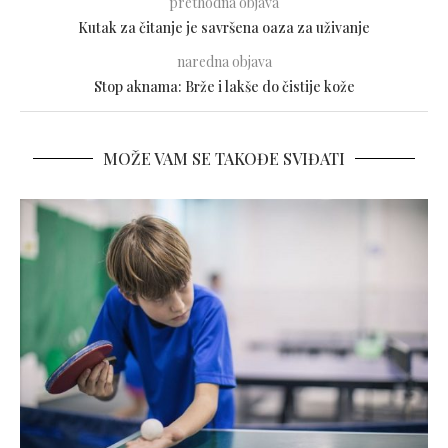
prethodna objava
Kutak za čitanje je savršena oaza za uživanje
naredna objava
Stop aknama: Brže i lakše do čistije kože
MOŽE VAM SE TAKOĐE SVIĐATI