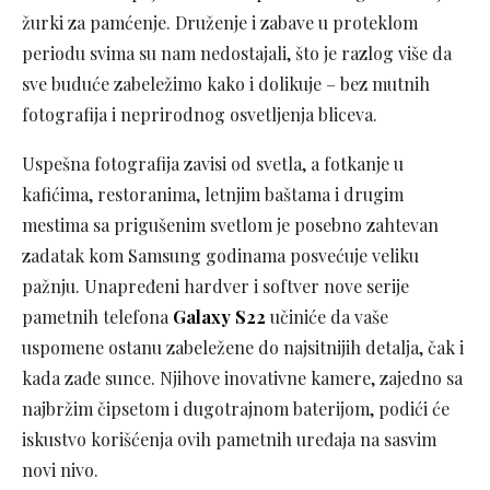
žurki za pamćenje. Druženje i zabave u proteklom
periodu svima su nam nedostajali, što je razlog više da
sve buduće zabeležimo kako i dolikuje – bez mutnih
fotografija i neprirodnog osvetljenja bliceva.
Uspešna fotografija zavisi od svetla, a fotkanje u
kafićima, restoranima, letnjim baštama i drugim
mestima sa prigušenim svetlom je posebno zahtevan
zadatak kom Samsung godinama posvećuje veliku
pažnju. Unapređeni hardver i softver nove serije
pametnih telefona
Galaxy S22
učiniće da vaše
uspomene ostanu zabeležene do najsitnijih detalja, čak i
kada zađe sunce. Njihove inovativne kamere, zajedno sa
najbržim čipsetom i dugotrajnom baterijom, podići će
iskustvo korišćenja ovih pametnih uređaja na sasvim
novi nivo.