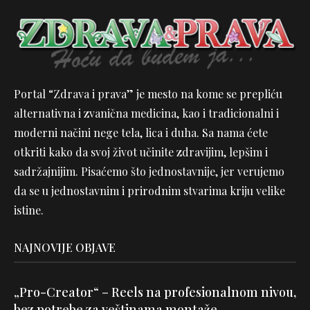
Portal “Zdrava i prava” je mesto na kome se prepliću
alternativna i zvanična medicina, kao i tradicionalni i
moderni načini nege tela, lica i duha. Sa nama ćete
otkriti kako da svoj život učinite zdravijim, lepšim i
sadržajnijim. Pisaćemo što jednostavnije, jer verujemo
da se u jednostavnim i prirodnim stvarima kriju velike
istine.
NAJNOVIJE OBJAVE
„Pro-Creator“ – Reels na profesionalnom nivou,
bez potrebe za veštinama montaže