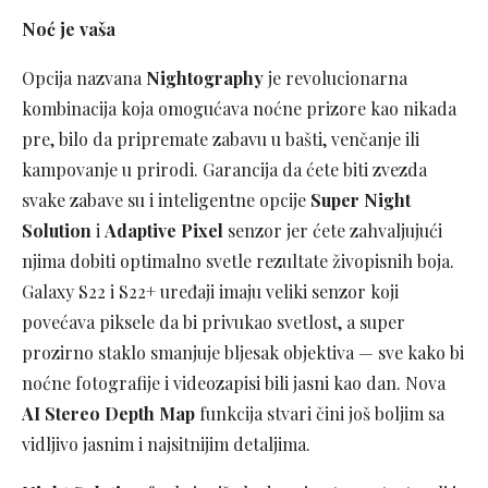
Noć je vaša
Opcija nazvana
Nightography
je revolucionarna
kombinacija koja omogućava noćne prizore kao nikada
pre, bilo da pripremate zabavu u bašti, venčanje ili
kampovanje u prirodi. Garancija da ćete biti zvezda
svake zabave su i inteligentne opcije
Super Night
Solution
i
Adaptive Pixel
senzor jer ćete zahvaljujući
njima dobiti optimalno svetle rezultate živopisnih boja.
Galaxy S22 i S22+ uređaji imaju veliki senzor koji
povećava piksele da bi privukao svetlost, a super
prozirno staklo smanjuje bljesak objektiva — sve kako bi
noćne fotografije i videozapisi bili jasni kao dan. Nova
AI Stereo Depth Map
funkcija stvari čini još boljim sa
vidljivo jasnim i najsitnijim detaljima.