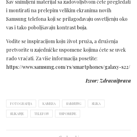
Sav snimljeni materijal sa zadovoljstvom ćete pregledati
i montirati na prelepim velikim ekranima novih
Samsung telefona koji se prilagođavaju osvetljenju oko
vas i tako poboljšavaju kontrast
boja
.
Vodite se inspiracijom koju život pruža, a druženja
pretvorite u zajedničke uspomene kojima ćete se uvek
rado vraćati. Za više informacija posetite:
https://www.samsung.com/rs/smartphones/galaxy-s22/
Izvor: Zdravaiprava
FOTOGRAFIJA
KAMERA
SAMSUNG
SLIKA
SLIKANJE
TELEFON
USPOMENE