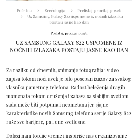
Početna
Srećologija
Prelistaj, pročitaj, poseti
Uz Samsung Galaxy S22 uspomene iz noćnih izlazaka
postaju jasne kao dan
Prelistaj, pročitaj, poseti
UZ SAMSUNG GALAXY S22 USPOMENE IZ
NOĆNIH IZLAZAKA POSTAJU JASNE KAO DAN
Za razliku od dnevnih, snimanje fotografija i video
zapisa tokom noći uvek je bilo poseban izazov za svakog
vlasnika pametnog telefona. Radost beleženja dragih
momenata tokom druženja i zabava sa slabijim svetlom
sada može biti potpuna i neometana jer sjajne
karakteristike novih Samsung telefona serije Galaxy S22
ruše sve barijere, pa i one svetlosne.
Dolazi nam toplije vreme i inspiriše nas organizovanje