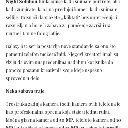
Night Solution
funkcioniše kada snimate portrete, ali i
kada zumirate, kao i na prednjoj kameri kada snimate
selfije. To znači da možete „kliktati“ bez opterećenja i
razmišljanja hoće li zabava za pamćenje završiti uz
mutne i tamne fotografije.
Galaxy S22 serija postavlja nove standarde za ono što
pametni telefon može učiniti. Njegovi kreatori imali su
viziju da ovim unapređenjima nadahnu korisnike da
ponovo postanu kreativni i svoje ideje uspešno
sprovedu u delo.
Neka zabava traje
Trostruka zadnja kamera i selfi kamera ovih telefona je
kao profesionalna oprema koja staje u jednu ruku.
Moćna glavna kamera od
50 MP
, telefoto kamera od
10
MP
i ultra široka kamera od
12 MP
uz sjajne fotografije