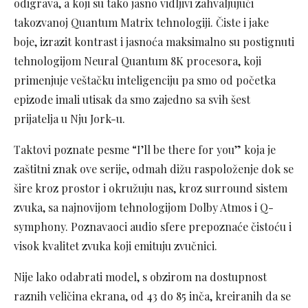
odigrava, a koji su tako jasno vidljivi zahvaljujući
takozvanoj Quantum Matrix tehnologiji. Čiste i jake
boje, izrazit kontrast i jasnoća maksimalno su postignuti
tehnologijom Neural Quantum 8K procesora, koji
primenjuje veštačku inteligenciju pa smo od početka
epizode imali utisak da smo zajedno sa svih šest
prijatelja u Nju Jork-u.
Taktovi poznate pesme “I’ll be there for you” koja je
zaštitni znak ove serije, odmah dižu raspoloženje dok se
šire kroz prostor i okružuju nas, kroz surround sistem
zvuka, sa najnovijom tehnologijom Dolby Atmos i Q-
symphony. Poznavaoci audio sfere prepoznaće čistoću i
visok kvalitet zvuka koji emituju zvučnici.
Nije lako odabrati model, s obzirom na dostupnost
raznih veličina ekrana, od 43 do 85 inča, kreiranih da se