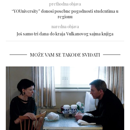
prethodna objava
“YOUniversity” donosi posebne pogodnosti studentima u
regionu
naredna objava
Još samo tri dana do kraja Vulkanovog sajma knjiga
MOŽE VAM SE TAKOĐE SVIĐATI