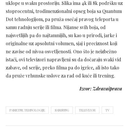
uklope u svaku prostoriju. Slika ima 4k ili 8k podršku uz
stoprocentni, trodimenzionalni opseg boja sa Quantum
Dot tehnologijom, pa pruža osećaj pravog teleporta u
samu radnju serije ili filma. Nijanse svih boja, od
najsvetlijih pa do najtamnijih, su kao u prirodi, jarke i
originalne uz apsolutni volumen, sjaj i preciznost koji
ne zavise od nivoa osvetljenosti. Ono što je neizbežno
istaći, ovi televizori napravljeni su da dočaraju svaki vid
zabave, od serije, preko filma pa do igrice, ali isto tako
da pruže vrhunske uslove za rad od kuće ili trening.
Izvor: Zdravaiprava
PAMETNE TEHNOLOGIJE
SAMSUNG
TELEVIZOR
TV