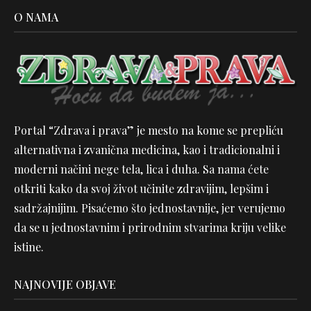
O NAMA
Portal “Zdrava i prava” je mesto na kome se prepliću
alternativna i zvanična medicina, kao i tradicionalni i
moderni načini nege tela, lica i duha. Sa nama ćete
otkriti kako da svoj život učinite zdravijim, lepšim i
sadržajnijim. Pisaćemo što jednostavnije, jer verujemo
da se u jednostavnim i prirodnim stvarima kriju velike
istine.
NAJNOVIJE OBJAVE