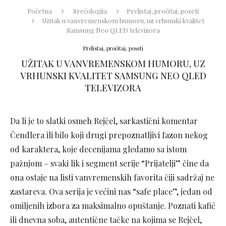
Početna
Srećologija
Prelistaj, pročitaj, poseti
Užitak u vanvremenskom humoru, uz vrhunski kvalitet
Samsung Neo QLED televizora
Prelistaj, pročitaj, poseti
UŽITAK U VANVREMENSKOM HUMORU, UZ
VRHUNSKI KVALITET SAMSUNG NEO QLED
TELEVIZORA
Da li je to slatki osmeh Rejčel, sarkastični komentar
Čendlera ili bilo koji drugi prepoznatljivi fazon nekog
od karaktera, koje decenijama gledamo sa istom
pažnjom – svaki lik i segment serije “Prijatelji” čine da
ona ostaje na listi vanvremenskih favorita čiji sadržaj ne
zastareva. Ova serija je većini nas “safe place”, jedan od
omiljenih izbora za maksimalno opuštanje. Poznati kafić
ili dnevna soba, autentične tačke na kojima se Rejčel,