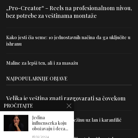
„Pro-Creator“ – Reels na profesionalnom nivou,
bez potrebe za veštinama montaže
Kako jesti čia seme: 10 jednostavnih načina da ga uključite u
ishranu
Maline za lepši ten, ali i za masažu
NAJPOPULARNIJE OBJAVE
Velika je veština znati razgovarati sa čovekom
PROČITAJTE
Jedina
Uništite parazite i normalizujte težinu uz lan i karanfilić
influenserka koju
obožavaju i deca...
16/12/2024