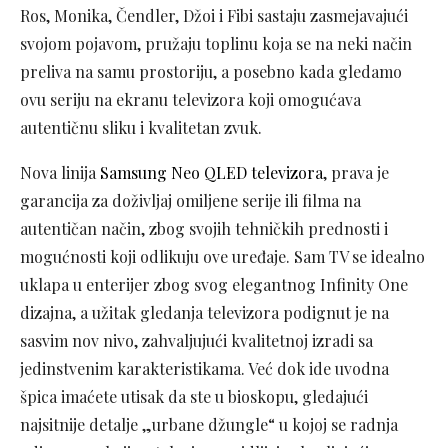
Ros, Monika, Čendler, Džoi i Fibi sastaju zasmejavajući
svojom pojavom, pružaju toplinu koja se na neki način
preliva na samu prostoriju, a posebno kada gledamo
ovu seriju na ekranu televizora koji omogućava
autentičnu sliku i kvalitetan zvuk.
Nova linija
Samsung Neo QLED televizora
, prava je
garancija za doživljaj omiljene serije ili filma na
autentičan način, zbog svojih tehničkih prednosti i
mogućnosti koji odlikuju ove uređaje. Sam TV se idealno
uklapa u enterijer zbog svog elegantnog Infinity One
dizajna, a užitak gledanja televizora podignut je na
sasvim nov nivo, zahvaljujući kvalitetnoj izradi sa
jedinstvenim karakteristikama. Već dok ide uvodna
špica imaćete utisak da ste u bioskopu, gledajući
najsitnije detalje „urbane džungle“ u kojoj se radnja