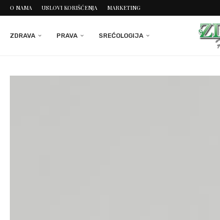
O NAMA
USLOVI KORIŠĆENJA
MARKETING
ZDRAVA
PRAVA
SREĆOLOGIJA