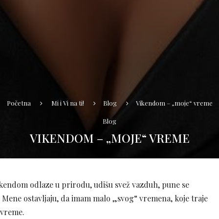
Početna
Mi i Vi na ti!
Blog
Vikendom – „moje“ vreme
Blog
VIKENDOM – „MOJE“ VREME
 vikendom odlaze u prirodu, udišu svež vazduh, pune se
e. Mene ostavljaju, da imam malo „svog“ vremena, koje traje
 vreme.