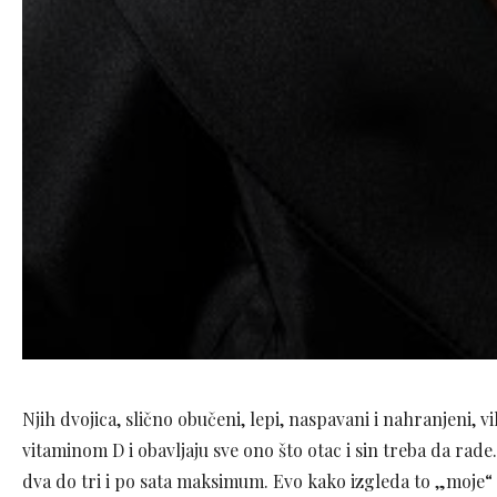
Njih dvojica, slično obučeni, lepi, naspavani i nahranjeni,
vitaminom D i obavljaju sve ono što otac i sin treba da rad
dva do tri i po sata maksimum. Evo kako izgleda to „moje“