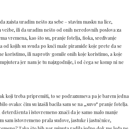
 da zaista uradim nešto za sebe – stavim masku na lice,
m vežbe, ili da uradim nešto od onih neredovnih poslova za
a vremena, kao što su, pranje fotelja, fioka, sređivanje
na od kojih su svuda po kući male piramide koje prete da se
 ne koristimo, ili naprotiv gomile onih koje koristimo, a koje
pjutera jer nam je tu najzgodnije, i od čega se komp ni ne
učak koji treba pripremiti, to se podrazumeva pa je barem jedna
ilo ovako: čim su izašli bacila sam se na „suvo“ pranje fotelja.
 deterdženta i istovremeno znači da je samo malo manje
m sam istovremeno prala sudove, jastuke i jastučnice,
ovremeno? Tako što bih par minuta radila jedno dok me leđa ne