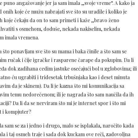
je puno angažovanje jer ja sam imala „svoje vreme“. A kako ja
 onih koje će mužu nabrajati sve što su uradile i koliko je
ih koje čekaju da on to sam primeti i kaže „bravo ženo
rihvatiti s osmehom, doduše, nekada nakiselim, nekada
dem imala vremena.
a što ponavljam sve što su mama i baka činile a što sam se
im ručak i čije igračke i rasparene čarape da pokupim. Da li
đa dok zadihana cedim jastuke osećajući bol u zglobovima; ili
no ću ugrabiti i tridesetak trbušnjaka kao i deset minuta
avim da je skinem). Da li je kazna što mi komunikacija sa
vim temu nedorečenom; ili je nagrada što sam naučila da ih
ji? Da li da se nerviram što mi je internet spor i što mi
t i kompjuter?
la sam se za i jedno i drugo, malo se isplakala, naročito kada
ala i taj osmeh traje i sada dok kuckam ove reči, zadovoljna