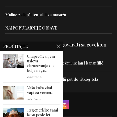
Maline za lepši ten, ali i za masažu
NAJPOPULARNIJE OBJAVE
Velika je veština znati razgovarati sa čovekom
PROČITAJTE
Unapređivanjem
uslova
Uništite parazite i normalizujte težinu uz lan i karanfilić
obrazovanja do
bolje nege...
09/12/2024
Dr Hajder: Akupunktura je najbolji put do vitkog tela
Vaša koža zimi
vapi za većom...
16/12/2024
Regenerišite sami
kosu posle leta.