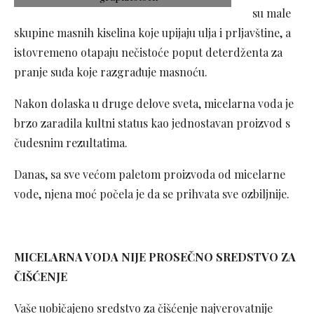
su male
skupine masnih kiselina koje upijaju ulja i prljavštine, a
istovremeno otapaju nečistoće poput deterdženta za
pranje suđa koje razgrađuje masnoću.
Nakon dolaska u druge delove sveta, micelarna voda je
brzo zaradila kultni status kao jednostavan proizvod s
čudesnim rezultatima.
Danas, sa sve većom paletom proizvoda od micelarne
vode, njena moć počela je da se prihvata sve ozbiljnije.
MICELARNA VODA NIJE PROSEČNO SREDSTVO ZA
ČIŠĆENJE
Vaše uobičajeno sredstvo za čišćenje najverovatnije