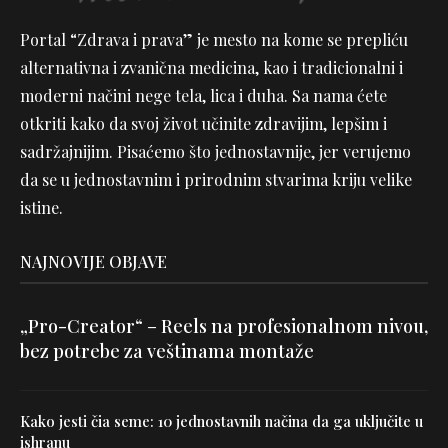
Portal “Zdrava i prava” je mesto na kome se prepliću
alternativna i zvanična medicina, kao i tradicionalni i
moderni načini nege tela, lica i duha. Sa nama ćete
otkriti kako da svoj život učinite zdravijim, lepšim i
sadržajnijim. Pisaćemo što jednostavnije, jer verujemo
da se u jednostavnim i prirodnim stvarima kriju velike
istine.
NAJNOVIJE OBJAVE
„Pro-Creator“ – Reels na profesionalnom nivou,
bez potrebe za veštinama montaže
Kako jesti čia seme: 10 jednostavnih načina da ga uključite u
ishranu