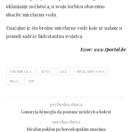
uklanjanje nečistoća, u svoju torbicu obavezno
ubacite micelarnu vodu.
Značajno je što brojne micelarne vode koje se nalaze u
ponudi sadrže hidratantna svojstva.
Izvor: www.tportal.hr
ČIŠĆENJE LICA
KOŽA
LICE
MICELARNA VODA
NEGA
TEN
prethodna objava
Gonoreja bi mogla da postane neizlečiva bolest
naredna objava
Idealan poklon po horoskopskim znacima