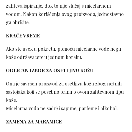
zahteva ispiranje, dok to nije slučaj s micelarnom
vodom. Nakon korišćenja ovog proizvoda, jednostavno
ga obrišite.
KRAĆE VREME
Ako ste uvek u pokretu, pomoću micelarne vode negu
kože održavaćete u jednom koraku.
ODLIČAN IZBOR ZA OSETLJIVU KOŽU
Ona je savršen proizvod za osetljivu kožu zbog nežnih
sastojaka koji se posebno brinu o ovom zahtevnom tipu
kože.
Micelarna voda ne sadrži sapune, parfeme i alkohol.
ZAMENA ZA MARAMICE