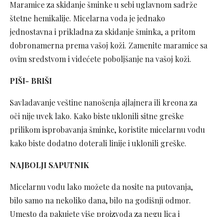
Maramice za skidanje šminke u sebi uglavnom sadrže
štetne hemikalije. Micelarna voda je jednako
jednostavna i prikladna za skidanje šminka, a pritom
dobronamerna prema vašoj koži. Zamenite maramice sa
ovim sredstvom i videćete poboljšanje na vašoj koži.
PIŠI- BRIŠI
Savladavanje veštine nanošenja ajlajnera ili kreona za
oči nije uvek lako. Kako biste uklonili sitne greške
prilikom isprobavanja šminke, koristite micelarnu vodu
kako biste dodatno doterali linije i uklonili greške.
NAJBOLJI SAPUTNIK
Micelarnu vodu lako možete da nosite na putovanja,
bilo samo na nekoliko dana, bilo na godišnji odmor.
Umesto da pakujete više proizvoda za negu lica i