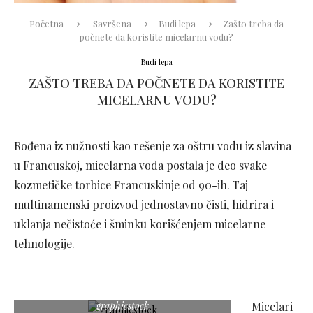
Početna
Savršena
Budi lepa
Zašto treba da
počnete da koristite micelarnu vodu?
Budi lepa
ZAŠTO TREBA DA POČNETE DA KORISTITE
MICELARNU VODU?
Rođena iz nužnosti kao rešenje za oštru vodu iz slavina
u Francuskoj, micelarna voda postala je deo svake
kozmetičke torbice Francuskinje od 90-ih. Taj
multinamenski proizvod jednostavno čisti, hidrira i
uklanja nečistoće i šminku korišćenjem micelarne
tehnologije.
graphicstock
Micelari